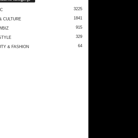
3225
IC
1841
& CULTURE
915
WBIZ
329
STYLE
64
TY & FASHION