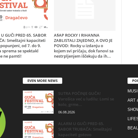
U GUČI PRED 65. SABOR
A$AP ROCKY I RIHANNA
A: Smeštajni kapaciteti
ZABLISTALI ZAJEDNO, A OVO JE
popunjeni, od 7. do 9.
POVOD: Rocky u izdanju o
a sprema se spektakl
kojem svi pričaju, dok fanovi sa
e ne pamti!
nestrpljenjem iščekuju da ih...
EVEN MORE NEWS
PO
MUSI
SUTRA POČINJE GUČA!
Varošica već u ludilu: Lomi se
ART 
kolo, grme...
SHO
06.08.2026
LIFE
ALARM U GUČI PRED 65.
BEAU
SABOR TRUBAČA: Smeštajni
kapaciteti gotovo