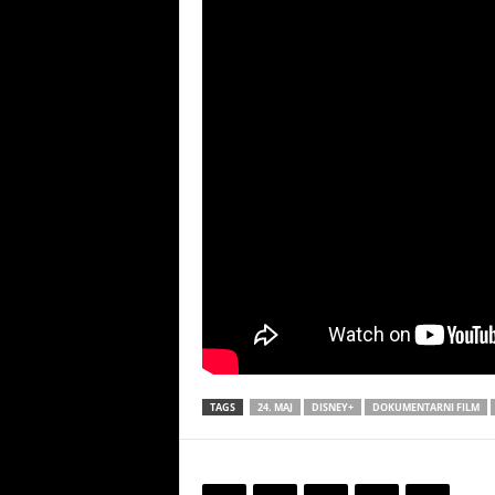
TAGS
24. MAJ
DISNEY+
DOKUMENTARNI FILM