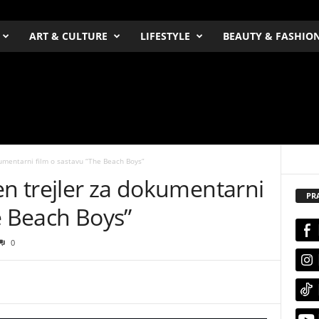
ART & CULTURE
LIFESTYLE
BEAUTY & FASHIO
kumentarni film o sastavu “The Beach Boys”
en trejler za dokumentarni
PR
e Beach Boys”
0