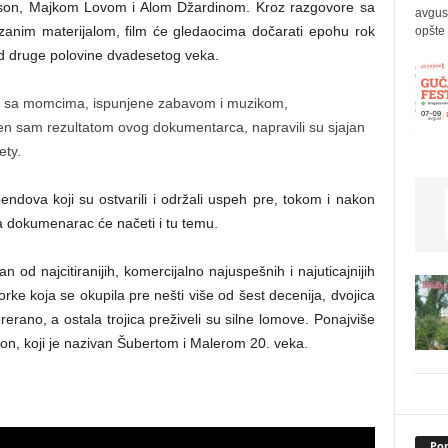
lson, Majkom Lovom i Alom Džardinom. Kroz razgovore sa
avgus
zanim materijalom, film će gledaocima dočarati epohu rok
opšte 
od druge polovine dvadesetog veka.
ne sa momcima, ispunjene zabavom i muzikom,
 sam rezultatom ovog dokumentarca, napravili su sjajan
ety.
bendova koji su ostvarili i održali uspeh pre, tokom i nakon
a dokumenarac će načeti i tu temu.
 od najcitiranijih, komercijalno najuspešnih i najuticajnijih
ke koja se okupila pre nešti više od šest decenija, dvojica
rerano, a ostala trojica preživeli su silne lomove. Ponajviše
son, koji je nazivan Šubertom i Malerom 20. veka.
Pop