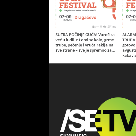
SUTRA POČINJE GUČA! Varošica
ALARM 
već u ludilu: Lomi se kolo, grme
TRUBAČ
trube, pečenje i vruća rakija na
gotovo 
sve strane – sve je spremno za...
avgust
kakav s