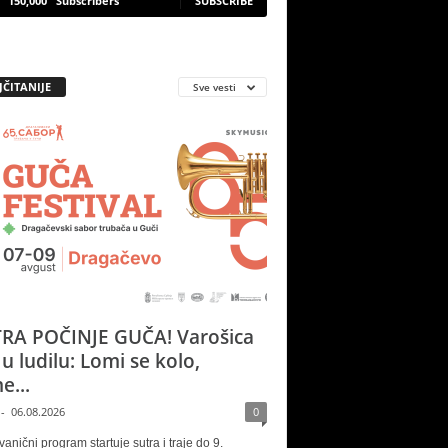
150,000
Subscribers
SUBSCRIBE
JČITANIJE
Sve vesti
RA POČINJE GUČA! Varošica
 u ludilu: Lomi se kolo,
e...
-
06.08.2026
0
vanični program startuje sutra i traje do 9.