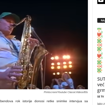
NA
SUT
već
grm
Printscreen/Youtube ClassicVideos80s
SE TV
 bendova rok istorije donosi retke snimke intervjua sa
Iako z