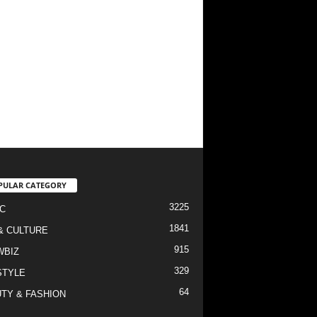
PULAR CATEGORY
3225
C
1841
& CULTURE
915
WBIZ
329
STYLE
64
TY & FASHION