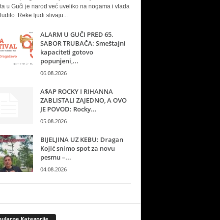
ta u Guči je narod već uveliko na nogama i vlada
ludilo Reke ljudi slivaju...
ALARM U GUČI PRED 65.
SABOR TRUBAČA: Smeštajni
kapaciteti gotovo
popunjeni,...
06.08.2026
A$AP ROCKY I RIHANNA
ZABLISTALI ZAJEDNO, A OVO
JE POVOD: Rocky...
05.08.2026
BIJELJINA UZ KEBU: Dragan
Kojić snimo spot za novu
pesmu –...
04.08.2026
ularne Kategorije