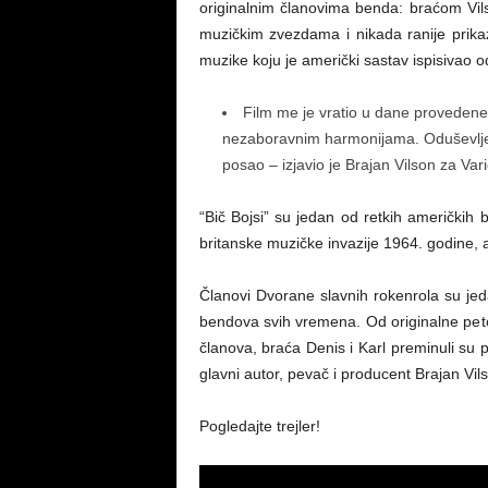
originalnim članovima benda: braćom Vi
muzičkim zvezdama i nikada ranije prika
muzike koju je američki sastav ispisivao 
Film me je vratio u dane provede
nezaboravnim harmonijama. Oduševljen
posao – izjavio je Brajan Vilson za Vari
“Bič Bojsi” su jedan od retkih američkih 
britanske muzičke invazije 1964. godine, 
Članovi Dvorane slavnih rokenrola su jedan
bendova svih vremena. Od originalne petor
članova, braća Denis i Karl preminuli su p
glavni autor, pevač i producent Brajan Vil
Pogledajte trejler!