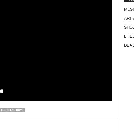
MUS
ART 
SHO
LIFE
BEAU
THE BEACH BOYS