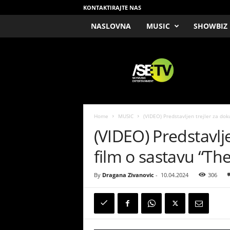
KONTAKTIRAJTE NAS
NASLOVNA
MUSIC
SHOWBIZ
/
S
E
T
V
Home
MUSIC
(VIDEO) Predstavljen trejler za do
(VIDEO) Predstavlj
film o sastavu “Th
By
Dragana Zivanovic
-
10.04.2024
306