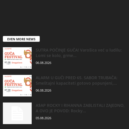
EVEN MORE NEWS
SUTRA POČINJE GUČA! Varošica već u ludilu:
Lomi se kolo, grme...
06.08.2026
ALARM U GUČI PRED 65. SABOR TRUBAČA:
Smeštajni kapaciteti gotovo popunjeni,...
06.08.2026
A$AP ROCKY I RIHANNA ZABLISTALI ZAJEDNO,
A OVO JE POVOD: Rocky...
05.08.2026