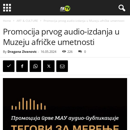
Home
ART & CULTURE
Promocija prvog audio-izdanja u Muzeju afričke umetnosti
Promocija prvog audio-izdanja u
Muzeju afričke umetnosti
By
Dragana Zivanovic
-
16.05.2024
226
0