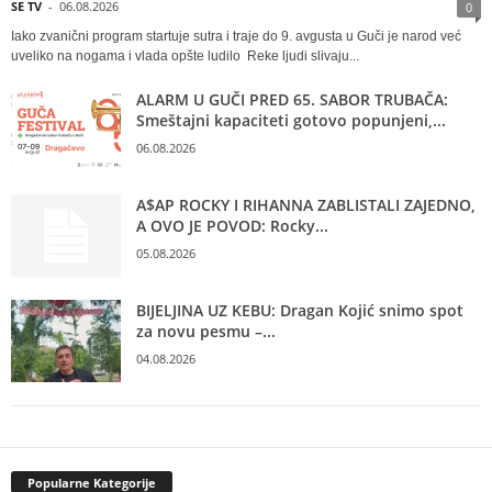
SE TV
-
06.08.2026
0
Iako zvanični program startuje sutra i traje do 9. avgusta u Guči je narod već
uveliko na nogama i vlada opšte ludilo Reke ljudi slivaju...
ALARM U GUČI PRED 65. SABOR TRUBAČA:
Smeštajni kapaciteti gotovo popunjeni,...
06.08.2026
A$AP ROCKY I RIHANNA ZABLISTALI ZAJEDNO,
A OVO JE POVOD: Rocky...
05.08.2026
BIJELJINA UZ KEBU: Dragan Kojić snimo spot
za novu pesmu –...
04.08.2026
Popularne Kategorije