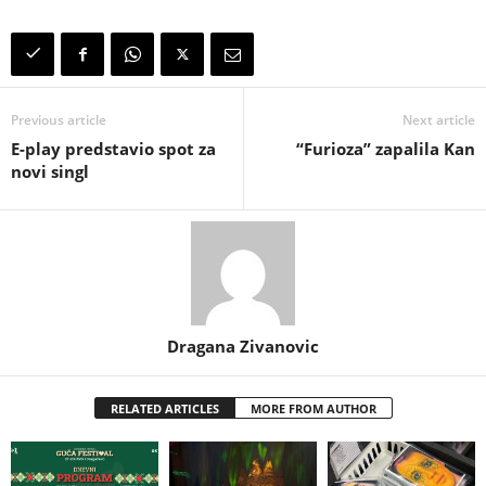
Previous article
Next article
E-play predstavio spot za
“Furioza” zapalila Kan
novi singl
Dragana Zivanovic
RELATED ARTICLES
MORE FROM AUTHOR