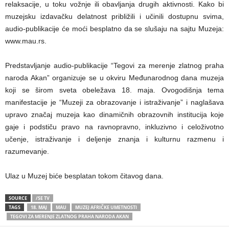
relaksacije, u toku vožnje ili obavljanja drugih aktivnosti. Kako bi
muzejsku izdavačku delatnost približili i učinili dostupnu svima,
audio-publikacije će moći besplatno da se slušaju na sajtu Muzeja:
www.mau.rs.
Predstavljanje audio-publikacije “Tegovi za merenje zlatnog praha
naroda Akan” organizuje se u okviru Međunarodnog dana muzeja
koji se širom sveta obeležava 18. maja. Ovogodišnja tema
manifestacije je “Muzeji za obrazovanje i istraživanje” i naglašava
upravo značaj muzeja kao dinamičnih obrazovnih institucija koje
gaje i podstiču pravo na ravnopravno, inkluzivno i celoživotno
učenje, istraživanje i deljenje znanja i kulturnu razmenu i
razumevanje.
Ulaz u Muzej biće besplatan tokom čitavog dana.
SOURCE
/SE TV
TAGS
18. MAJ
MAU
MUZEJ AFRIČKE UMETNOSTI
TEGOVI ZA MERENJE ZLATNOG PRAHA NARODA AKAN