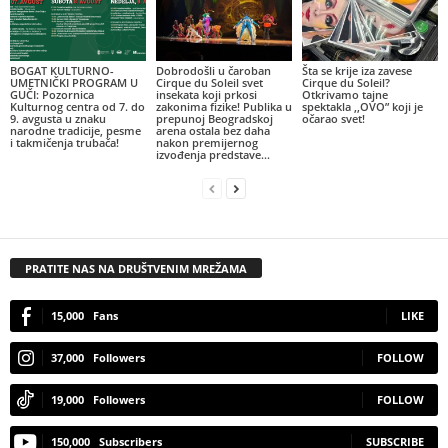
BOGAT KULTURNO-
Dobrodošli u čaroban
Šta se krije iza zavese
UMETNIČKI PROGRAM U
Cirque du Soleil svet
Cirque du Soleil?
GUČI: Pozornica
insekata koji prkosi
Otkrivamo tajne
Kulturnog centra od 7. do
zakonima fizike! Publika u
spektakla ,,OVO” koji je
9. avgusta u znaku
prepunoj Beogradskoj
očarao svet!
narodne tradicije, pesme
arena ostala bez daha
i takmičenja trubača!
nakon premijernog
izvođenja predstave...
PRATITE NAS NA DRUŠTVENIM MREŽAMA
15,000
Fans
LIKE
37,000
Followers
FOLLOW
19,000
Followers
FOLLOW
150,000
Subscribers
SUBSCRIBE