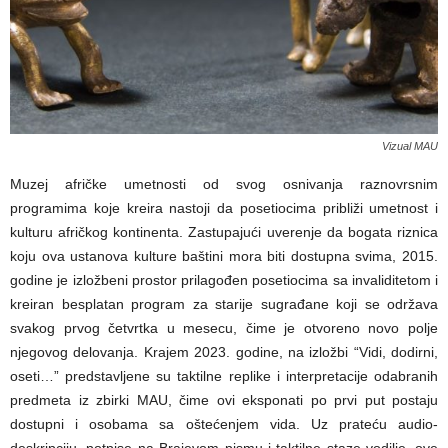
Vizual MAU
Muzej afričke umetnosti od svog osnivanja raznovrsnim
programima koje kreira nastoji da posetiocima približi umetnost i
kulturu afričkog kontinenta. Zastupajući uverenje da bogata riznica
koju ova ustanova kulture baštini mora biti dostupna svima, 2015.
godine je izložbeni prostor prilagođen posetiocima sa invaliditetom i
kreiran besplatan program za starije sugrađane koji se održava
svakog prvog četvrtka u mesecu, čime je otvoreno novo polje
njegovog delovanja. Krajem 2023. godine, na izložbi “Vidi, dodirni,
oseti…” predstavljene su taktilne replike i interpretacije odabranih
predmeta iz zbirki MAU, čime ovi eksponati po prvi put postaju
dostupni i osobama sa oštećenjem vida. Uz prateću audio-
deskripciju, potpise na Brajevom pismu i taktilne staze-vodilje, ove