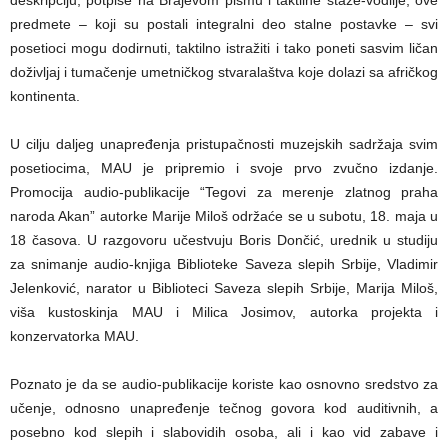
predmete – koji su postali integralni deo stalne postavke – svi
posetioci mogu dodirnuti, taktilno istražiti i tako poneti sasvim ličan
doživljaj i tumačenje umetničkog stvaralaštva koje dolazi sa afričkog
kontinenta.
U cilju daljeg unapređenja pristupačnosti muzejskih sadržaja svim
posetiocima, MAU je pripremio i svoje prvo zvučno izdanje.
Promocija audio-publikacije “Tegovi za merenje zlatnog praha
naroda Akan” autorke Marije Miloš održaće se u subotu, 18. maja u
18 časova. U razgovoru učestvuju Boris Dončić, urednik u studiju
za snimanje audio-knjiga Biblioteke Saveza slepih Srbije, Vladimir
Jelenković, narator u Biblioteci Saveza slepih Srbije, Marija Miloš,
viša kustoskinja MAU i Milica Josimov, autorka projekta i
konzervatorka MAU.
Poznato je da se audio-publikacije koriste kao osnovno sredstvo za
učenje, odnosno unapređenje tečnog govora kod auditivnih, a
posebno kod slepih i slabovidih osoba, ali i kao vid zabave i