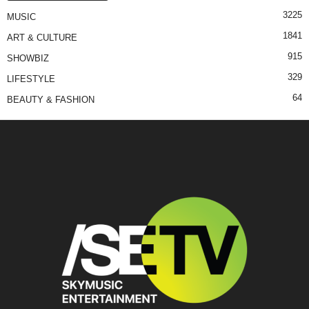
3225
MUSIC
1841
ART & CULTURE
915
SHOWBIZ
329
LIFESTYLE
64
BEAUTY & FASHION