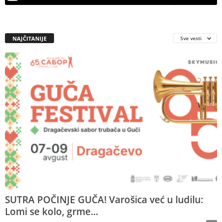
NAJČITANIJE
Sve vesti
SUTRA POČINJE GUČA! Varošica već u ludilu:
Lomi se kolo, grme...