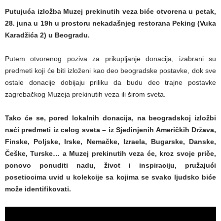
Putujuća izložba Muzej prekinutih veza biće otvorena u petak,
28. juna u 19h u prostoru nekadašnjeg restorana Peking (Vuka
Karadžića 2) u Beogradu.
Putem otvorenog poziva za prikupljanje donacija, izabrani su
predmeti koji će biti izloženi kao deo beogradske postavke, dok sve
ostale donacije dobijaju priliku da budu deo trajne postavke
zagrebačkog Muzeja prekinutih veza ili širom sveta.
Tako će se, pored lokalnih donacija, na beogradskoj izložbi
naći predmeti iz celog sveta – iz Sjedinjenih Američkih Država,
Finske, Poljske, Irske, Nemačke, Izraela, Bugarske, Danske,
Češke, Turske… a Muzej prekinutih veza će, kroz svoje priče,
ponovo ponuditi nadu, život i inspiraciju, pružajući
posetiocima uvid u kolekcije sa kojima se svako ljudsko biće
može identifikovati.