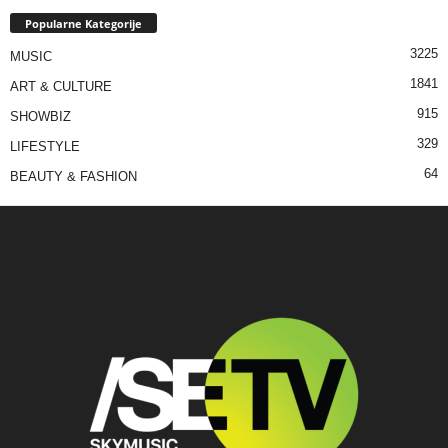
Popularne Kategorije
3225
MUSIC
1841
ART & CULTURE
915
SHOWBIZ
329
LIFESTYLE
64
BEAUTY & FASHION