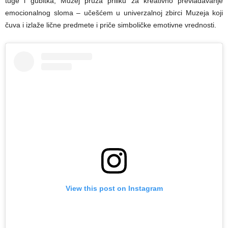
tuge i gubitka, Muzej pruža priliku za kreativno prevladavanje
emocionalnog sloma – učešćem u univerzalnoj zbirci Muzeja koji
čuva i izlaže lične predmete i priče simboličke emotivne vrednosti.
View this post on Instagram