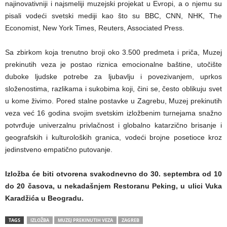
najinovativniji i najsmeliji muzejski projekat u Evropi, a o njemu su
pisali vodeći svetski mediji kao što su BBC, CNN, NHK, The
Economist, New York Times, Reuters, Associated Press.
Sa zbirkom koja trenutno broji oko 3.500 predmeta i priča, Muzej
prekinutih veza je postao riznica emocionalne baštine, utočište
duboke ljudske potrebe za ljubavlju i povezivanjem, uprkos
složenostima, razlikama i sukobima koji, čini se, često oblikuju svet
u kome živimo. Pored stalne postavke u Zagrebu, Muzej prekinutih
veza već 16 godina svojim svetskim izložbenim turnejama snažno
potvrđuje univerzalnu privlačnost i globalno katarzično brisanje i
geografskih i kulturoloških granica, vodeći brojne posetioce kroz
jedinstveno empatično putovanje.
Izložba će biti otvorena svakodnevno do 30. septembra od 10
do 20 časova, u nekadašnjem Restoranu Peking, u ulici Vuka
Karadžića u Beogradu.
TAGS
IZLOŽBA
MUZEJ PREKINUTIH VEZA
ZAGREB