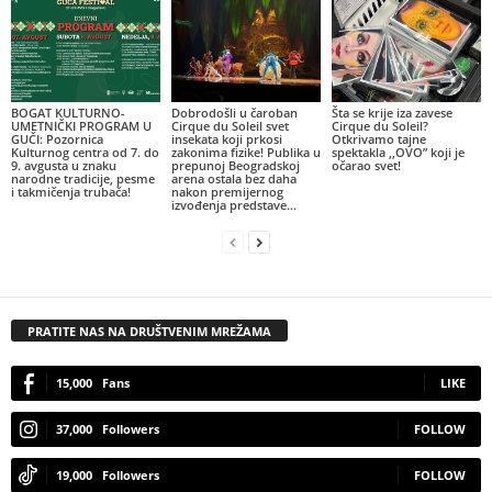
BOGAT KULTURNO-
Dobrodošli u čaroban
Šta se krije iza zavese
UMETNIČKI PROGRAM U
Cirque du Soleil svet
Cirque du Soleil?
GUČI: Pozornica
insekata koji prkosi
Otkrivamo tajne
Kulturnog centra od 7. do
zakonima fizike! Publika u
spektakla ,,OVO” koji je
9. avgusta u znaku
prepunoj Beogradskoj
očarao svet!
narodne tradicije, pesme
arena ostala bez daha
i takmičenja trubača!
nakon premijernog
izvođenja predstave...
PRATITE NAS NA DRUŠTVENIM MREŽAMA
15,000
Fans
LIKE
37,000
Followers
FOLLOW
19,000
Followers
FOLLOW