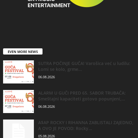
EVEN MORE NEWS
SUTRA POČINJE GUČA! Varošica već u ludilu:
Lomi se kolo, grme...
06.08.2026
ALARM U GUČI PRED 65. SABOR TRUBAČA:
Smeštajni kapaciteti gotovo popunjeni,...
06.08.2026
A$AP ROCKY I RIHANNA ZABLISTALI ZAJEDNO,
A OVO JE POVOD: Rocky...
05.08.2026