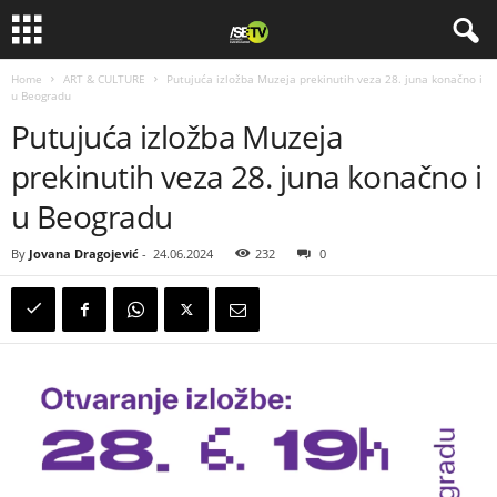
Home
ART & CULTURE
Putujuća izložba Muzeja prekinutih veza 28. juna konačno i
u Beogradu
Putujuća izložba Muzeja
prekinutih veza 28. juna konačno i
u Beogradu
By
Jovana Dragojević
-
24.06.2024
232
0