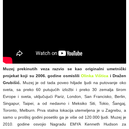
Muzej prekinutih veza razvio se kao originalni umetnički
projekat koji su 2006. godine osmislili
Olinka Vištica
i Dražen
Grubišić.
Muzej je od tada poveo hiljade ljudi na putovanje oko
sveta, sa preko 60 putujućih izložbi i preko 30 zemalja širom
Evrope i sveta, uključujući Pariz, London, San Francisko, Berlin,
Singapur, Taipei, a od nedavno i Meksiko Siti, Tokio, Šangaj,
Toronto, Melburn. Prva stalna lokacija utemeljena je u Zagrebu, a
samo u prošloj godini posetilo ga je više od 120.000 ljudi. Muzej je
2010. godine osvojio Nagradu EMYA Kenneth Hudson za