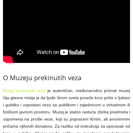
O Muzeju prekinutih veza
Muzej prekinutih veza
je autentičan, međunarodno priznat muzej
čija glavna misija je da ljude širom sveta poveže kroz priče o ljubavi
i gubitku i uspostavi vezu sa publikom i zajednicom u virtuelnom ili
fizičkom javnom prostoru. Muzej je stalno rastuća zbirka predmeta i
uspomena na prošle veze, koji su popraćeni ličnim, ali anonimnim
pričama njihovih donatora. Za razliku od instrukcija za oporavak od