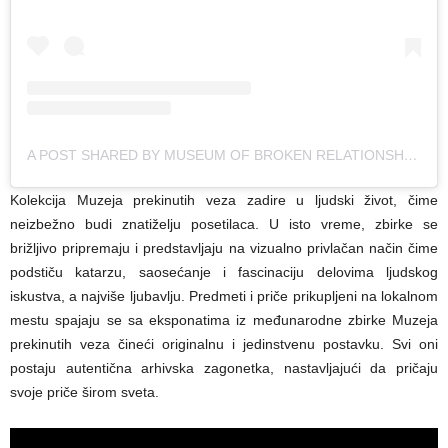
A POST SHARED BY MUSEUM OF BROKEN RELATIONSHIPS (@BROKENSHIPS)
Kolekcija Muzeja prekinutih veza zadire u ljudski život, čime
neizbežno budi znatiželju posetilaca. U isto vreme, zbirke se
brižljivo pripremaju i predstavljaju na vizualno privlačan način čime
podstiču katarzu, saosećanje i fascinaciju delovima ljudskog
iskustva, a najviše ljubavlju. Predmeti i priče prikupljeni na lokalnom
mestu spajaju se sa eksponatima iz međunarodne zbirke Muzeja
prekinutih veza čineći originalnu i jedinstvenu postavku. Svi oni
postaju autentična arhivska zagonetka, nastavljajući da pričaju
svoje priče širom sveta.