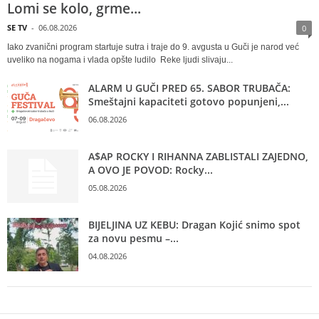
Lomi se kolo, grme...
SE TV
-
06.08.2026
0
Iako zvanični program startuje sutra i traje do 9. avgusta u Guči je narod već
uveliko na nogama i vlada opšte ludilo Reke ljudi slivaju...
ALARM U GUČI PRED 65. SABOR TRUBAČA:
Smeštajni kapaciteti gotovo popunjeni,...
06.08.2026
A$AP ROCKY I RIHANNA ZABLISTALI ZAJEDNO,
A OVO JE POVOD: Rocky...
05.08.2026
BIJELJINA UZ KEBU: Dragan Kojić snimo spot
za novu pesmu –...
04.08.2026