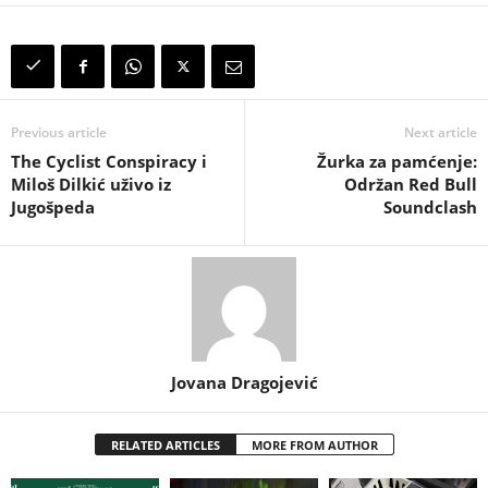
Previous article
Next article
The Cyclist Conspiracy i
Žurka za pamćenje:
Miloš Dilkić uživo iz
Održan Red Bull
Jugošpeda
Soundclash
Jovana Dragojević
RELATED ARTICLES
MORE FROM AUTHOR