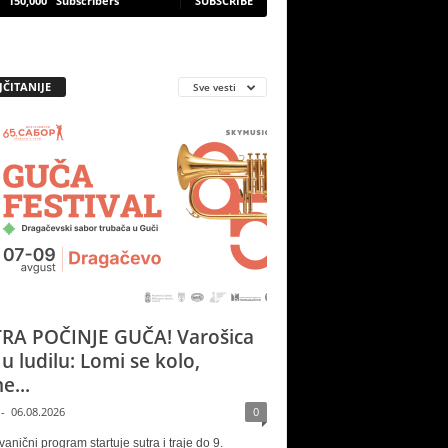
150,000
Subscribers
SUBSCRIBE
JČITANIJE
Sve vesti
RA POČINJE GUČA! Varošica
 u ludilu: Lomi se kolo,
e...
-
06.08.2026
0
vanični program startuje sutra i traje do 9.