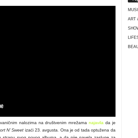
MUS
ART 
SHO
LIFE
BEAU
m zvaničnim nalozima na društvenim mrežama
najavila
da je
ort N’ Sweet
izaći 23. avgusta. Ona je od tada optužena da
nu stranu svog novog albuma, a da nije navela zasluge za