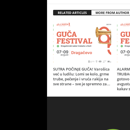
RELATED ARTICLES
MORE FROM AUTHOR
SUTRA POČINJE GUČA! Varošica
ALARM 
već u ludilu: Lomi se kolo, grme
TRUBAČ
trube, pečenje i vruća rakija na
gotovo 
sve strane – sve je spremno za...
avgust
kakav s