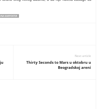
INA KARPENTER
Next article
ju
Thirty Seconds to Mars u oktobru u
Beogradskoj areni