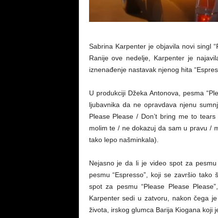
Sabrina Karpenter je objavila novi singl 
Ranije ove nedelje, Karpenter je najavi
iznenađenje nastavak njenog hita “Espresso
U produkciji Džeka Antonova, pesma “Ple
ljubavnika da ne opravdava njenu sumnju
Please Please / Don’t bring me to tears
molim te / ne dokazuj da sam u pravu / 
tako lepo našminkala).
Nejasno je da li je video spot za pesmu
pesmu “Espresso”, koji se završio tako 
spot za pesmu “Please Please Please”, k
Karpenter sedi u zatvoru, nakon čega je
života, irskog glumca Barija Kiogana koji je