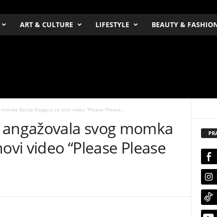
ART & CULTURE
LIFESTYLE
BEAUTY & FASHIO
momka Barija Kiogana za novi video “Please Please...
r angažovala svog momka
PR
novi video “Please Please