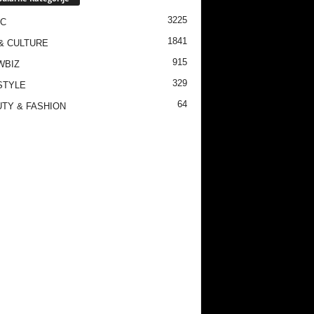
3225
IC
1841
& CULTURE
915
WBIZ
329
STYLE
64
TY & FASHION