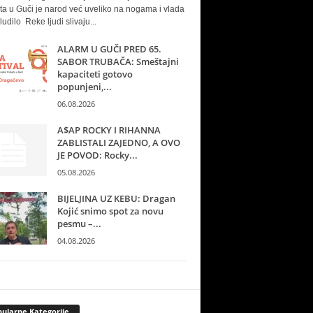
ta u Guči je narod već uveliko na nogama i vlada
ludilo Reke ljudi slivaju...
ALARM U GUČI PRED 65.
SABOR TRUBAČA: Smeštajni
kapaciteti gotovo
popunjeni,...
06.08.2026
A$AP ROCKY I RIHANNA
ZABLISTALI ZAJEDNO, A OVO
JE POVOD: Rocky...
05.08.2026
BIJELJINA UZ KEBU: Dragan
Kojić snimo spot za novu
pesmu –...
04.08.2026
ularne Kategorije