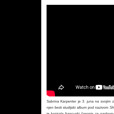
Sabrina Karpenter je 3. juna na svoji
njen šesti studijski album pod nazivom
Sh
je kopirala francuski časopis za naslov