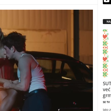
NA
SUT
već
grm
SE TV
Iako z