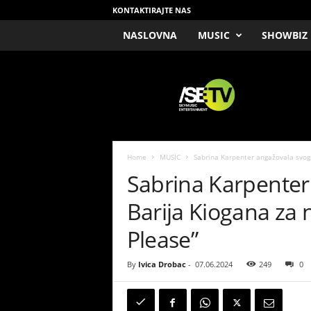
KONTAKTIRAJTE NAS
NASLOVNA
MUSIC
SHOWBIZ
/
S
E
T
V
Home
MUSIC
Sabrina Karpenter angažovala svog 
Sabrina Karpente
Barija Kiogana za 
Please”
By
Ivica Drobac
-
07.06.2024
249
0