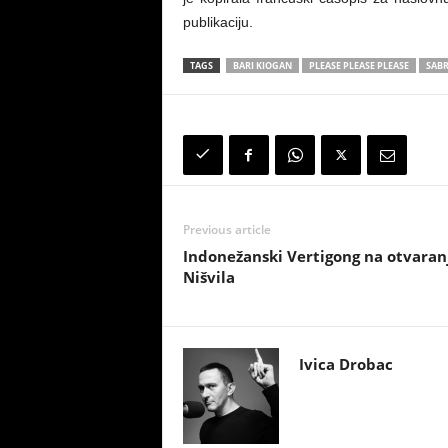
publikaciju.
TAGS
BARI KIOGAN
PLEASE PLEASE PLEASE
SABR
Previous article
Indonežanski Vertigong na otvaran
Nišvila
Ivica Drobac