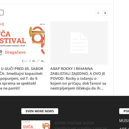
U GUČI PRED 65. SABOR
A$AP ROCKY I RIHANNA
A: Smeštajni kapaciteti
ZABLISTALI ZAJEDNO, A OVO JE
popunjeni, od 7. do 9.
POVOD: Rocky u izdanju o
a sprema se spektakl
kojem svi pričaju, dok fanovi sa
e ne pamti!
nestrpljenjem iščekuju da ih...
EVEN MORE NEWS
PO
MUSI
SUTRA POČINJE GUČA!
Varošica već u ludilu: Lomi se