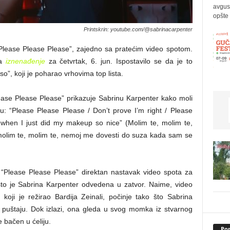
avgus
opšte 
Printskrin: youtube.com/@sabrinacarpenter
“Please Please Please”, zajedno sa pratećim video spotom.
la
iznenađenje
za četvrtak, 6. jun. Ispostavilo se da je to
”, koji je poharao vrhovima top lista.
ase Please Please” prikazuje Sabrinu Karpenter kako moli
: “Please Please Please / Don’t prove I’m right / Please
 when I just did my makeup so nice” (Molim te, molim te,
molim te, molim te, nemoj me dovesti do suza kada sam se
 “Please Please Please” direktan nastavak video spota za
što je Sabrina Karpenter odvedena u zatvor. Naime, video
oji je režirao Bardija Zeinali, počinje tako što Sabrina
 puštaju. Dok izlazi, ona gleda u svog momka iz stvarnog
 bačen u ćeliju.
Pop