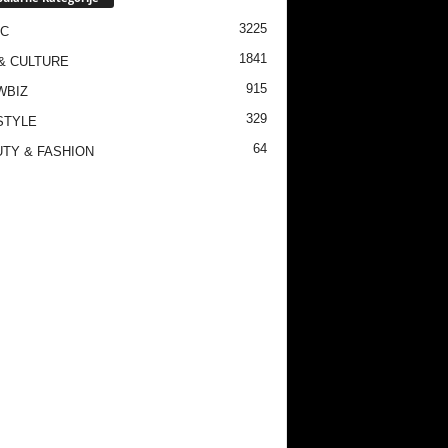
3225
IC
1841
& CULTURE
915
WBIZ
329
STYLE
64
TY & FASHION