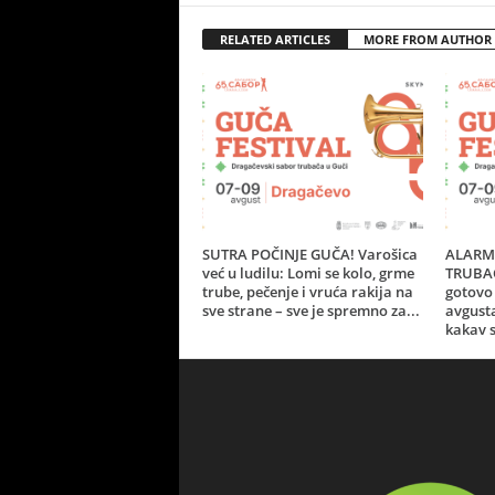
RELATED ARTICLES
MORE FROM AUTHOR
SUTRA POČINJE GUČA! Varošica
ALARM 
već u ludilu: Lomi se kolo, grme
TRUBAČ
trube, pečenje i vruća rakija na
gotovo 
sve strane – sve je spremno za...
avgust
kakav s