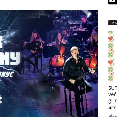
NA
SUT
već
grm
SE TV
Iako z