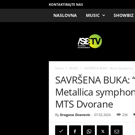
KONTAKTIRAJTE NAS
NASLOVNA
MUSIC
SHOWBIZ
/
S
E
T
V
Home
MUSIC
SAVRŠENA BUKA: “Black Symphony: 
SAVRŠENA BUKA: “
Metallica symphoni
MTS Dvorane
By
Dragana Zivanovic
-
07.02.2024
234