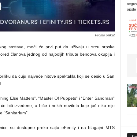
avgus
opšte 
Promo plakat
ičkog sastava, moći će prvi put da uživaju u srcu srpske
ored članova jednog od najboljih tribute bendova okuplja i
iliku da čuju najveće hitove spektakla koji se desio u San
.
othing Else Matters”, “Master Of Puppets” i “Enter Sandman”
biti izvedene, a biće i nekih noviteta koje još niko nije
 “Sanitarium”.
nice su dostupne preko sajta eFenity i na blagajni MTS
Pop