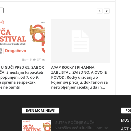
U GUČI PRED 65. SABOR
A$AP ROCKY I RIHANNA
A: Smeštajni kapaciteti
ZABLISTALI ZAJEDNO, A OVO JE
popunjeni, od 7. do 9.
POVOD: Rocky u izdanju o
a sprema se spektakl
kojem svi pričaju, dok fanovi sa
e ne pamti!
nestrpljenjem iščekuju da ih...
EVEN MORE NEWS
PO
MUSI
SUTRA POČINJE GUČA!
Varošica već u ludilu: Lomi se
ART 