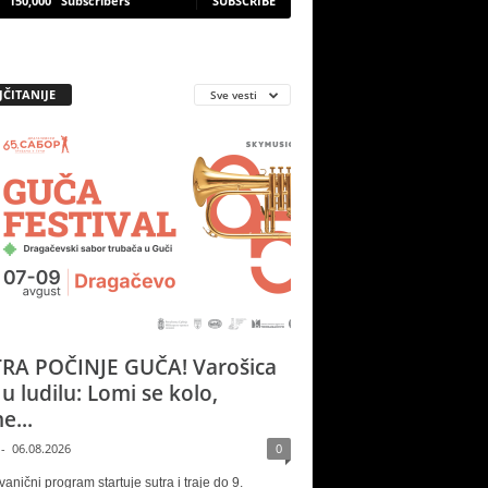
150,000
Subscribers
SUBSCRIBE
JČITANIJE
Sve vesti
RA POČINJE GUČA! Varošica
 u ludilu: Lomi se kolo,
e...
-
06.08.2026
0
vanični program startuje sutra i traje do 9.