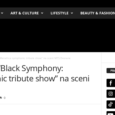
ART & CULTURE
LIFESTYLE
BEAUTY & FASHIO
Metallica symphonic tribute show” na sceni MTS Dvorane
Black Symphony:
PR
c tribute show” na sceni
0