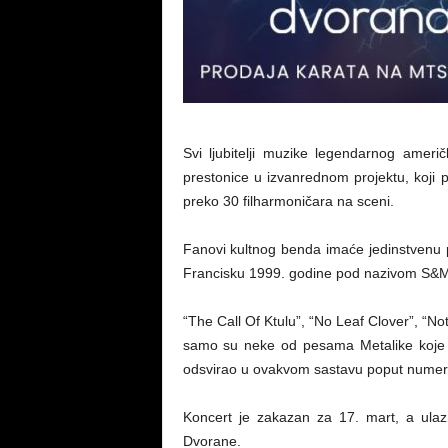
Svi ljubitelji muzike legendarnog amer
prestonice u izvanrednom projektu, koji p
preko 30 filharmoničara na sceni.
Fanovi kultnog benda imaće jedinstvenu pr
Francisku 1999. godine pod nazivom S&M
“The Call Of Ktulu”, “No Leaf Clover”, “N
samo su neke od pesama Metalike koje će 
odsvirao u ovakvom sastavu poput numere
Koncert je zakazan za 17. mart, a ulaz
Dvorane.