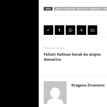
TAGS
BLACK SYMPHONY: METALLICA SYMPHONIC TRI
Previous article
Felisiti Hafman korak do očajne
domaćice
Dragana Zivanovic