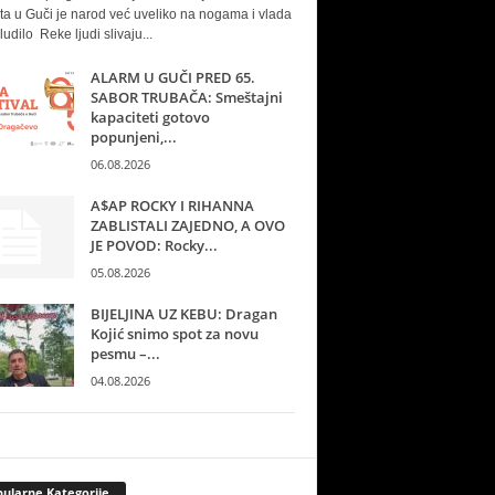
ta u Guči je narod već uveliko na nogama i vlada
ludilo Reke ljudi slivaju...
ALARM U GUČI PRED 65.
SABOR TRUBAČA: Smeštajni
kapaciteti gotovo
popunjeni,...
06.08.2026
A$AP ROCKY I RIHANNA
ZABLISTALI ZAJEDNO, A OVO
JE POVOD: Rocky...
05.08.2026
BIJELJINA UZ KEBU: Dragan
Kojić snimo spot za novu
pesmu –...
04.08.2026
ularne Kategorije