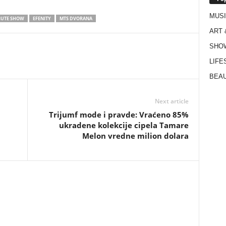
MUS
BUTE SHOW
EFENITY
MTS DVORANA
ART 
SHO
LIFE
BEAU
Next article
Trijumf mode i pravde: Vraćeno 85%
ukradene kolekcije cipela Tamare
Melon vredne milion dolara