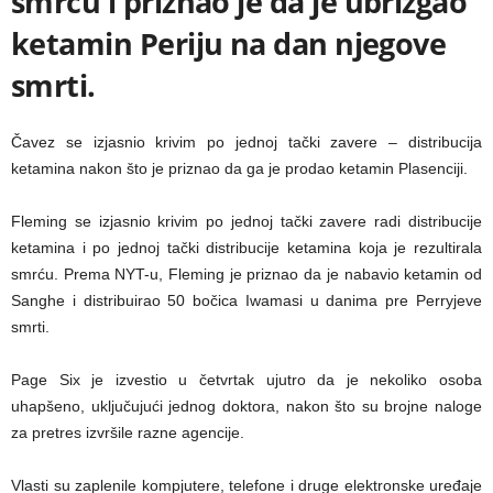
smrću i priznao je da je ubrizgao
ketamin Periju na dan njegove
smrti.
Čavez se izjasnio krivim po jednoj tački zavere – distribucija
ketamina nakon što je priznao da ga je prodao ketamin Plasenciji.
Fleming se izjasnio krivim po jednoj tački zavere radi distribucije
ketamina i po jednoj tački distribucije ketamina koja je rezultirala
smrću. Prema NYT-u, Fleming je priznao da je nabavio ketamin od
Sanghe i distribuirao 50 bočica Iwamasi u danima pre Perryjeve
smrti.
Page Six je izvestio u četvrtak ujutro da je nekoliko osoba
uhapšeno, uključujući jednog doktora, nakon što su brojne naloge
za pretres izvršile razne agencije.
Vlasti su zaplenile kompjutere, telefone i druge elektronske uređaje