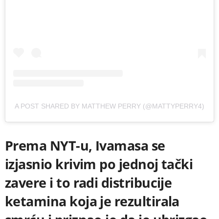
A POST SHARED BY MATTHEW PERRY (@MATTYPERRY4)
Prema NYT-u, Ivamasa se
izjasnio krivim po jednoj tački
zavere i to radi distribucije
ketamina koja je rezultirala