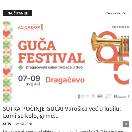
NAJČITANIJE
Sve vesti
SUTRA POČINJE GUČA! Varošica već u ludilu:
Lomi se kolo, grme...
SE TV
-
06.08.2026
0
Iako zvanični program startuje sutra i traje do 9. avgusta u Guči je narod već