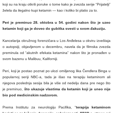
koji su na kraju otkrili poruke o tome kako je zvezda serije “Prijatelji”
želela da ilegalno kupi ketamin — kao i koliko bi platio za to.
Peri je preminuo 28. oktobra u 54. godini nakon što je uzeo
ketamin koji ga je doveo do gubitka svesti u svom đakuziju.
Kancelarija okružnog forenzičara u Los Anđelesa u okviru izveštaja
o autopsiji, objavljenom u decembru, navela da je filmska zvezda
preminula od “akutnih efekata ketamina” nakon što je pronađen u
svom bazenu u Malibuu, Kaliforniji.
Peri, koji je postao poznat po ulozi omiljenog lika Čendlera Binga u
popularnoj seriji NBC-a, tada je išao na terapiju ketaminom ali
njegova poslednja sesija bila je više od nedelju dana pre nego što
je preminuo,
što ukazuje vlastima da ketamin koji je uneo nije
bio pod medicinskim nadzorom.
Prema Institutu za neurologiju Pacifika, “
terapija ketaminom