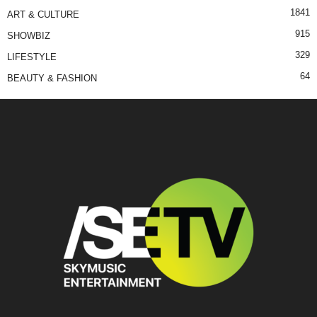
1841
ART & CULTURE
915
SHOWBIZ
329
LIFESTYLE
64
BEAUTY & FASHION