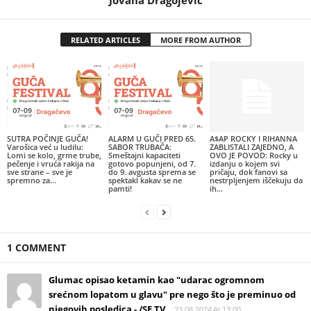
RELATED ARTICLES
MORE FROM AUTHOR
SUTRA POČINJE GUČA!
ALARM U GUČI PRED 65.
A$AP ROCKY I RIHANNA
Varošica već u ludilu:
SABOR TRUBAČA:
ZABLISTALI ZAJEDNO, A
Lomi se kolo, grme trube,
Smeštajni kapaciteti
OVO JE POVOD: Rocky u
pečenje i vruća rakija na
gotovo popunjeni, od 7.
izdanju o kojem svi
sve strane – sve je
do 9. avgusta sprema se
pričaju, dok fanovi sa
spremno za...
spektakl kakav se ne
nestrpljenjem iščekuju da
pamti!
ih...
1 COMMENT
Glumac opisao ketamin kao "udarac ogromnom
srećnom lopatom u glavu" pre nego što je preminuo od
njegovih posledica - /SE TV
23.08.2024 At 13:00