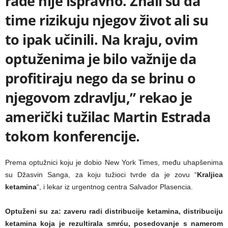
rade nije ispravno. Znali su da
time rizikuju njegov život ali su
to ipak učinili. Na kraju, ovim
optuženima je bilo važnije da
profitiraju nego da se brinu o
njegovom zdravlju,” rekao je
američki tužilac Martin Estrada
tokom konferencije.
Prema optužnici koju je dobio New York Times, među uhapšenima
su Džasvin Sanga, za koju tužioci tvrde da je zovu “
Kraljica
ketamina
“, i lekar iz urgentnog centra Salvador Plasencia.
Optuženi su za: zaveru radi distribucije ketamina, distribuciju
ketamina koja je rezultirala smrću, posedovanje s namerom