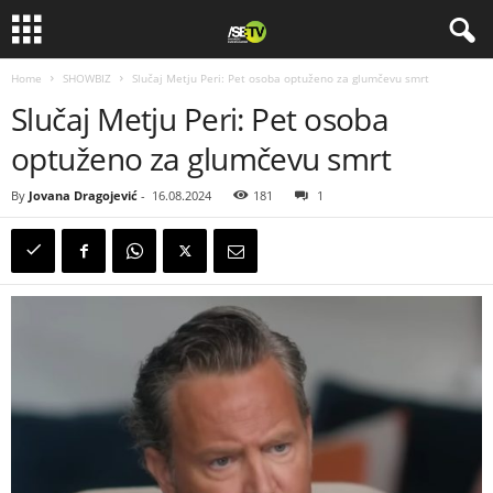
Home
SHOWBIZ
Slučaj Metju Peri: Pet osoba optuženo za glumčevu smrt
Slučaj Metju Peri: Pet osoba
optuženo za glumčevu smrt
By
Jovana Dragojević
-
16.08.2024
181
1