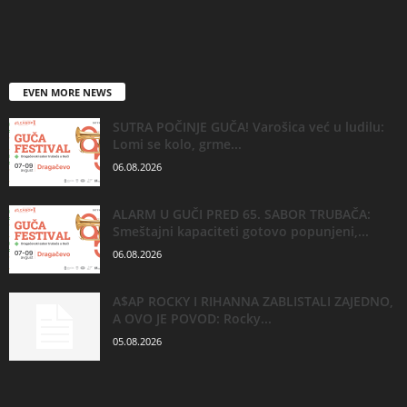
EVEN MORE NEWS
SUTRA POČINJE GUČA! Varošica već u ludilu:
Lomi se kolo, grme...
06.08.2026
ALARM U GUČI PRED 65. SABOR TRUBAČA:
Smeštajni kapaciteti gotovo popunjeni,...
06.08.2026
A$AP ROCKY I RIHANNA ZABLISTALI ZAJEDNO,
A OVO JE POVOD: Rocky...
05.08.2026