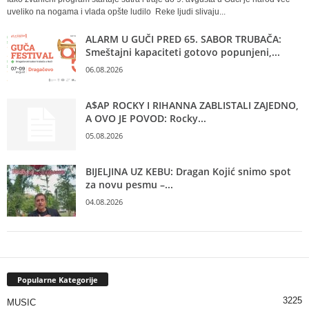
uveliko na nogama i vlada opšte ludilo Reke ljudi slivaju...
ALARM U GUČI PRED 65. SABOR TRUBAČA:
Smeštajni kapaciteti gotovo popunjeni,...
06.08.2026
A$AP ROCKY I RIHANNA ZABLISTALI ZAJEDNO,
A OVO JE POVOD: Rocky...
05.08.2026
BIJELJINA UZ KEBU: Dragan Kojić snimo spot
za novu pesmu –...
04.08.2026
Popularne Kategorije
3225
MUSIC