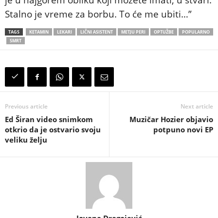
Stalno je vreme za borbu. To će me ubiti…”
TAGS
KETAMIN
LEKARI
LIČNI ASISTENT
METJU PERI
OPTUŽBE
POPULARNO
SMRT
Previous article
Next article
Ed Širan video snimkom
Muzičar Hozier objavio
otkrio da je ostvario svoju
potpuno novi EP
veliku želju
Jovana Dragojević