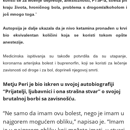
koristi se za lečenje depresije, anksioznosti, PTSP-a, stresa pri
kraju života, hroničnog bola, problema s drogom/alkoholom i
još mnogo toga
.”
Autopsija je dalje ukazala da je nivo ketamina pronađen u krvi
bio ekvivalentan količini koja se koristi tokom opšte
anestezije.
Medicinska ispitivanja su takođe potvrdila da su utapanje,
koronarna arterijska bolest i buprenorfin, koji se koristi za lečenje
zavisnosti od droge i za bol, doprineli njegovoj smrti.
Metju
Peri je bio iskren u svojoj autobiografiji
“Prijatelji, ljubavnici i ona strašna stvar” o svojoj
brutalnoj borbi sa zavisnošću.
“Ne samo da imam ovu bolest, nego je imam u
najgorem mogućem obliku,” napisao je. “Imam
je u najgorem obliku koji možete imati, u stvari.