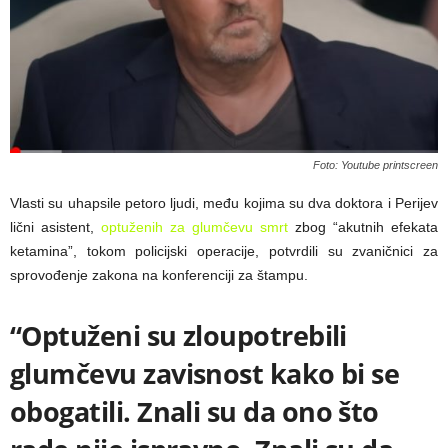
Foto: Youtube printscreen
Vlasti su uhapsile petoro ljudi, među kojima su dva doktora i Perijev
lični asistent,
optuženih za glumčevu smrt
zbog “akutnih efekata
ketamina”, tokom policijski operacije, potvrdili su zvaničnici za
sprovođenje zakona na konferenciji za štampu.
“Optuženi su zloupotrebili
glumčevu zavisnost kako bi se
obogatili. Znali su da ono što