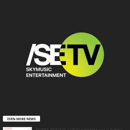
EVEN MORE NEWS
SUTRA POČINJE GUČA! Varošica već u ludilu: