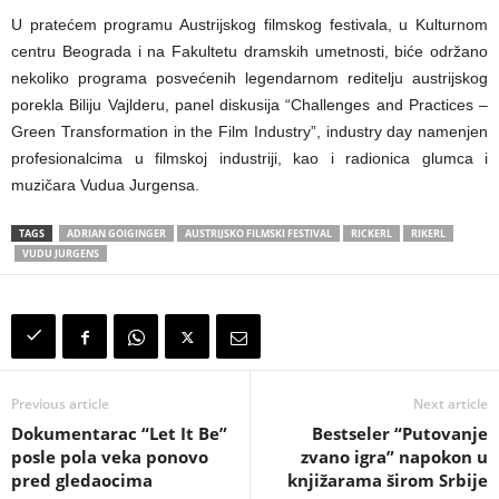
U pratećem programu Austrijskog filmskog festivala, u Kulturnom
centru Beograda i na Fakultetu dramskih umetnosti, biće održano
nekoliko programa posvećenih legendarnom reditelju austrijskog
porekla Biliju Vajlderu, panel diskusija “Challenges and Practices –
Green Transformation in the Film Industry”, industry day namenjen
profesionalcima u filmskoj industriji, kao i radionica glumca i
muzičara Vudua Jurgensa.
TAGS
ADRIAN GOIGINGER
AUSTRIJSKO FILMSKI FESTIVAL
RICKERL
RIKERL
VUDU JURGENS
Previous article
Next article
Dokumentarac “Let It Be”
Bestseler “Putovanje
posle pola veka ponovo
zvano igra” napokon u
pred gledaocima
knjižarama širom Srbije