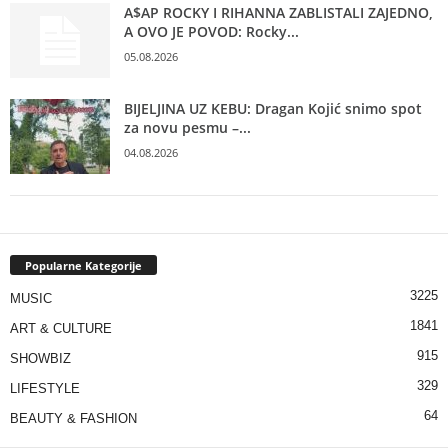
A$AP ROCKY I RIHANNA ZABLISTALI ZAJEDNO,
A OVO JE POVOD: Rocky...
05.08.2026
BIJELJINA UZ KEBU: Dragan Kojić snimo spot
za novu pesmu –...
04.08.2026
Popularne Kategorije
3225
MUSIC
1841
ART & CULTURE
915
SHOWBIZ
329
LIFESTYLE
64
BEAUTY & FASHION