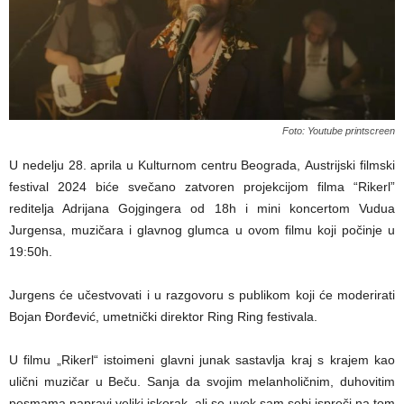
Foto: Youtube printscreen
U nedelju 28. aprila u Kulturnom centru Beograda, Austrijski filmski
festival 2024 biće svečano zatvoren projekcijom filma “Rikerl”
reditelja Adrijana Gojgingera od 18h i mini koncertom Vudua
Jurgensa, muzičara i glavnog glumca u ovom filmu koji počinje u
19:50h.
Jurgens će učestvovati i u razgovoru s publikom koji će moderirati
Bojan Đorđević, umetnički direktor Ring Ring festivala.
U filmu „Rikerl“ istoimeni glavni junak sastavlja kraj s krajem kao
ulični muzičar u Beču. Sanja da svojim melanholičnim, duhovitim
pesmama napravi veliki iskorak, ali se uvek sam sebi ispreči na tom