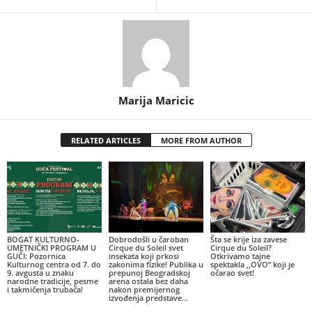
Marija Maricic
RELATED ARTICLES
MORE FROM AUTHOR
BOGAT KULTURNO-
Dobrodošli u čaroban
Šta se krije iza zavese
UMETNIČKI PROGRAM U
Cirque du Soleil svet
Cirque du Soleil?
GUČI: Pozornica
insekata koji prkosi
Otkrivamo tajne
Kulturnog centra od 7. do
zakonima fizike! Publika u
spektakla ,,OVO” koji je
9. avgusta u znaku
prepunoj Beogradskoj
očarao svet!
narodne tradicije, pesme
arena ostala bez daha
i takmičenja trubača!
nakon premijernog
izvođenja predstave...