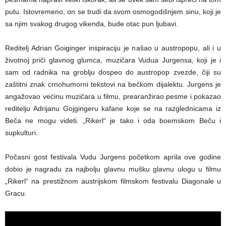
putu. Istovremeno, on se trudi da svom osmogodišnjem sinu, koji je
sa njim svakog drugog vikenda, bude otac pun ljubavi.
Reditelj Adrian Goiginger inspiraciju je našao u austropopu, ali i u
životnoj priči glavnog glumca, muzičara Vudua Jurgensa, koji je i
sam od radnika na groblju dospeo do austropop zvezde, čiji su
zaštitni znak crnohumorni tekstovi na bečkom dijalektu. Jurgens je
angažovao većinu muzičara u filmu, prearanžirao pesme i pokazao
reditelju Adrijanu Gojgingeru kafane koje se na razglednicama iz
Beča ne mogu videti. „Rikerl“ je tako i oda boemskom Beču i
supkulturi.
Počasni gost festivala Vudu Jurgens početkom aprila ove godine
dobio je nagradu za najbolju glavnu mušku glavnu ulogu u filmu
„Rikerl“ na prestižnom austrijskom filmskom festivalu Diagonale u
Gracu.