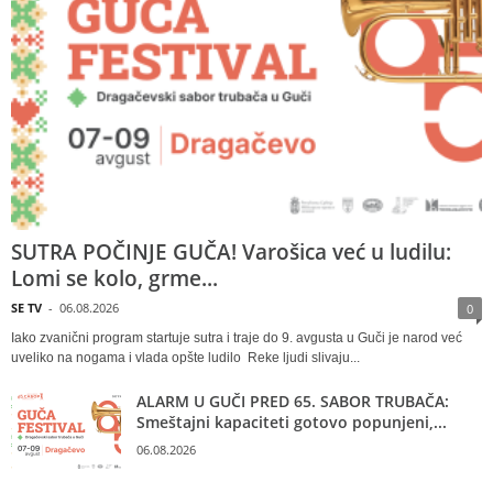
SUTRA POČINJE GUČA! Varošica već u ludilu:
Lomi se kolo, grme...
SE TV
-
06.08.2026
0
Iako zvanični program startuje sutra i traje do 9. avgusta u Guči je narod već
uveliko na nogama i vlada opšte ludilo Reke ljudi slivaju...
ALARM U GUČI PRED 65. SABOR TRUBAČA:
Smeštajni kapaciteti gotovo popunjeni,...
06.08.2026