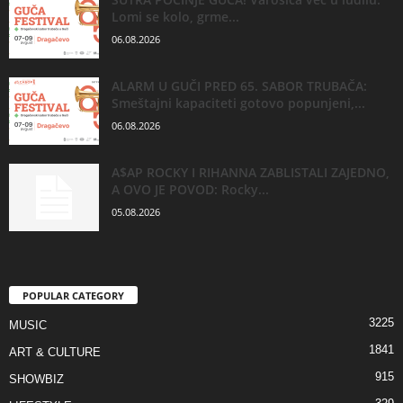
Lomi se kolo, grme...
06.08.2026
ALARM U GUČI PRED 65. SABOR TRUBAČA:
Smeštajni kapaciteti gotovo popunjeni,...
06.08.2026
A$AP ROCKY I RIHANNA ZABLISTALI ZAJEDNO,
A OVO JE POVOD: Rocky...
05.08.2026
POPULAR CATEGORY
3225
MUSIC
1841
ART & CULTURE
915
SHOWBIZ