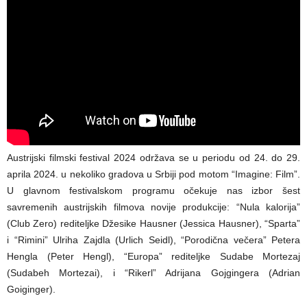
Austrijski filmski festival 2024 održava se u periodu od 24. do 29.
aprila 2024. u nekoliko gradova u Srbiji pod motom “Imagine: Film”.
U glavnom festivalskom programu očekuje nas izbor šest
savremenih austrijskih filmova novije produkcije: “Nula kalorija”
(Club Zero) rediteljke Džesike Hausner (Jessica Hausner), “Sparta”
i “Rimini” Ulriha Zajdla (Urlich Seidl), “Porodična večera” Petera
Hengla (Peter Hengl), “Europa” rediteljke Sudabe Mortezaj
(Sudabeh Mortezai), i “Rikerl” Adrijana Gojgingera (Adrian
Goiginger).