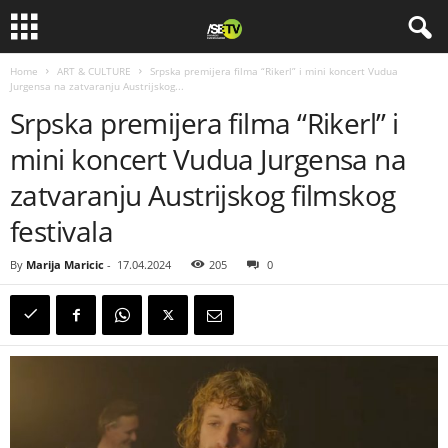
Home
ART & CULTURE
Srpska premijera filma “Rikerl” i mini koncert Vudua
Jurgensa na zatvaranju Austrijskog...
Srpska premijera filma “Rikerl” i
mini koncert Vudua Jurgensa na
zatvaranju Austrijskog filmskog
festivala
By
Marija Maricic
-
17.04.2024
205
0