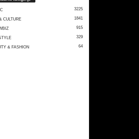
3225
IC
1841
& CULTURE
915
WBIZ
329
STYLE
64
TY & FASHION