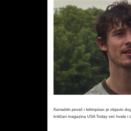
Kanadski pevač i tektopisac je objavio d
kritičari magazina USA Today već hvale i 