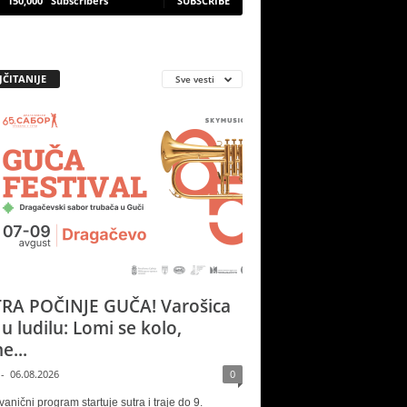
150,000
Subscribers
SUBSCRIBE
JČITANIJE
Sve vesti
RA POČINJE GUČA! Varošica
 u ludilu: Lomi se kolo,
e...
-
06.08.2026
0
vanični program startuje sutra i traje do 9.