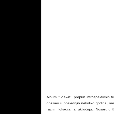
Album “Shawn”, prepun introspektivnih t
doživeo u poslednjih nekoliko godina, na
raznim lokacijama, uključujući Nosaru u K