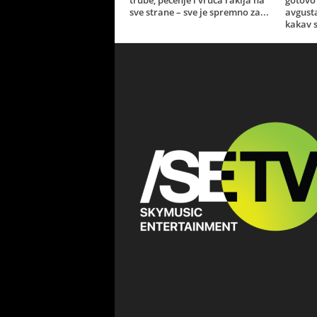
trube, pečenje i vruća rakija na
gotovo 
sve strane – sve je spremno za...
avgust
kakav s