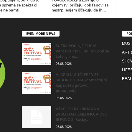
popunjeni, od 7. do 9.
POVOD: Rocky u izdanju o
a sprema se spektakl
kojem svi pričaju, dok fanovi sa
e ne pamti!
nestrpljenjem iščekuju da ih...
EVEN MORE NEWS
PO
MUSI
SUTRA POČINJE GUČA!
Varošica već u ludilu: Lomi se
ART 
kolo, grme...
SHO
06.08.2026
LIFE
ALARM U GUČI PRED 65.
BEAU
SABOR TRUBAČA: Smeštajni
kapaciteti gotovo
popunjeni,...
06.08.2026
A$AP ROCKY I RIHANNA
ZABLISTALI ZAJEDNO, A OVO
JE POVOD: Rocky...
05.08.2026