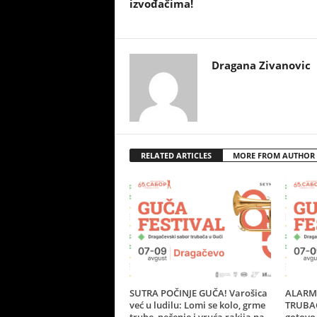
izvođačima!
Dragana Zivanovic
RELATED ARTICLES
MORE FROM AUTHOR
SUTRA POČINJE GUČA! Varošica
ALARM 
već u ludilu: Lomi se kolo, grme
TRUBAČ