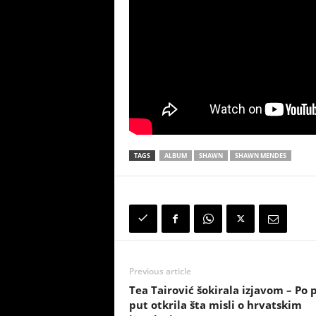
TAGS
ALBUM
SHAWN
SHAWN MENDES
Previous article
Tea Tairović šokirala izjavom – Po 
put otkrila šta misli o hrvatskim