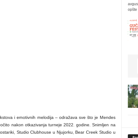
avgus
opšte 
ekstova i emotivnih melodija – odražava sve što je Mendes
ročito nakon otkazivanja turneje 2022. godine. Snimljen na
ostariki, Studio Clubhouse u Njujorku, Bear Creek Studio u
Pop