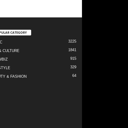
PULAR CATEGORY
3225
C
1841
& CULTURE
915
WBIZ
329
STYLE
64
TY & FASHION