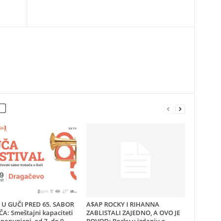
U GUČI PRED 65. SABOR
A$AP ROCKY I RIHANNA
A: Smeštajni kapaciteti
ZABLISTALI ZAJEDNO, A OVO JE