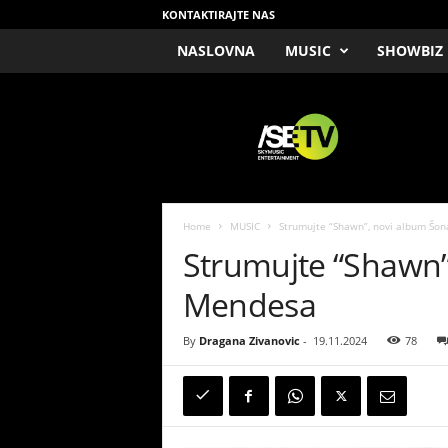
KONTAKTIRAJTE NAS
NASLOVNA
MUSIC
SHOWBIZ
/
S
E
T
V
Home
MUSIC
Strumujte “Shawn”, novi album Šo
Strumujte “Shawn”
Mendesa
By
Dragana Zivanovic
-
19.11.2024
78