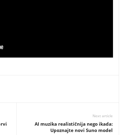
Next article
prvi
AI muzika realističnija nego ikada:
Upoznajte novi Suno model