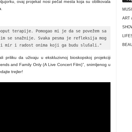
Njujorku, ovaj projekat nosi pečat mesta koja su oblikovala
a.
MUS
ART 
SHO
oput terapije. Pomogao mi je da se povežem sa 
LIFE
im se snažnije. Svaka pesma je refleksija mog 
BEAU
ti mir i radost onima koji ga budu slušali."
i priliku da uživaju u ekskluzivnoj bioskopskoj projekciji
ends and Family Only (A Live Concert Film)”, snimljenog u
ajte trejler!