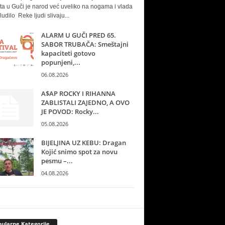
ta u Guči je narod već uveliko na nogama i vlada
ludilo Reke ljudi slivaju...
ALARM U GUČI PRED 65.
SABOR TRUBAČA: Smeštajni
kapaciteti gotovo
popunjeni,...
06.08.2026
A$AP ROCKY I RIHANNA
ZABLISTALI ZAJEDNO, A OVO
JE POVOD: Rocky...
05.08.2026
BIJELJINA UZ KEBU: Dragan
Kojić snimo spot za novu
pesmu –...
04.08.2026
ularne Kategorije