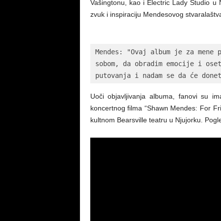
Vašingtonu, kao i Electric Lady Studio u 
zvuk i inspiraciju Mendesovog stvaralaštv
Mendes: "Ovaj album je za mene p
sobom, da obradim emocije i oset
putovanja i nadam se da će done
Uoči objavljivanja albuma, fanovi su imal
koncertnog filma “Shawn Mendes: For Fri
kultnom Bearsville teatru u Njujorku. Pogled