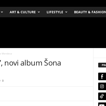
ART & CULTURE
LIFESTYLE
BEAUTY & FASHIO
na Mendesa
, novi album Šona
PR
0