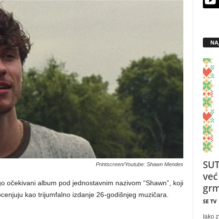
NA
SUT
Printscreen/Youtube: Shawn Mendes
već
ugo očekivani album pod jednostavnim nazivom “Shawn”, koji
grm
ocenjuju kao trijumfalno izdanje 26-godišnjeg muzičara.
SE TV
Iako z