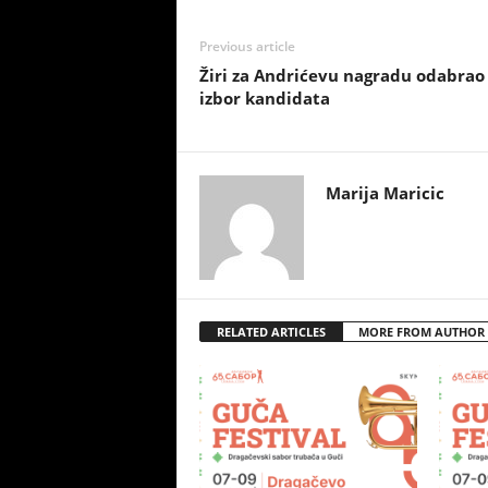
Previous article
Žiri za Andrićevu nagradu odabrao 
izbor kandidata
Marija Maricic
RELATED ARTICLES
MORE FROM AUTHOR