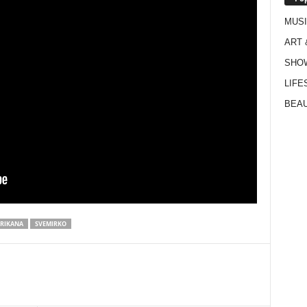
MUS
ART 
SHO
LIFE
BEAU
ERIKANA
SVEMIRKO