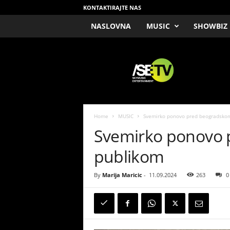
KONTAKTIRAJTE NAS
NASLOVNA
MUSIC
SHOWBIZ
/
S
E
T
V
Home
MUSIC
Svemirko ponovo pred beogradsko
Svemirko ponovo
publikom
By
Marija Maricic
-
11.09.2024
263
0