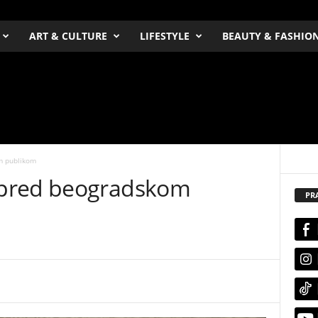
ART & CULTURE
LIFESTYLE
BEAUTY & FASHIO
m publikom
 pred beogradskom
PR