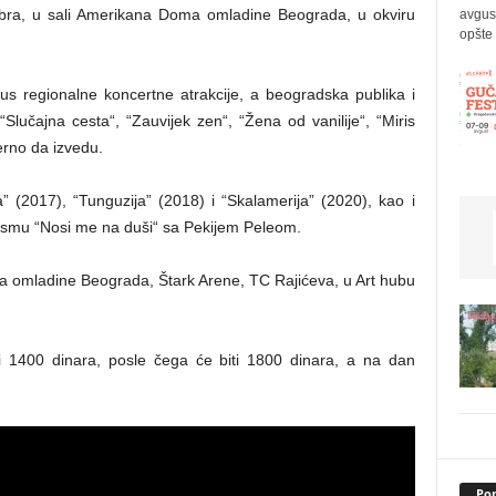
mbra, u sali Amerikana Doma omladine Beograda, u okviru
avgus
opšte 
s regionalne koncertne atrakcije, a beogradska publika i
lučajna cesta“, “Zauvijek zen“, “Žena od vanilije“, “Miris
erno da izvedu.
” (2017), “Tunguzija” (2018) i “Skalamerija” (2020), kao i
 pesmu “Nosi me na duši“ sa Pekijem Peleom.
a omladine Beograda, Štark Arene, TC Rajićeva, u Art hubu
i 1400 dinara, posle čega će biti 1800 dinara, a na dan
Pop