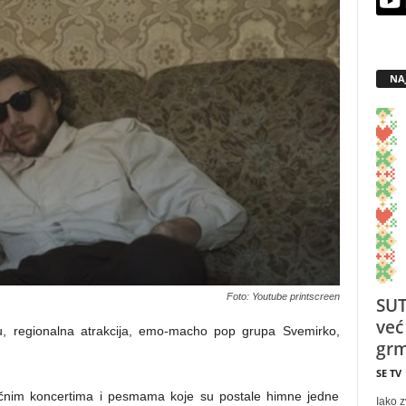
NA
Foto: Youtube printscreen
SUT
već
, regionalna atrakcija, emo-macho pop grupa Svemirko,
grm
SE TV
ičnim koncertima i pesmama koje su postale himne jedne
Iako z