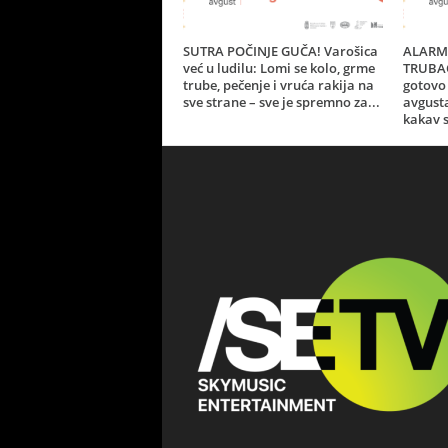
SUTRA POČINJE GUČA! Varošica
ALARM 
već u ludilu: Lomi se kolo, grme
TRUBAČ
trube, pečenje i vruća rakija na
gotovo 
sve strane – sve je spremno za...
avgust
kakav s