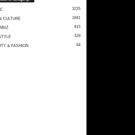
3225
IC
1841
& CULTURE
915
WBIZ
329
STYLE
64
TY & FASHION