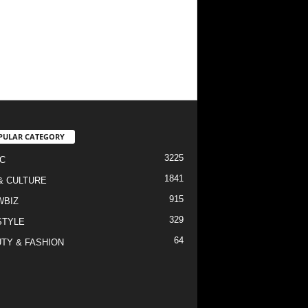
PULAR CATEGORY
3225
C
1841
& CULTURE
915
WBIZ
329
STYLE
64
TY & FASHION