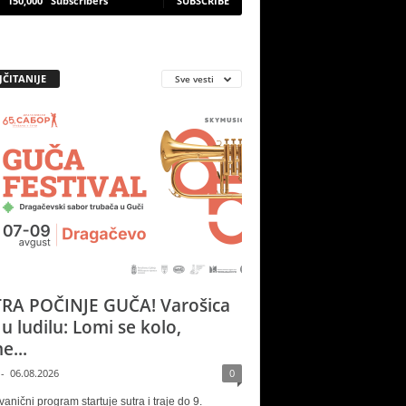
150,000
Subscribers
SUBSCRIBE
JČITANIJE
Sve vesti
RA POČINJE GUČA! Varošica
 u ludilu: Lomi se kolo,
e...
-
06.08.2026
0
vanični program startuje sutra i traje do 9.