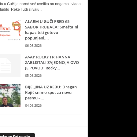
ta u Guči je narod već uveliko na nogama i vlada
ludilo Reke ljudi slivaju...
ALARM U GUČI PRED 65.
SABOR TRUBAČA: Smeštajni
kapaciteti gotovo
popunjeni,...
06.08.2026
A$AP ROCKY I RIHANNA
ZABLISTALI ZAJEDNO, A OVO
JE POVOD: Rocky...
05.08.2026
BIJELJINA UZ KEBU: Dragan
Kojić snimo spot za novu
pesmu –...
04.08.2026
ularne Kategorije