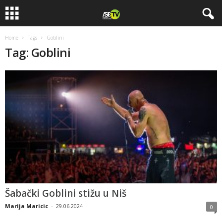
Home
Tags
Goblini
Tag: Goblini
Šabački Goblini stižu u Niš
Marija Maricic
-
29.06.2024
0