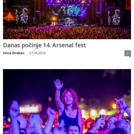
Danas počinje 14. Arsenal fest
Ivica Drobac
-
27.06.2024
0