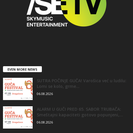
EVEN MORE NEWS
SUTRA POČINJE GUČA! Varošica već u ludilu:
Lomi se kolo, grme...
06.08.2026
ALARM U GUČI PRED 65. SABOR TRUBAČA:
Smeštajni kapaciteti gotovo popunjeni,...
06.08.2026