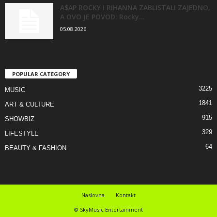
A$AP ROCKY I RIHANNA ZABLISTALI ZAJEDNO,
A OVO JE POVOD: Rocky...
05.08.2026
POPULAR CATEGORY
3225
MUSIC
1841
ART & CULTURE
915
SHOWBIZ
329
LIFESTYLE
64
BEAUTY & FASHION
Naslovna
Kontakt
© SkyMusic Entertainment