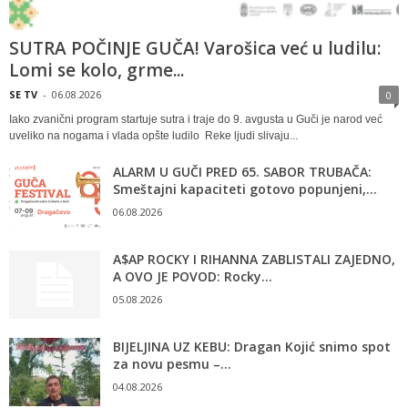
SUTRA POČINJE GUČA! Varošica već u ludilu:
Lomi se kolo, grme...
SE TV
-
06.08.2026
0
Iako zvanični program startuje sutra i traje do 9. avgusta u Guči je narod već
uveliko na nogama i vlada opšte ludilo Reke ljudi slivaju...
ALARM U GUČI PRED 65. SABOR TRUBAČA:
Smeštajni kapaciteti gotovo popunjeni,...
06.08.2026
A$AP ROCKY I RIHANNA ZABLISTALI ZAJEDNO,
A OVO JE POVOD: Rocky...
05.08.2026
BIJELJINA UZ KEBU: Dragan Kojić snimo spot
za novu pesmu –...
04.08.2026