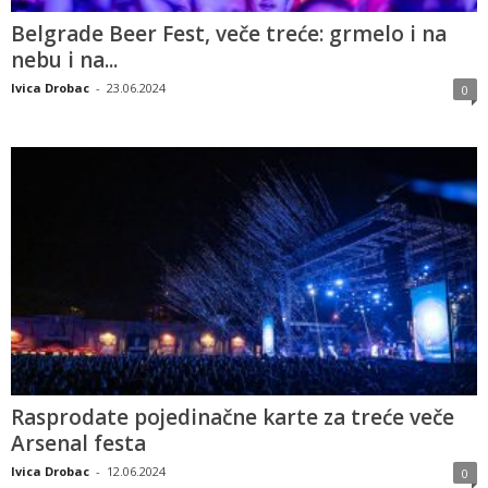
Belgrade Beer Fest, veče treće: grmelo i na
nebu i na...
Ivica Drobac
-
23.06.2024
0
Rasprodate pojedinačne karte za treće veče
Arsenal festa
Ivica Drobac
-
12.06.2024
0