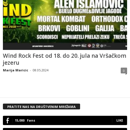
Wind Rock Fest od 18. do 20. jula na Vršačkom
jezeru
Marija Maricic
-
08.05.2024
0
PRATITE NAS NA DRUŠTVENIM MREŽAMA
15,000
Fans
LIKE