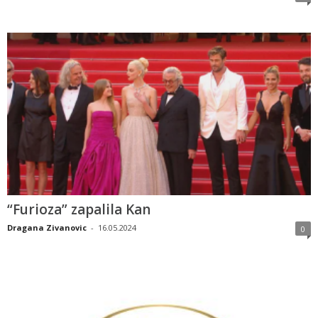
“Furioza” zapalila Kan
Dragana Zivanovic
-
16.05.2024
0