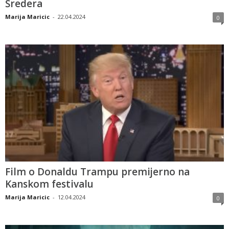
Šredera
Marija Maricic
-
22.04.2024
0
Film o Donaldu Trampu premijerno na
Kanskom festivalu
Marija Maricic
-
12.04.2024
0