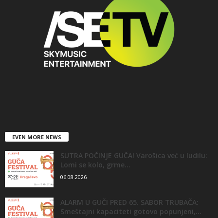
EVEN MORE NEWS
SUTRA POČINJE GUČA! Varošica već u ludilu:
Lomi se kolo, grme...
06.08.2026
ALARM U GUČI PRED 65. SABOR TRUBAČA:
Smeštajni kapaciteti gotovo popunjeni,...