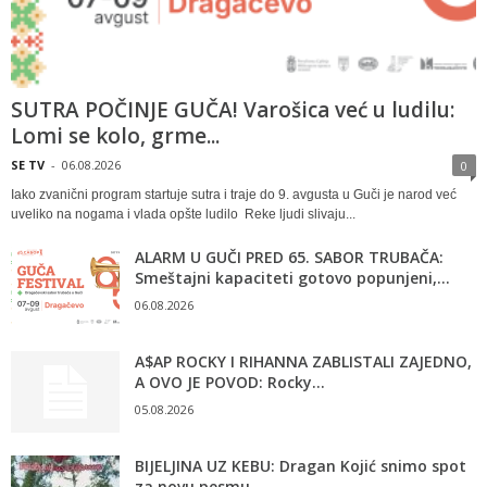
SUTRA POČINJE GUČA! Varošica već u ludilu:
Lomi se kolo, grme...
SE TV
-
06.08.2026
0
Iako zvanični program startuje sutra i traje do 9. avgusta u Guči je narod već
uveliko na nogama i vlada opšte ludilo Reke ljudi slivaju...
ALARM U GUČI PRED 65. SABOR TRUBAČA:
Smeštajni kapaciteti gotovo popunjeni,...
06.08.2026
A$AP ROCKY I RIHANNA ZABLISTALI ZAJEDNO,
A OVO JE POVOD: Rocky...
05.08.2026
BIJELJINA UZ KEBU: Dragan Kojić snimo spot
za novu pesmu –...