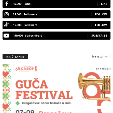
15,000
Fans
LIKE
37,000
Followers
FOLLOW
19,000
Followers
FOLLOW
150,000
Subscribers
SUBSCRIBE
NAJČITANIJE
Sve vesti