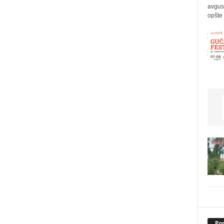
avgus
opšte 
Po