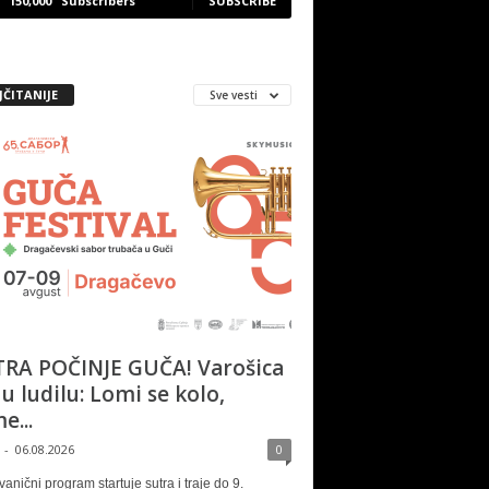
150,000
Subscribers
SUBSCRIBE
JČITANIJE
Sve vesti
RA POČINJE GUČA! Varošica
 u ludilu: Lomi se kolo,
e...
-
06.08.2026
0
vanični program startuje sutra i traje do 9.