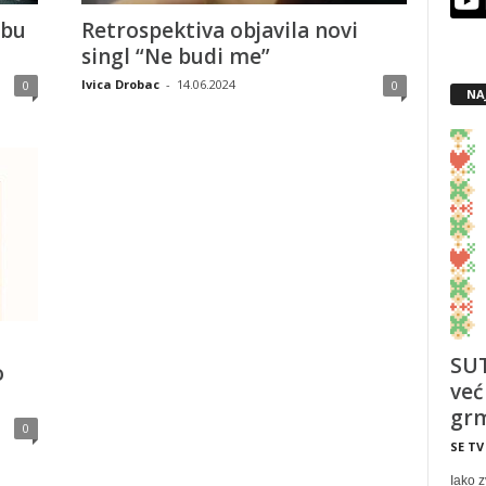
ubu
Retrospektiva objavila novi
singl “Ne budi me”
Ivica Drobac
-
14.06.2024
0
0
NA
SUT
o
već
grm
0
SE TV
Iako z