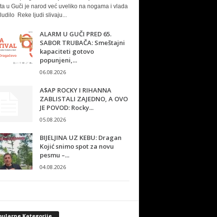
ta u Guči je narod već uveliko na nogama i vlada
ludilo Reke ljudi slivaju...
ALARM U GUČI PRED 65.
SABOR TRUBAČA: Smeštajni
kapaciteti gotovo
popunjeni,...
06.08.2026
A$AP ROCKY I RIHANNA
ZABLISTALI ZAJEDNO, A OVO
JE POVOD: Rocky...
05.08.2026
BIJELJINA UZ KEBU: Dragan
Kojić snimo spot za novu
pesmu –...
04.08.2026
pularne Kategorije