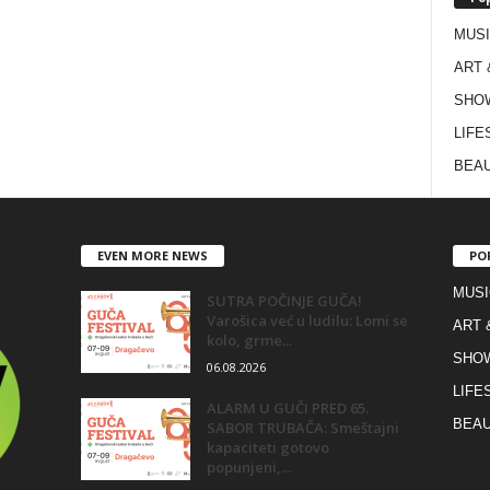
MUS
ART 
SHO
LIFE
BEAU
EVEN MORE NEWS
PO
MUSI
SUTRA POČINJE GUČA!
Varošica već u ludilu: Lomi se
ART 
kolo, grme...
SHO
06.08.2026
LIFE
ALARM U GUČI PRED 65.
BEAU
SABOR TRUBAČA: Smeštajni
kapaciteti gotovo
popunjeni,...