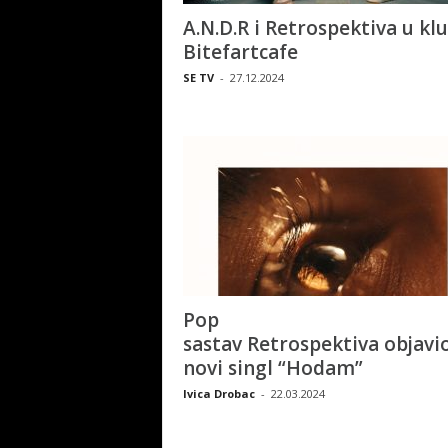
A.N.D.R i Retrospektiva u kl
Bitefartcafe
SE TV
-
27.12.2024
Pop
sastav Retrospektiva objavi
novi singl “Hodam”
Ivica Drobac
-
22.03.2024