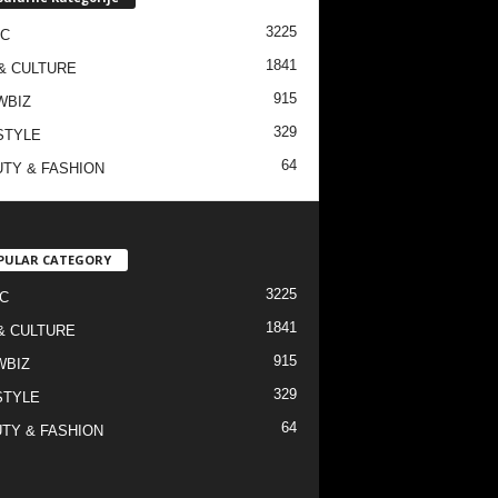
3225
IC
1841
& CULTURE
915
WBIZ
329
STYLE
64
TY & FASHION
PULAR CATEGORY
3225
C
1841
& CULTURE
915
WBIZ
329
STYLE
64
TY & FASHION