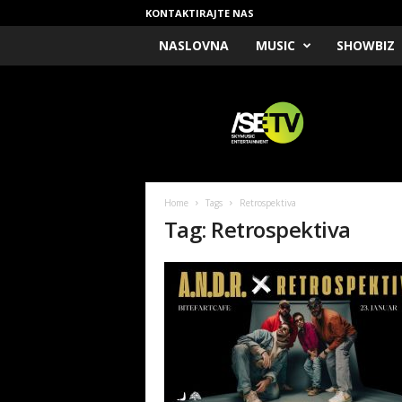
KONTAKTIRAJTE NAS
NASLOVNA
MUSIC
SHOWBIZ
/
S
E
T
V
Home
Tags
Retrospektiva
Tag: Retrospektiva