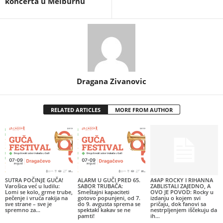
koncerta u Melburnu
Dragana Zivanovic
RELATED ARTICLES
MORE FROM AUTHOR
SUTRA POČINJE GUČA!
ALARM U GUČI PRED 65.
A$AP ROCKY I RIHANNA
Varošica već u ludilu:
SABOR TRUBAČA:
ZABLISTALI ZAJEDNO, A
Lomi se kolo, grme trube,
Smeštajni kapaciteti
OVO JE POVOD: Rocky u
pečenje i vruća rakija na
gotovo popunjeni, od 7.
izdanju o kojem svi
sve strane – sve je
do 9. avgusta sprema se
pričaju, dok fanovi sa
spremno za...
spektakl kakav se ne
nestrpljenjem iščekuju da
pamti!
ih...