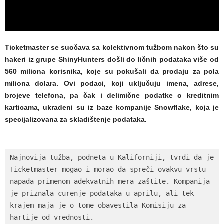
Ticketmaster se suočava sa kolektivnom tužbom nakon što su
hakeri iz grupe ShinyHunters došli do ličnih podataka više od
560 miliona korisnika, koje su pokušali da prodaju za pola
miliona dolara. Ovi podaci, koji uključuju imena, adrese,
brojeve telefona, pa čak i delimične podatke o kreditnim
karticama, ukradeni su iz baze kompanije Snowflake, koja je
specijalizovana za skladištenje podataka.
Najnovija tužba, podneta u Kaliforniji, tvrdi da je 
Ticketmaster mogao i morao da spreči ovakvu vrstu 
napada primenom adekvatnih mera zaštite. Kompanija 
je priznala curenje podataka u aprilu, ali tek 
krajem maja je o tome obavestila Komisiju za 
hartije od vrednosti.