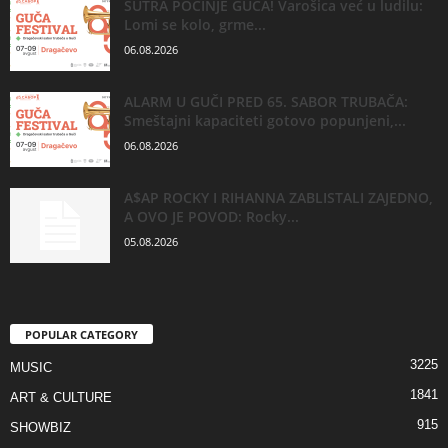
SUTRA POČINJE GUČA! Varošica već u ludilu:
Lomi se kolo, grme...
06.08.2026
ALARM U GUČI PRED 65. SABOR TRUBAČA:
Smeštajni kapaciteti gotovo popunjeni,...
06.08.2026
A$AP ROCKY I RIHANNA ZABLISTALI ZAJEDNO,
A OVO JE POVOD: Rocky...
05.08.2026
POPULAR CATEGORY
3225
MUSIC
1841
ART & CULTURE
915
SHOWBIZ