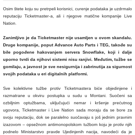
Osim štete koju su pretrpeli korisnici, curenje podataka je uzdrmalo
reputaciju Ticketmaster-a, ali i njegove matične kompanije Live
Nation.
Zanimljivo je da Ticketmaster nije usamljen u ovom skandalu.
Druge kompanije, poput Advance Auto Parts i TEG, takođe su
bile pogođene hakovanjem servera Snowflake, koji i dalje
uporno tvrdi da njihovi sistemi nisu ranjivi. Međutim, tužbe se
gomilaju, a javnost je sve nesigurnija i zabrinutija za sigurnost
svojih podataka u eri digitalnih platformi.
Sve kolektivne tužbe protiv Ticketmastera biće objedinjene i
razmatrane u okviru postupka u sudu u Montani. Suočeni sa
ozbiljnim optužbama, uključujući nemar i kršenje prećutnog
ugovora, Ticketmaster i Live Nation sada moraju da se bore za
svoju reputaciju, dok se paralelno suočavaju s još jednim pravnim
izazovom – opsežnom antimonopolskom tužbom koju je protiv njih
podnelo Ministarstvo pravde Ujedinjenih nacija, navodeći da je