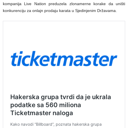
kompanija Live Nation preduzela zlonamerne korake da uništi
konkurenciju za onlajn prodaju karata u Sjedinjenim Državama.