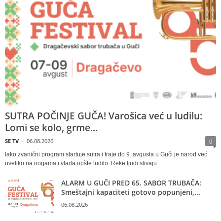
SUTRA POČINJE GUČA! Varošica već u ludilu:
Lomi se kolo, grme...
SE TV
-
06.08.2026
0
Iako zvanični program startuje sutra i traje do 9. avgusta u Guči je narod već
uveliko na nogama i vlada opšte ludilo Reke ljudi slivaju...
ALARM U GUČI PRED 65. SABOR TRUBAČA:
Smeštajni kapaciteti gotovo popunjeni,...
06.08.2026