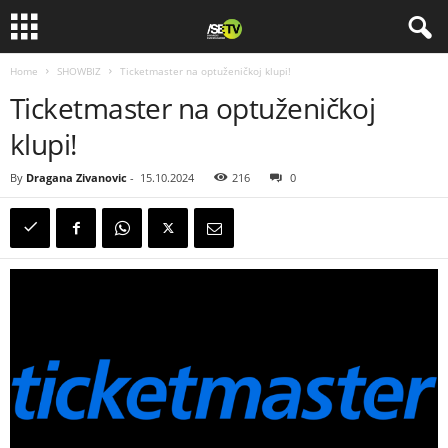
Home
SHOWBIZ
Ticketmaster na optuženičkoj klupi!
Ticketmaster na optuženičkoj
klupi!
By
Dragana Zivanovic
-
15.10.2024
216
0