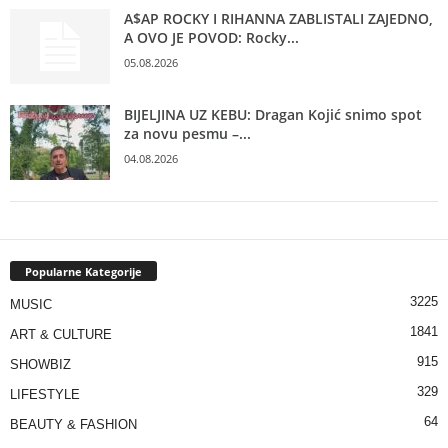
A$AP ROCKY I RIHANNA ZABLISTALI ZAJEDNO,
A OVO JE POVOD: Rocky...
05.08.2026
BIJELJINA UZ KEBU: Dragan Kojić snimo spot
za novu pesmu –...
04.08.2026
Popularne Kategorije
3225
MUSIC
1841
ART & CULTURE
915
SHOWBIZ
329
LIFESTYLE
64
BEAUTY & FASHION