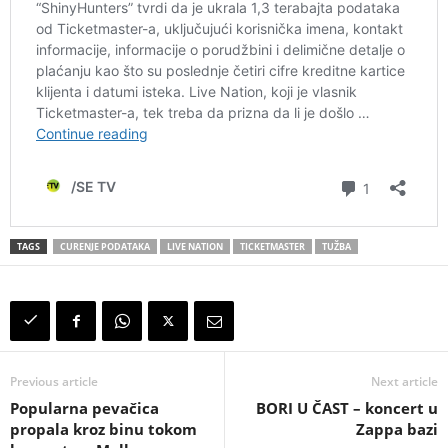
TAGS
CURENJE PODATAKA
LIVE NATION
TICKETMASTER
TUŽBA
Previous article
Next article
Popularna pevačica
BORI U ČAST – koncert u
propala kroz binu tokom
Zappa bazi