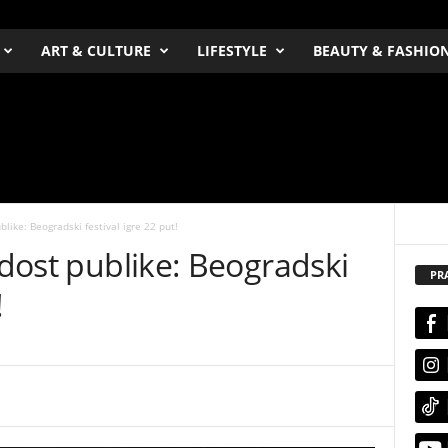
ART & CULTURE
LIFESTYLE
BEAUTY & FASHIO
blike: Beogradski festival igre 22 put!
adost publike: Beogradski
PR
!