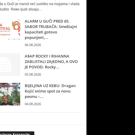
ta u Guči je narod već uveliko na nogama i vlada
ludilo Reke ljudi slivaju...
ALARM U GUČI PRED 65.
SABOR TRUBAČA: Smeštajni
kapaciteti gotovo
popunjeni,...
06.08.2026
A$AP ROCKY I RIHANNA
ZABLISTALI ZAJEDNO, A OVO
JE POVOD: Rocky...
05.08.2026
BIJELJINA UZ KEBU: Dragan
Kojić snimo spot za novu
pesmu –...
04.08.2026
ularne Kategorije