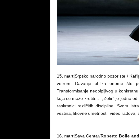
15. mart
|Srpsko narodno pozorište /
Kafi
vetrom. Davanje oblika onome što po d
Transformisanje neopipljivog u konkretn
koja se može krotiti… „Zefir” je jedno od
raskrsnici različitih disciplina. Svom is
veština, likovne umetnosti, video radova, a
16. mart
|Sava Centar/
Roberto Bolle and