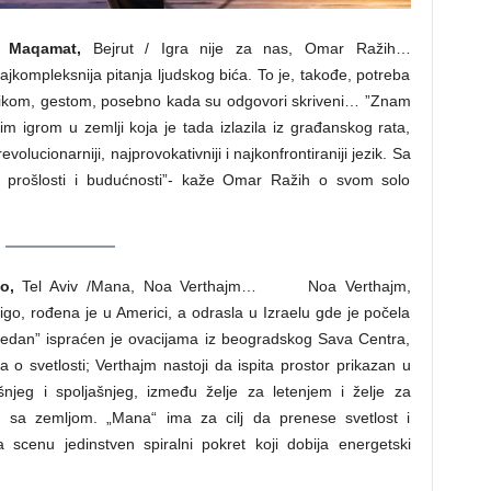
/ Maqamat,
Bejrut / Igra nije za nas, Omar Ražih…
ompleksnija pitanja ljudskog bića. To je, takođe, potreba
slikom, gestom, posebno kada su odgovori skriveni… ”Znam
 igrom u zemlji koja je tada izlazila iz građanskog rata,
evolucionarniji, najprovokativniji i najkonfrontiraniji jezik. Sa
rošlosti i budućnosti”- kaže Omar Ražih o svom solo
go,
Tel Aviv /Mana, Noa Verthajm… Noa Verthajm,
tigo, rođena je u Americi, a odrasla u Izraelu gde je počela
 jedan” ispraćen je ovacijama iz beogradskog Sava Centra,
a o svetlosti; Verthajm nastoji da ispita prostor prikazan u
jeg i spoljašnjeg, između želje za letenjem i želje za
 sa zemljom. „Mana“ ima za cilj da prenese svetlost i
 scenu jedinstven spiralni pokret koji dobija energetski