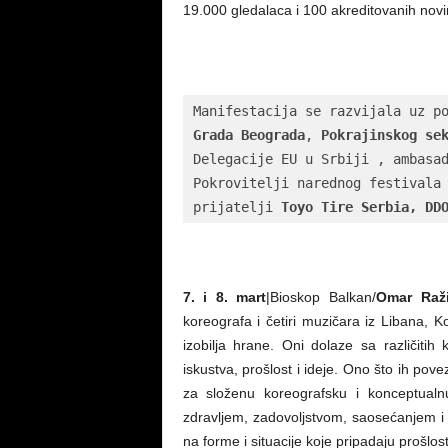
19.000 gledalaca i 100 akreditovanih novin
Manifestacija se razvijala uz p
Grada Beograda
, 
Pokrajinskog se
Delegacije EU u Srbiji , ambasad
Pokrovitelji narednog festivala
prijatelji
 Toyo Tire Serbia
, 
DD
7. i 8. mart
|Bioskop Balkan/
Omar Raž
koreografa i četiri muzičara iz Libana, K
izobilja hrane. Oni dolaze sa različitih k
iskustva, prošlost i ideje. Ono što ih pov
za složenu koreografsku i konceptualn
zdravljem, zadovoljstvom, saosećanjem i p
na forme i situacije koje pripadaju prošlost