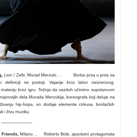
g,
Lion / Zefir, Murad Merzuki…. Borba prsa u prsa sa
efiniciji ne postoji. Vajanje kroz lahor neizrecivog.
u materiju kroz igru. Težnja da vazduh učinimo supstancom
 najnovijih dela Murada Merzukija, koreografa koji deluje na
traživanju hip-hopa, on dodaje elemente cirkusa, borilačkih
li i živu muziku.
 Friends,
Milano…. Roberto Bole, apsolutni protagonista