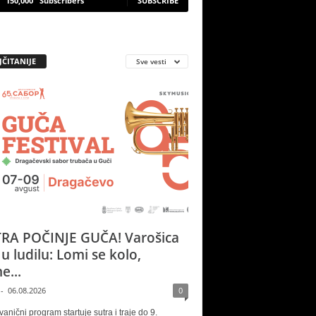
150,000
Subscribers
SUBSCRIBE
JČITANIJE
Sve vesti
RA POČINJE GUČA! Varošica
 u ludilu: Lomi se kolo,
e...
-
06.08.2026
0
vanični program startuje sutra i traje do 9.