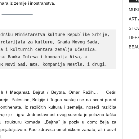
ara iz zemlje i inostranstva.
MUS
ART 
SHO
odršku 
Ministarstva kulture
 Republike Srbije, 
LIFE
kretarijata za kulturu
, 
Grada Novog Sada
, 
BEAU
a i kulturnih centara zemalja učesnica. 
 su 
Banka Intesa i 
kompanija
 Visa, 
a 
OR Novi Sad, mts, 
kompanija 
Nestle
,
 i drugi.
ih / Maqamat,
Bejrut / Beytna, Omar Ražih… Četiri
oreje, Palestine, Belgije i Togoa sastaju se na sceni pored
ontinenata, iz različitih kultura i zemalja, noseći različita
ezuje je – igra. Jednostavnost ovog susreta je polazna tačka
u strukturu komada. „Bejtna“ je poziv u dom; želja za
rijateljstvom. Kao zdravica umetničkom zanatu, ali i osvrt
i.