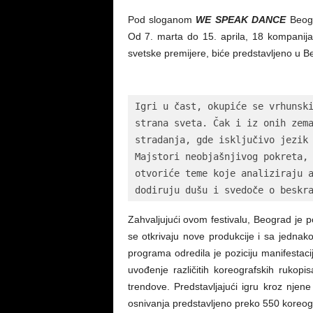
Pod sloganom
WE SPEAK DANCE
Beogr
Od 7. marta do 15. aprila, 18 kompanija 
svetske premijere, biće predstavljeno u 
Igri u čast, okupiće se vrhunski
strana sveta. Čak i iz onih zema
stradanja, gde isključivo jezik 
Majstori neobjašnjivog pokreta, 
otvoriće teme koje analiziraju a
dodiruju dušu i svedoče o beskr
Zahvaljujući ovom festivalu, Beograd je 
se otkrivaju nove produkcije i sa jednako
programa odredila je poziciju manifestac
uvođenje različitih koreografskih rukopis
trendove. Predstavljajući igru kroz njen
osnivanja predstavljeno preko 550 koreog