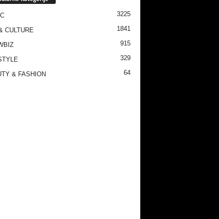
3225
IC
1841
& CULTURE
915
WBIZ
329
STYLE
64
TY & FASHION