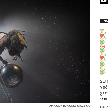
NA
SUT
već
grm
SE TV
Fotografije: Beogradski festival igre
Iako z