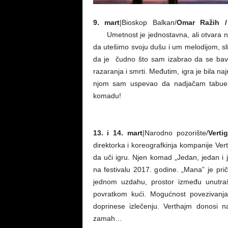
9. mart
|Bioskop Balkan/
Omar Ražih 
Umetnost je jednostavna, ali otvara najk
da utešimo svoju dušu i um melodijom, 
da je čudno što sam izabrao da se bavim
razaranja i smrti. Međutim, igra je bila najr
njom sam uspevao da nadjačam tabue p
komadu!
13. i 14. mart
|Narodno pozorište/
Verti
direktorka i koreografkinja kompanije Ver
da uči igru. Njen komad „Jedan, jedan i
na festivalu 2017. godine. „Mana” je prič
jednom uzdahu, prostor između unutrašn
povratkom kući. Mogućnost povezivanja
doprinese izlečenju. Verthajm donosi na
zamah…