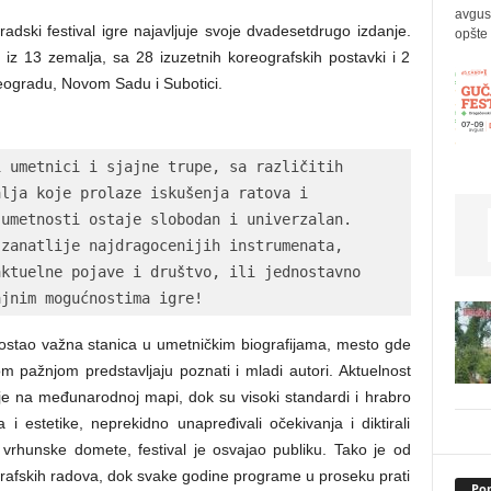
avgus
adski festival igre najavljuje svoje dvadesetdrugo izdanje.
opšte 
iz 13 zemalja, sa 28 izuzetnih koreografskih postavki i 2
Beogradu, Novom Sadu i Subotici.
 umetnici i sjajne trupe, sa različitih 
lja koje prolaze iskušenja ratova i 
umetnosti ostaje slobodan i univerzalan. 
zanatlije najdragocenijih instrumenata, 
ktuelne pojave i društvo, ili jednostavno 
ajnim mogućnostima igre!
postao važna stanica u umetničkim biografijama, mesto gde
m pažnjom predstavljaju poznati i mladi autori. Aktuelnost
ije na međunarodnoj mapi, dok su visoki standardi i hrabro
a i estetike, neprekidno unapređivali očekivanja i diktirali
e vrhunske domete, festival je osvajao publiku. Tako je od
rafskih radova, dok svake godine programe u proseku prati
Pop