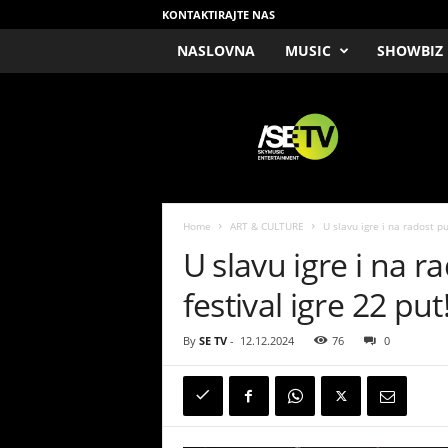
KONTAKTIRAJTE NAS
NASLOVNA
MUSIC
SHOWBIZ
/
S
E
T
V
Home
ART & CULTURE
U slavu igre i na radost pu
U slavu igre i na r
festival igre 22 put
By
SE TV
-
12.12.2024
76
0