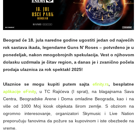
Beograd će 18. jula naredne godine ugostiti jedan od najvećih
rok sastava ikada, legendarne Guns N’ Roses – potvrđeno je u
ponedeljak, nakon mnogobrojnih spekulacija. Vest o njihovom
dolasku uzdrmala je čitav region, a danas je i zvanično počela
prodaja ulaznica za rok spektakl 2025!
Ulaznice se mogu kupiti putem sajta
efinity.rs
, besplatne
aplikacije eFinity
, u TC Rajićeva (I sprat), na blagajnama Sava
Centra, Beogradske Arene i Doma omladine Beograda, kao i na
više od 1000 Moj kiosk objekata širom zemlje. S obzirom na
ogromno interesovanje, organizatori Skymusic i Live Nation
preporučuju fanovima da požure sa kupovinom i iste obezbede na
vreme.