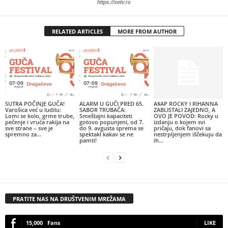
https://setv.rs
RELATED ARTICLES
MORE FROM AUTHOR
SUTRA POČINJE GUČA!
ALARM U GUČI PRED 65.
A$AP ROCKY I RIHANNA
Varošica već u ludilu:
SABOR TRUBAČA:
ZABLISTALI ZAJEDNO, A
Lomi se kolo, grme trube,
Smeštajni kapaciteti
OVO JE POVOD: Rocky u
pečenje i vruća rakija na
gotovo popunjeni, od 7.
izdanju o kojem svi
sve strane – sve je
do 9. avgusta sprema se
pričaju, dok fanovi sa
spremno za...
spektakl kakav se ne
nestrpljenjem iščekuju da
pamti!
ih...
PRATITE NAS NA DRUŠTVENIM MREŽAMA
15,000
Fans
LIKE