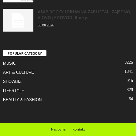
A$AP ROCKY I RIHANNA ZABLISTALI ZAJEDNO,
A OVO JE POVOD: Rocky...
05.08.2026
POPULAR CATEGORY
3225
MUSIC
1841
ART & CULTURE
915
SHOWBIZ
329
LIFESTYLE
64
BEAUTY & FASHION
Naslovna
Kontakt