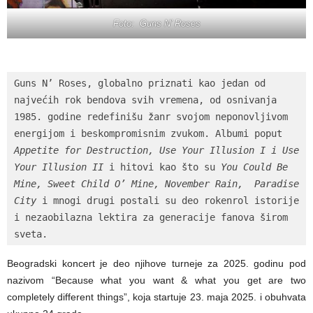
Foto: Guns N’ Roses
Guns N’ Roses, globalno priznati kao jedan od 
najvećih rok bendova svih vremena, od osnivanja 
1985. godine redefinišu žanr svojom neponovljivom 
energijom i beskompromisnim zvukom. Albumi poput 
Appetite for Destruction, Use Your Illusion I i Use 
Your Illusion II
 i hitovi kao što su 
You Could Be 
Mine, Sweet Child O’ Mine, November Rain,  Paradise 
City
 i mnogi drugi postali su deo rokenrol istorije 
i nezaobilazna lektira za generacije fanova širom 
sveta.
Beogradski koncert je deo njihove turneje za 2025. godinu pod
nazivom “Because what you want & what you get are two
completely different things”, koja startuje 23. maja 2025. i obuhvata