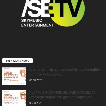
EVEN MORE NEWS
SUTRA POČINJE GUČA! Varošica već u ludilu:
Lomi se kolo, grme...
06.08.2026
ALARM U GUČI PRED 65. SABOR TRUBAČA:
Smeštajni kapaciteti gotovo popunjeni,...
06.08.2026