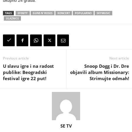
ukupno 24 grada.
TAGS
EFINITY
GUNS N’ ROSES
KONCERT
POPULARNO
SKYMUSIC
ULAZNICE
Previous article
Next article
U slavu igre i na radost
Snoop Dogg i Dr. Dre
publike: Beogradski
objavili album Missionary:
festival igre 22 put!
Strimujte odmah!
SE TV