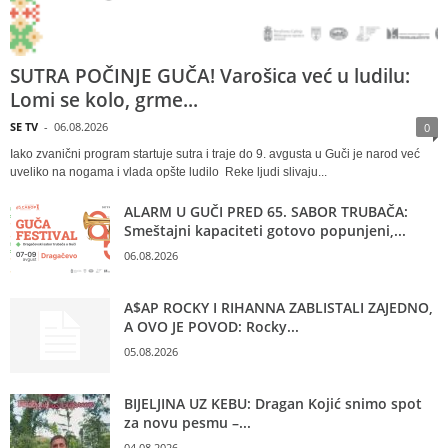
SUTRA POČINJE GUČA! Varošica već u ludilu:
Lomi se kolo, grme...
SE TV
-
06.08.2026
0
Iako zvanični program startuje sutra i traje do 9. avgusta u Guči je narod već
uveliko na nogama i vlada opšte ludilo Reke ljudi slivaju...
ALARM U GUČI PRED 65. SABOR TRUBAČA:
Smeštajni kapaciteti gotovo popunjeni,...
06.08.2026
A$AP ROCKY I RIHANNA ZABLISTALI ZAJEDNO,
A OVO JE POVOD: Rocky...
05.08.2026
BIJELJINA UZ KEBU: Dragan Kojić snimo spot
za novu pesmu –...
04.08.2026