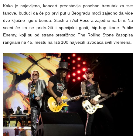
Kako je najavljeno, koncert predstavlja poseban trenutak za sve
fanove, budući da će po prvi put u Beogradu moći zajedno da vide
dve ključne figure benda: Slash-a i Axl Rose-a zajedno na bini. Na
sceni će im se pridružiti i specijalni gosti, hip-hop ikone Public
Enemy, koji su od strane prestižnog The Rolling Stone časopisa
rangirani na 45. mestu na listi 100 najvećih izvođača svih vremena.