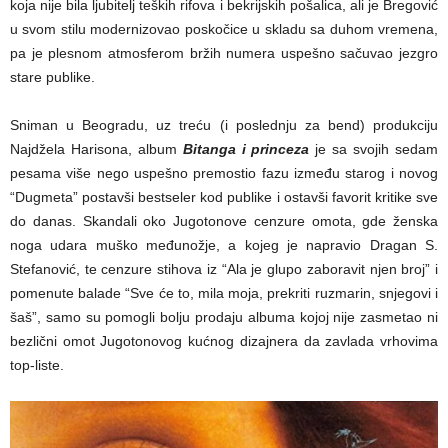
koja nije bila ljubitelj teških rifova i bekrijskih pošalica, ali je Bregović
u svom stilu modernizovao poskočice u skladu sa duhom vremena,
pa je plesnom atmosferom bržih numera uspešno sačuvao jezgro
stare publike.
Sniman u Beogradu, uz treću (i poslednju za bend) produkciju
Najdžela Harisona, album
Bitanga i princeza
je sa svojih sedam
pesama više nego uspešno premostio fazu između starog i novog
“Dugmeta” postavši bestseler kod publike i ostavši favorit kritike sve
do danas. Skandali oko Jugotonove cenzure omota, gde ženska
noga udara muško međunožje, a kojeg je napravio Dragan S.
Stefanović, te cenzure stihova iz “Ala je glupo zaboravit njen broj” i
pomenute balade “Sve će to, mila moja, prekriti ruzmarin, snjegovi i
šaš”, samo su pomogli bolju prodaju albuma kojoj nije zasmetao ni
bezlični omot Jugotonovog kućnog dizajnera da zavlada vrhovima
top-liste.