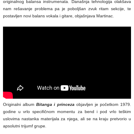
originalnog balansa instrumenata. Današnja tehnologija olakšava
nam rešavanje problema pa je poboljšan zvuk ritam sekcije, te
postavljen novi balans vokala i gitare, objašnjava Martinac.
Originalni album
Bitanga i princeza
objavljen je početkom 1979.
godine u vrlo specifičnom momentu za bend i pod vrlo teškim
uslovima nastanka materijala za njega, ali se na kraju pretvorio u
apsolutni trijumf grupe.