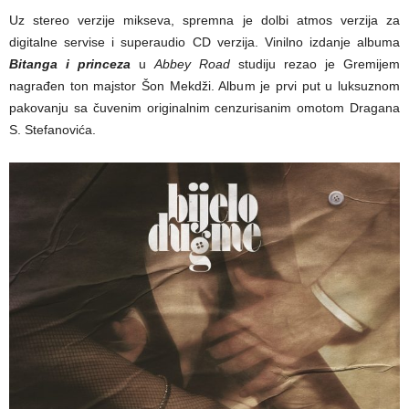
Uz stereo verzije mikseva, spremna je dolbi atmos verzija za
digitalne servise i superaudio CD verzija. Vinilno izdanje albuma
Bitanga i princeza
u
Abbey Road
studiju rezao je Gremijem
nagrađen ton majstor Šon Mekdži. Album je prvi put u luksuznom
pakovanju sa čuvenim originalnim cenzurisanim omotom Dragana
S. Stefanovića.