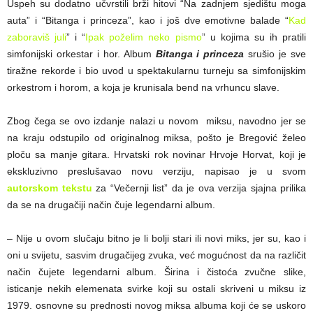
Uspeh su dodatno učvrstili brži hitovi “Na zadnjem sjedištu moga
auta” i “Bitanga i princeza”, kao i još dve emotivne balade “
Kad
zaboraviš juli
” i “
Ipak poželim neko pismo
” u kojima su ih pratili
simfonijski orkestar i hor. Album
Bitanga i princeza
srušio je sve
tiražne rekorde i bio uvod u spektakularnu turneju sa simfonijskim
orkestrom i horom, a koja je krunisala bend na vrhuncu slave.
Zbog čega se ovo izdanje nalazi u novom miksu, navodno jer se
na kraju odstupilo od originalnog miksa, pošto je Bregović želeo
ploču sa manje gitara. Hrvatski rok novinar Hrvoje Horvat, koji je
ekskluzivno preslušavao novu verziju, napisao je u svom
autorskom tekstu
za “Večernji list” da je ova verzija sjajna prilika
da se na drugačiji način čuje legendarni album.
– Nije u ovom slučaju bitno je li bolji stari ili novi miks, jer su, kao i
oni u svijetu, sasvim drugačijeg zvuka, već mogućnost da na različit
način čujete legendarni album. Širina i čistoća zvučne slike,
isticanje nekih elemenata svirke koji su ostali skriveni u miksu iz
1979. osnovne su prednosti novog miksa albuma koji će se uskoro