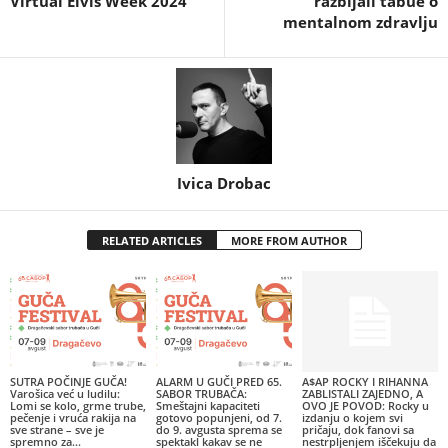
Virtual Elvis Week 2024
razbijali tabue o
mentalnom zdravlju
Ivica Drobac
RELATED ARTICLES
MORE FROM AUTHOR
SUTRA POČINJE GUČA!
ALARM U GUČI PRED 65.
A$AP ROCKY I RIHANNA
Varošica već u ludilu:
SABOR TRUBAČA:
ZABLISTALI ZAJEDNO, A
Lomi se kolo, grme trube,
Smeštajni kapaciteti
OVO JE POVOD: Rocky u
pečenje i vruća rakija na
gotovo popunjeni, od 7.
izdanju o kojem svi
sve strane – sve je
do 9. avgusta sprema se
pričaju, dok fanovi sa
spremno za...
spektakl kakav se ne
nestrpljenjem iščekuju da