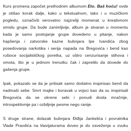
Kurs promena započet prethodnim albumom
Eto. Baš hoću!
ovde
je otišao korak dalje, kako u tekstualnom, tako i u muzičkom
pogledu, označivši verovatno najzreliji momenat u kreativnom
smislu grupe. Da bude zanimljivije, album je stvaran u momentu
kada je samo postojanje grupe dovedeno u pitanje, nakon
hapšenja i zatvorske kazne bubnjara Ipe Ivandića zbog
posedovanja narkotika i serija napada na Bregovića i bend kao
rušioce socijalističkog poretka, uz oštro cenzurisanje stihova i
omota, što je u jednom trenutku čak i zapretilo da dovede do
gašenja grupe.
Ipak, pokazalo se da je pritisak samo dodatno inspirisao bend da
nadmaši sebe. Smrt majke i boravak u vojsci kao da su inspirisali
Bregovića da se okrene sebi i ponudi dosta mračnije,
introspektivnije pa i ozbiljnije pesme nego ranije.
S druge strane, dolazak bubnjara Điđija Jankelića i povratnika
Vlade Pravdića na klavijaturama doveo je do osveženja u zvuku