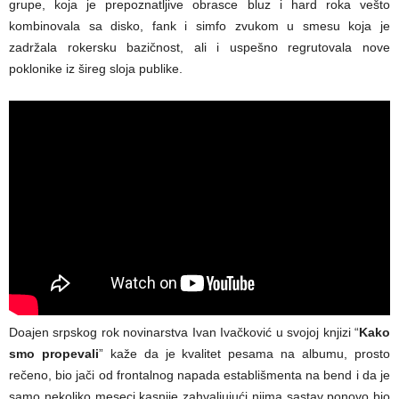
grupe, koja je prepoznatljive obrasce bluz i hard roka vešto
kombinovala sa disko, fank i simfo zvukom u smesu koja je
zadržala rokersku bazičnost, ali i uspešno regrutovala nove
poklonike iz šireg sloja publike.
Doajen srpskog rok novinarstva Ivan Ivačković u svojoj knjizi “
Kako
smo propevali
” kaže da je kvalitet pesama na albumu, prosto
rečeno, bio jači od frontalnog napada establišmenta na bend i da je
samo nekoliko meseci kasnije zahvaljujući njima sastav ponovo bio