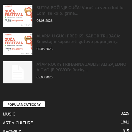
SUTRA POČINJE GUČA! Varošica već u ludilu:
Lomi se kolo, grme...
06.08.2026
ALARM U GUČI PRED 65. SABOR TRUBAČA:
Smeštajni kapaciteti gotovo popunjeni,...
06.08.2026
A$AP ROCKY I RIHANNA ZABLISTALI ZAJEDNO,
A OVO JE POVOD: Rocky...
05.08.2026
POPULAR CATEGORY
3225
MUSIC
1841
ART & CULTURE
915
SHOWBIZ