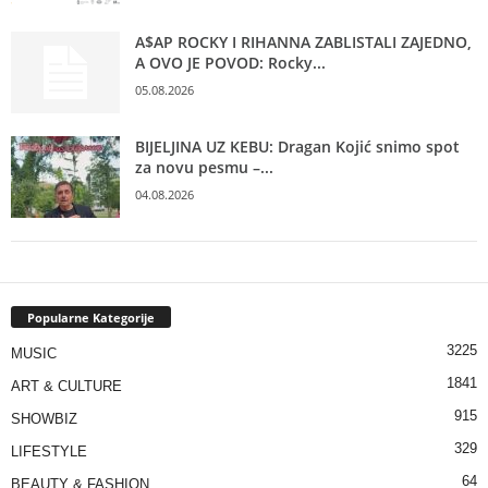
A$AP ROCKY I RIHANNA ZABLISTALI ZAJEDNO,
A OVO JE POVOD: Rocky...
05.08.2026
BIJELJINA UZ KEBU: Dragan Kojić snimo spot
za novu pesmu –...
04.08.2026
Popularne Kategorije
3225
MUSIC
1841
ART & CULTURE
915
SHOWBIZ
329
LIFESTYLE
64
BEAUTY & FASHION