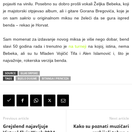
pojaviti na vinilu. Posebno su dobro prošli vokali Željka Bebeka, koji
je majstorski otpjevao album, ali i gitare Gorana Bregovića, koje je
on sam
sakrio
u originalnom miksu ne želeći da se gura ispred
benda – rekao je Horvat.
Sam momenat za izdavanje novog miksa je više nego dobar, bend
slavi 50 godina rada i trenutno je
na turneji
na kojoj, istina, nema
Bebeka, ali su tu Mladen Vojičić Tifa i Alen Islamović i, što je
najvažnije, rokerska verzija benda.
SOURCE
GLAS SRPSKE
TAGS
BIJELO DUGME
BITANGA I PRINCEZA
Previous article
Next article
Grejslend najavljuje
Kako su poznati muzičari