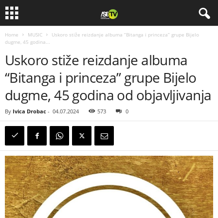
Home
MUSIC
Uskoro stiže reizdanje albuma “Bitanga i princeza” grupe Bijelo
dugme, 45 godina...
Uskoro stiže reizdanje albuma
“Bitanga i princeza” grupe Bijelo
dugme, 45 godina od objavljivanja
By
Ivica Drobac
-
04.07.2024
573
0