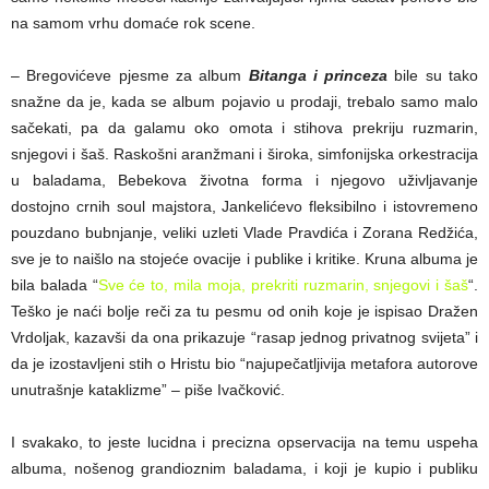
na samom vrhu domaće rok scene.
– Bregovićeve pjesme za album
Bitanga i princeza
bile su tako
snažne da je, kada se album pojavio u prodaji, trebalo samo malo
sačekati, pa da galamu oko omota i stihova prekriju ruzmarin,
snjegovi i šaš. Raskošni aranžmani i široka, simfonijska orkestracija
u baladama, Bebekova životna forma i njegovo uživljavanje
dostojno crnih soul majstora, Jankelićevo fleksibilno i istovremeno
pouzdano bubnjanje, veliki uzleti Vlade Pravdića i Zorana Redžića,
sve je to naišlo na stojeće ovacije i publike i kritike. Kruna albuma je
bila balada “
Sve će to, mila moja, prekriti ruzmarin, snjegovi i šaš
“.
Teško je naći bolje reči za tu pesmu od onih koje je ispisao Dražen
Vrdoljak, kazavši da ona prikazuje “rasap jednog privatnog svijeta” i
da je izostavljeni stih o Hristu bio “najupečatljivija metafora autorove
unutrašnje kataklizme” – piše Ivačković.
I svakako, to jeste lucidna i precizna opservacija na temu uspeha
albuma, nošenog grandioznim baladama, i koji je kupio i publiku