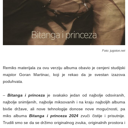
Foto: jugoton.net
Remiks materijala za ovu verziju albuma obavio je cenjeni studijski
majstor Goran Martinac, koji je rekao da je svestan izazova
poduhvata.
–
Bitanga i princeza
je svakako jedan od najbolje odsviranih,
najbolje snimljenih, najbolje miksovanih i na kraju najboljih albuma
bivše države, ali nove tehnologije donose nove mogućnosti, pa
miks albuma
Bitanga i princeza 2024
zvuči čistije i prisutnije.
Trudili smo se da se držimo originalnog zvuka, originalnih prostora i