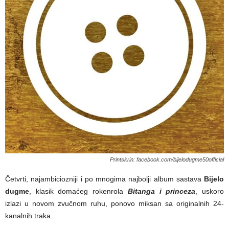
Printskrin: facebook.com/bijelodugme50official
Četvrti, najambiciozniji i po mnogima najbolji album sastava
Bijelo
dugme
, klasik domaćeg rokenrola
Bitanga i princeza
, uskoro
izlazi u novom zvučnom ruhu, ponovo miksan sa originalnih 24-
kanalnih traka.