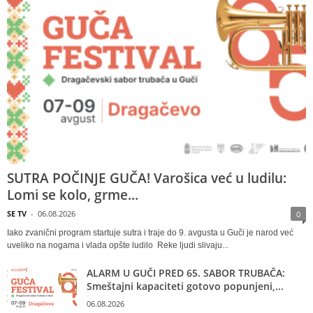
SUTRA POČINJE GUČA! Varošica već u ludilu:
Lomi se kolo, grme...
SE TV
-
06.08.2026
0
Iako zvanični program startuje sutra i traje do 9. avgusta u Guči je narod već
uveliko na nogama i vlada opšte ludilo Reke ljudi slivaju...
ALARM U GUČI PRED 65. SABOR TRUBAČA:
Smeštajni kapaciteti gotovo popunjeni,...
06.08.2026