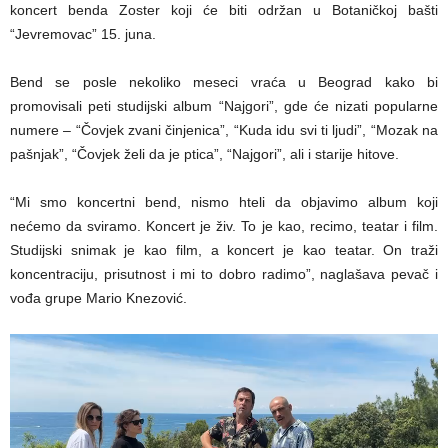
koncert benda Zoster koji će biti održan u Botaničkoj bašti
“Jevremovac” 15. juna.
Bend se posle nekoliko meseci vraća u Beograd kako bi
promovisali peti studijski album “Najgori”, gde će nizati popularne
numere – “Čovjek zvani činjenica”, “Kuda idu svi ti ljudi”, “Mozak na
pašnjak”, “Čovjek želi da je ptica”, “Najgori”, ali i starije hitove.
“Mi smo koncertni bend, nismo hteli da objavimo album koji
nećemo da sviramo. Koncert je živ. To je kao, recimo, teatar i film.
Studijski snimak je kao film, a koncert je kao teatar. On traži
koncentraciju, prisutnost i mi to dobro radimo”, naglašava pevač i
vođa grupe Mario Knezović.