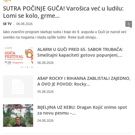
SUTRA POČINJE GUČA! Varošica već u ludilu:
Lomi se kolo, grme...
SE TV
-
06.08.2026
0
Iako zvanični program startuje sutra i traje do 9. avgusta u Guči je narod već
uveliko na nogama i vlada opšte ludilo Reke ljudi slivaju...
ALARM U GUČI PRED 65. SABOR TRUBAČA:
Smeštajni kapaciteti gotovo popunjeni,...
06.08.2026
A$AP ROCKY I RIHANNA ZABLISTALI ZAJEDNO,
A OVO JE POVOD: Rocky...
05.08.2026
BIJELJINA UZ KEBU: Dragan Kojić snimo spot
za novu pesmu –...
04.08.2026