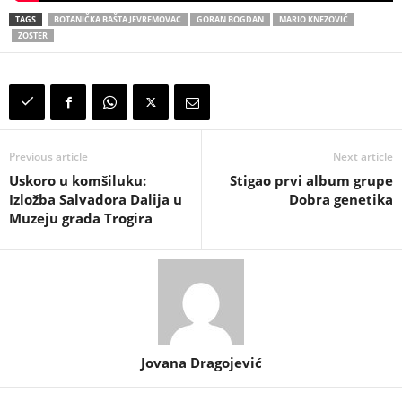
TAGS
BOTANIČKA BAŠTA JEVREMOVAC
GORAN BOGDAN
MARIO KNEZOVIĆ
ZOSTER
Previous article
Next article
Uskoro u komšiluku:
Stigao prvi album grupe
Izložba Salvadora Dalija u
Dobra genetika
Muzeju grada Trogira
Jovana Dragojević