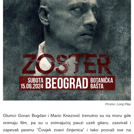
Promo: Long Play
Glumci Goran Bogdan i Mario Knezović trenutno su na moru gde
snimaju film, pa su u snimajućoj pauzi uzeli gitaru, zasvirali i
zapevali pesmu “Čovjek zvani činjenica” i tako pozvali sve na