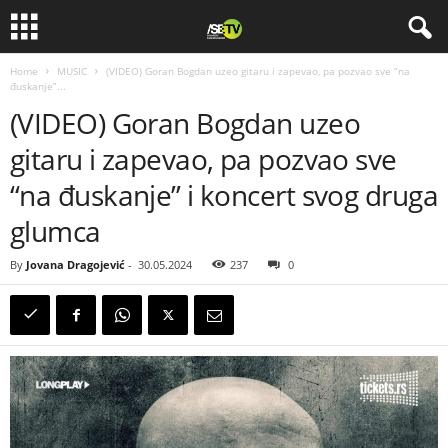
Home
MUSIC
(VIDEO) Goran Bogdan uzeo gitaru i zapevao, pa pozvao sve “na
đuskanje”...
(VIDEO) Goran Bogdan uzeo
gitaru i zapevao, pa pozvao sve
“na đuskanje” i koncert svog druga
glumca
By
Jovana Dragojević
-
30.05.2024
237
0