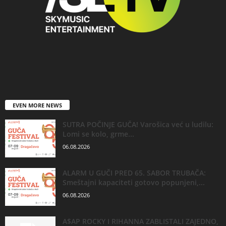
EVEN MORE NEWS
SUTRA POČINJE GUČA! Varošica već u ludilu:
Lomi se kolo, grme...
06.08.2026
ALARM U GUČI PRED 65. SABOR TRUBAČA:
Smeštajni kapaciteti gotovo popunjeni,...
06.08.2026
A$AP ROCKY I RIHANNA ZABLISTALI ZAJEDNO,