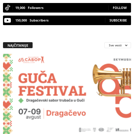
19,000
Followers
FOLLOW
150,000
Subscribers
SUBSCRIBE
NAJČITANIJE
Sve vesti