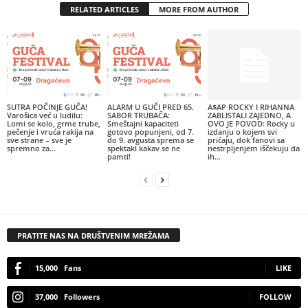
RELATED ARTICLES
MORE FROM AUTHOR
SUTRA POČINJE GUČA!
ALARM U GUČI PRED 65.
A$AP ROCKY I RIHANNA
Varošica već u ludilu:
SABOR TRUBAČA:
ZABLISTALI ZAJEDNO, A
Lomi se kolo, grme trube,
Smeštajni kapaciteti
OVO JE POVOD: Rocky u
pečenje i vruća rakija na
gotovo popunjeni, od 7.
izdanju o kojem svi
sve strane – sve je
do 9. avgusta sprema se
pričaju, dok fanovi sa
spremno za...
spektakl kakav se ne
nestrpljenjem iščekuju da
pamti!
ih...
PRATITE NAS NA DRUŠTVENIM MREŽAMA
15,000
Fans
LIKE
37,000
Followers
FOLLOW