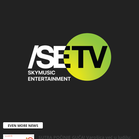
EVEN MORE NEWS
SUTRA POČINJE GUČA! Varošica već u ludilu: