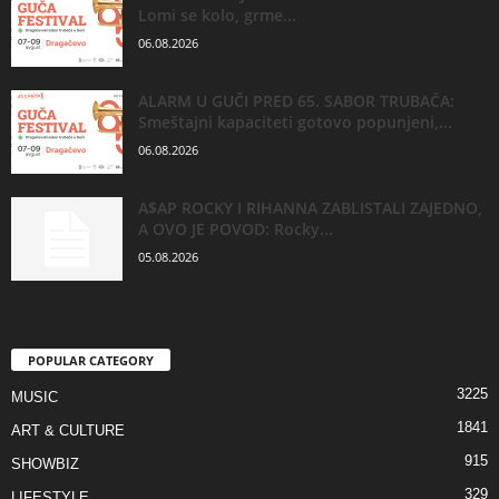
Lomi se kolo, grme...
06.08.2026
ALARM U GUČI PRED 65. SABOR TRUBAČA:
Smeštajni kapaciteti gotovo popunjeni,...
06.08.2026
A$AP ROCKY I RIHANNA ZABLISTALI ZAJEDNO,
A OVO JE POVOD: Rocky...
05.08.2026
POPULAR CATEGORY
3225
MUSIC
1841
ART & CULTURE
915
SHOWBIZ
329
LIFESTYLE