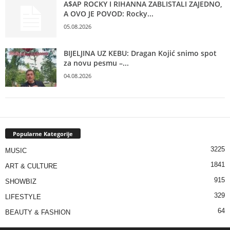
A$AP ROCKY I RIHANNA ZABLISTALI ZAJEDNO,
A OVO JE POVOD: Rocky...
05.08.2026
BIJELJINA UZ KEBU: Dragan Kojić snimo spot
za novu pesmu –...
04.08.2026
Popularne Kategorije
3225
MUSIC
1841
ART & CULTURE
915
SHOWBIZ
329
LIFESTYLE
64
BEAUTY & FASHION