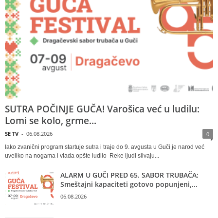
SUTRA POČINJE GUČA! Varošica već u ludilu:
Lomi se kolo, grme...
SE TV
-
06.08.2026
0
Iako zvanični program startuje sutra i traje do 9. avgusta u Guči je narod već
uveliko na nogama i vlada opšte ludilo Reke ljudi slivaju...
ALARM U GUČI PRED 65. SABOR TRUBAČA:
Smeštajni kapaciteti gotovo popunjeni,...
06.08.2026