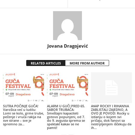
Jovana Dragojević
RELATED ARTICLES
MORE FROM AUTHOR
SUTRA POČINJE GUČA!
ALARM U GUČI PRED 65.
A$AP ROCKY I RIHANNA
Varošica već u ludilu:
SABOR TRUBAČA:
ZABLISTALI ZAJEDNO, A
Lomi se kolo, grme trube,
Smeštajni kapaciteti
OVO JE POVOD: Rocky u
pečenje i vruća rakija na
gotovo popunjeni, od 7.
izdanju o kojem svi
sve strane – sve je
do 9. avgusta sprema se
pričaju, dok fanovi sa
spremno za...
spektakl kakav se ne
nestrpljenjem iščekuju da
pamti!
ih...