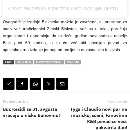
A POST SHARED BY БЛОКСТОК ФЕСТИВАЛ (@BLOKSTOKFESTIVAL)
Ovogodišnje izadnje Blokstoka možda je završeno, ali pripreme za
sada već tradicionalni Zimski Blokstok, već su u toku, poručuju
organizatori i napominju da sledeće godine novosadsko naselje
Blok puni 60 godina, a to će već biti dovoljan povod za
spektakularno izdanje jednog od omiljenih novosadskih festivala.
TAGS
BLOKSTOK
BLOKSTOK FESTIVAL
NOVI SAD
Previous article
Next article
Buč Kesidi se 31. avgusta
Tyga i Claudio novi par na
vraćaju u nišku Banovinu!
muzičkoj sceni; Fanovima
R&B pevačice vest
pokvarila dan!