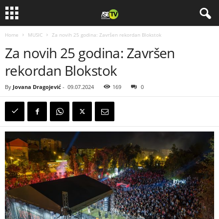
Home
MUSIC
Za novih 25 godina: Završen rekordan Blokstok
Za novih 25 godina: Završen
rekordan Blokstok
By
Jovana Dragojević
-
09.07.2024
169
0