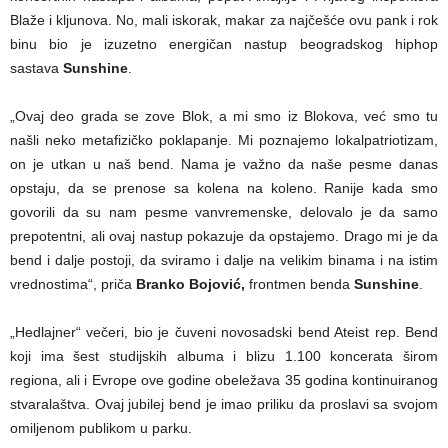
Blaže i kljunova. No, mali iskorak, makar za najčešće ovu pank i rok
binu bio je izuzetno energičan nastup beogradskog hiphop
sastava
Sunshine
.
„Ovaj deo grada se zove Blok, a mi smo iz Blokova, već smo tu
našli neko metafizičko poklapanje. Mi poznajemo lokalpatriotizam,
on je utkan u naš bend. Nama je važno da naše pesme danas
opstaju, da se prenose sa kolena na koleno. Ranije kada smo
govorili da su nam pesme vanvremenske, delovalo je da samo
prepotentni, ali ovaj nastup pokazuje da opstajemo. Drago mi je da
bend i dalje postoji, da sviramo i dalje na velikim binama i na istim
vrednostima“, priča
Branko Bojović,
frontmen benda
Sunshine
.
„Hedlajner“ večeri, bio je čuveni novosadski bend Ateist rep. Bend
koji ima šest studijskih albuma i blizu 1.100 koncerata širom
regiona, ali i Evrope ove godine obeležava 35 godina kontinuiranog
stvaralaštva. Ovaj jubilej bend je imao priliku da proslavi sa svojom
omiljenom publikom u parku.