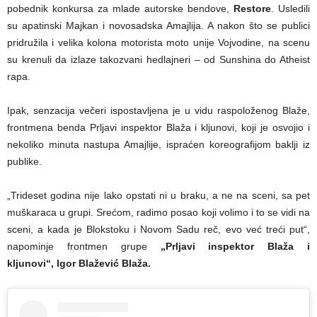
pobednik konkursa za mlade autorske bendove,
Restore
. Usledili
su apatinski Majkan i novosadska Amajlija. A nakon što se publici
pridružila i velika kolona motorista moto unije Vojvodine, na scenu
su krenuli da izlaze takozvani hedlajneri – od Sunshina do Atheist
rapa.
Ipak, senzacija večeri ispostavljena je u vidu raspoloženog Blaže,
frontmena benda Prljavi inspektor Blaža i kljunovi, koji je osvojio i
nekoliko minuta nastupa Amajlije, ispraćen koreografijom baklji iz
publike.
„Trideset godina nije lako opstati ni u braku, a ne na sceni, sa pet
muškaraca u grupi. Srećom, radimo posao koji volimo i to se vidi na
sceni, a kada je Blokstoku i Novom Sadu reč, evo već treći put“,
napominje frontmen grupe
„Prljavi inspektor Blaža i
kljunovi“, Igor Blažević Blaža.