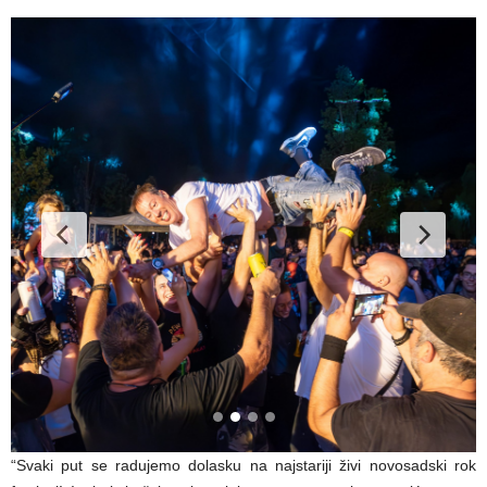
“Svaki put se radujemo dolasku na najstariji živi novosadski rok