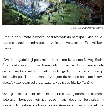
Foto: Aleksandar Milutinović
Prepun park, moto povorka, šest festivalskih nastupa i više od 25
tradicije ukratko sumira subotu veče u novosadskom Železničkom
parku.
„Ovo je događaj koji pokazuje u kom ritmu kuca srce Novog Sada.
Čak i kada znamo da možemo bolje, damo sve što imamo u sebi
da se ovaj Festival, baš ovako, svake godine desi i to je energija
koju naša publika prepoznaje, i verujem da nam se baš zato iznova
vraća“, kaže jedan od organizatora Festivala,
Marko Tančik.
Ove godine na bini smo imali prilike da gledamo i slušamo
veterane, bendove koji iza sebe imaju decenije festivalskih i
koncertnih nastupa i albuma, poput Amajlije i Prljavog inspektora