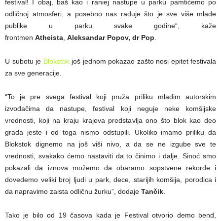
festival! I obaj, baš kao i raniej nastupe u parku pamtićemo po
odličnoj atmosferi, a posebno nas raduje što je sve više mlade
publike u parku svake godine“, kaže
frontmen
Atheista
,
Aleksandar Popov, dr Pop
.
U subotu je
Blokstok
još jednom pokazao zašto nosi epitet festivala
za sve generacije.
“To je pre svega festival koji pruža priliku mladim autorskim
izvođačima da nastupe, festival koji neguje neke komšijske
vrednosti, koji na kraju krajeva predstavlja ono što blok kao deo
grada jeste i od toga nismo odstupili. Ukoliko imamo priliku da
Blokstok dignemo na još viši nivo, a da se ne izgube sve te
vrednosti, svakako ćemo nastaviti da to činimo i dalje. Sinoć smo
pokazali da iznova možemo da obaramo sopstvene rekorde i
dovedemo veliki broj ljudi u park, dece, starijih komšija, porodica i
da napravimo zaista odličnu žurku”, dodaje
Tančik
.
Tako je bilo od 19 časova kada je Festival otvorio demo bend,