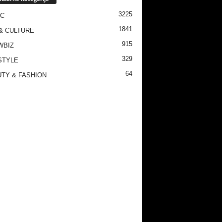
3225
IC
1841
& CULTURE
915
WBIZ
329
STYLE
64
TY & FASHION