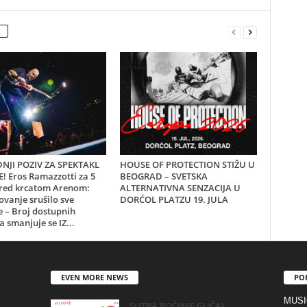
NJI POZIV ZA SPEKTAKL
HOUSE OF PROTECTION STIŽU U
! Eros Ramazzotti za 5
BEOGRAD – SVETSKA
red krcatom Arenom:
ALTERNATIVNA SENZACIJA U
ovanje srušilo sve
DORĆOL PLATZU 19. JULA
 – Broj dostupnih
a smanjuje se IZ...
EVEN MORE NEWS
PO
MUSI
SUTRA POČINJE GUČA!