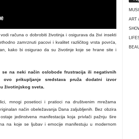
MUS
ART 
SHO
odi računa o dobrobiti životinja i osigurava da živi insekti
LIFE
ethodno zamrznuti pacovi i kvalitet različitog vrsta povrća,
BEAU
an, kako bi osigurao da su životinje koje se hrane site i
e na neki način oslobode frustracija ili negativnih
 ovo prikupljanje sredstava pruža dodatni izvor
u životinjskog sveta.
lici, mnogi posetioci i pratioci na društvenim mrežama
riginalan način obeležavanja Dana zaljubljenih. Bez obzira
taje jedinstvena manifestacija koja privlači pažnju šire
inima na koje se ljubav i emocije manifestuju u modernom