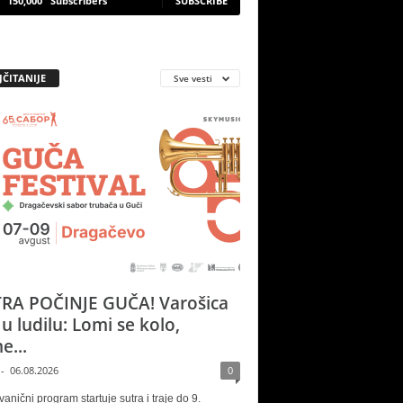
150,000
Subscribers
SUBSCRIBE
JČITANIJE
Sve vesti
RA POČINJE GUČA! Varošica
 u ludilu: Lomi se kolo,
e...
-
06.08.2026
0
vanični program startuje sutra i traje do 9.