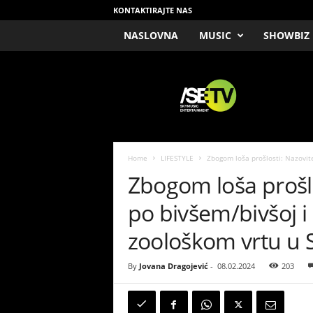
KONTAKTIRAJTE NAS
NASLOVNA
MUSIC
SHOWBIZ
/
S
E
T
V
Home
LIFESTYLE
Zbogom loša prošlosti: Nazovite
Zbogom loša prošl
po bivšem/bivšoj i 
zoološkom vrtu u 
By
Jovana Dragojević
-
08.02.2024
203