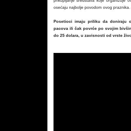
prikupljanje sredstava koje organizuje 
osećaju najbolje povodom ovog praznika.
Posetioci imaju priliku da doniraju
pacova ili čak povrće po svojim bivšim
do 25 dolara, u zavisnosti od vrste život