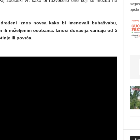
ovaj zoološki vrt kako bi razveselio one koji se možda ne
avgus
opšte 
 određeni iznos novca kako bi imenovali bubašvabu,
 ili neželjenim osobama. Iznosi donacija variraju od 5
inje ili povrća.
Pop