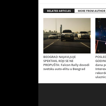
RELATED ARTICLES
MORE FROM AUTHOR
BEOGRAD NAJAVLJUJE
POSLED
SPEKTAKL KOJI SE NE
GODINE
PROPUŠTA: Falcon Rally dovodi
dana p
svetsku auto-elitu u Beograd
Interes
rekorde
ulaznic