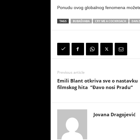
Ponudu ovog globalnog fenomena možete
TAGS
BUBAŠVABA
CRY ME A COCKROACH
DAN Z
Previous article
Emili Blant otkriva sve o nastavku
filmskog hita “Đavo nosi Pradu“
Jovana Dragojević