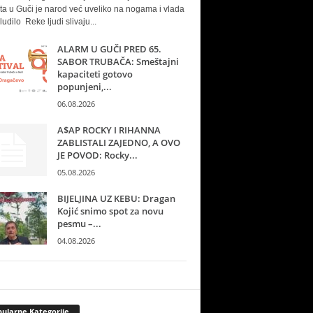
ta u Guči je narod već uveliko na nogama i vlada
ludilo Reke ljudi slivaju...
ALARM U GUČI PRED 65.
SABOR TRUBAČA: Smeštajni
kapaciteti gotovo
popunjeni,...
06.08.2026
A$AP ROCKY I RIHANNA
ZABLISTALI ZAJEDNO, A OVO
JE POVOD: Rocky...
05.08.2026
BIJELJINA UZ KEBU: Dragan
Kojić snimo spot za novu
pesmu –...
04.08.2026
ularne Kategorije