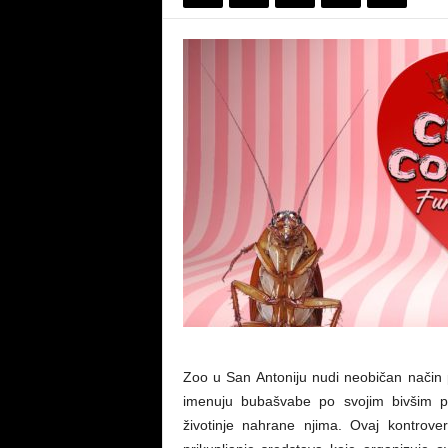
Zoo u San Antoniju nudi neobičan način 
imenuju bubašvabe po svojim bivšim par
životinje nahrane njima. Ovaj kontrov