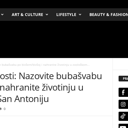
ART & CULTURE
LIFESTYLE
BEAUTY & FASHIO
 bubašvabu po bivšem/bivšoj i nahranite životinju u zoološkom...
osti: Nazovite bubašvabu
PR
nahranite životinju u
San Antoniju
0