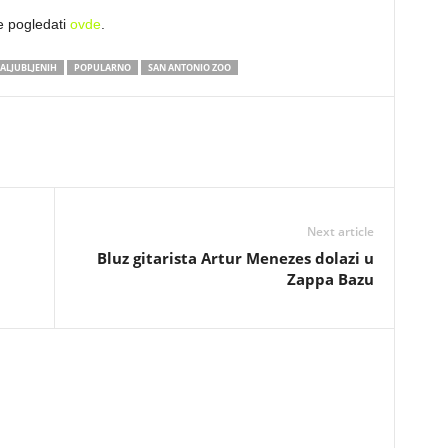
 pogledati
ovde
.
ALJUBLJENIH
POPULARNO
SAN ANTONIO ZOO
Next article
Bluz gitarista Artur Menezes dolazi u
Zappa Bazu