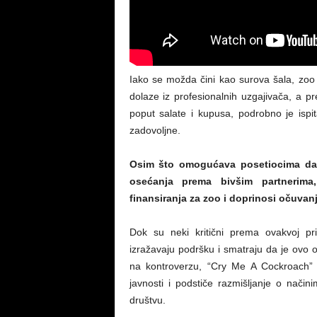
Iako se možda čini kao surova šala, zoo v
dolaze iz profesionalnih uzgajivača, a pr
poput salate i kupusa, podrobno je ispit
zadovoljne.
Osim što omogućava posetiocima da s
osećanja prema bivšim partnerima,
finansiranja za zoo i doprinosi očuvanj
Dok su neki kritični prema ovakvoj pri
izražavaju podršku i smatraju da je ovo o
na kontroverzu, “Cry Me A Cockroach” os
javnosti i podstiče razmišljanje o nač
društvu.