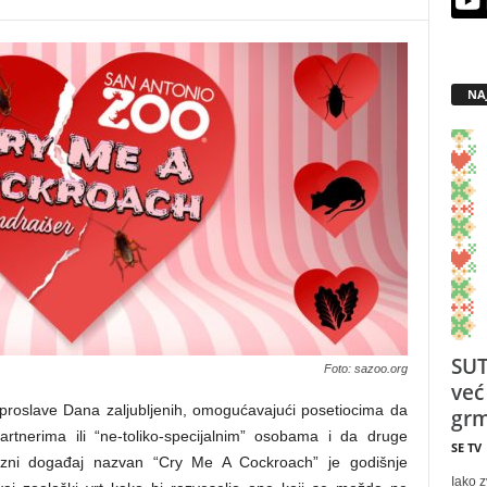
NA
SUT
Foto: sazoo.org
već
proslave Dana zaljubljenih, omogućavajući posetiocima da
grm
tnerima ili “ne-toliko-specijalnim” osobama i da druge
SE TV
erzni događaj nazvan “Cry Me A Cockroach” je godišnje
Iako z