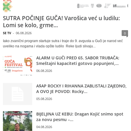
SUTRA POČINJE GUČA! Varošica već u ludilu:
Lomi se kolo, grme...
SE TV
-
06.08.2026
0
Iako zvanični program startuje sutra i traje do 9. avgusta u Guči je narod već
uveliko na nogama i vlada opšte ludilo Reke ljudi slivaju...
ALARM U GUČI PRED 65. SABOR TRUBAČA:
Smeštajni kapaciteti gotovo popunjeni,...
06.08.2026
A$AP ROCKY I RIHANNA ZABLISTALI ZAJEDNO,
A OVO JE POVOD: Rocky...
05.08.2026
BIJELJINA UZ KEBU: Dragan Kojić snimo spot
za novu pesmu –...
04.08.2026