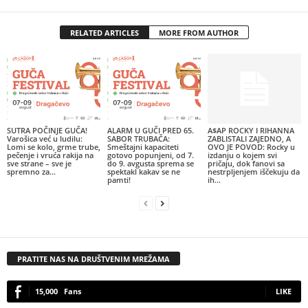
RELATED ARTICLES
MORE FROM AUTHOR
SUTRA POČINJE GUČA!
ALARM U GUČI PRED 65.
A$AP ROCKY I RIHANNA
Varošica već u ludilu:
SABOR TRUBAČA:
ZABLISTALI ZAJEDNO, A
Lomi se kolo, grme trube,
Smeštajni kapaciteti
OVO JE POVOD: Rocky u
pečenje i vruća rakija na
gotovo popunjeni, od 7.
izdanju o kojem svi
sve strane – sve je
do 9. avgusta sprema se
pričaju, dok fanovi sa
spremno za...
spektakl kakav se ne
nestrpljenjem iščekuju da
pamti!
ih...
PRATITE NAS NA DRUŠTVENIM MREŽAMA
15,000
Fans
LIKE