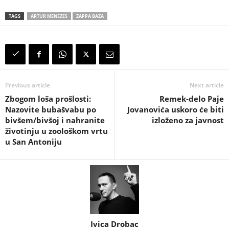
TAGS
ARTUR MENEZES
ZAPPA BAZA
Previous article
Next article
Zbogom loša prošlosti:
Remek-delo Paje
Nazovite bubašvabu po
Jovanovića uskoro će biti
bivšem/bivšoj i nahranite
izloženo za javnost
životinju u zoološkom vrtu
u San Antoniju
Ivica Drobac