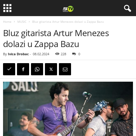
Home
MUSIC
Bluz gitarista Artur Menezes dolazi u Zappa Bazu
Bluz gitarista Artur Menezes
dolazi u Zappa Bazu
By
Ivica Drobac
-
08.02.2024
228
0