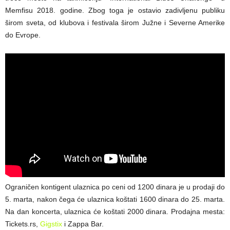
Memfisu 2018. godine. Zbog toga je ostavio zadivljenu publiku
širom sveta, od klubova i festivala širom Južne i Severne Amerike
do Evrope.
Ograničen kontigent ulaznica po ceni od 1200 dinara je u prodaji do
5. marta, nakon čega će ulaznica koštati 1600 dinara do 25. marta.
Na dan koncerta, ulaznica će koštati 2000 dinara. Prodajna mesta:
Tickets.rs,
Gigstix
i Zappa Bar.