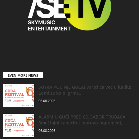
EVEN MORE NEWS
SUTRA POČINJE GUČA! Varošica već u ludilu:
Lomi se kolo, grme...
06.08.2026
ALARM U GUČI PRED 65. SABOR TRUBAČA:
Smeštajni kapaciteti gotovo popunjeni,...
06.08.2026