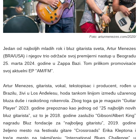
Foto: arturmenezes.com/2020/
Jedan od najboljih mladih rok i bluz gitarista sveta, Artur Menezes
(BRA/USA) i njegov trio održaće svoj premijerni nastup u Beogradu
25. marta 2024. godine u Zappa Bazi. Tom prilikom promovisaće
svoj aktuelni EP “AM/FM”.
Artur Menezes, gitarista, vokal, tekstopisac i producent, rođen u
Brazilu, živi u Los Anđelesu, hoda tankom linijom između užarenog
bluza duše i raskošnog rokenrola. Zbog toga ga je magazin “Guitar
Player” 2023. godine prepoznao kao jednog od “25 najboljih novih
bluz gitarista”, uz to je 2018. godine zaslužio “Gibson/Albert King”
nagradu Bluz fondacije za “najboljeg gitaristu”, 2019. godine
željeno mesto na festivalu gitare “Crossroads” Erika Kleptona i
treće mesto na takmičenju “International Blues Challenge” u