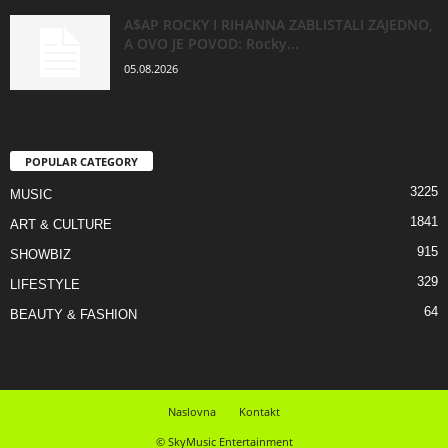
A$AP ROCKY I RIHANNA ZABLISTALI ZAJEDNO,
A OVO JE POVOD: Rocky...
05.08.2026
POPULAR CATEGORY
3225
MUSIC
1841
ART & CULTURE
915
SHOWBIZ
329
LIFESTYLE
64
BEAUTY & FASHION
Naslovna
Kontakt
© SkyMusic Entertainment