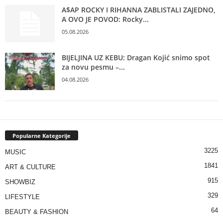
A$AP ROCKY I RIHANNA ZABLISTALI ZAJEDNO,
A OVO JE POVOD: Rocky...
05.08.2026
BIJELJINA UZ KEBU: Dragan Kojić snimo spot
za novu pesmu –...
04.08.2026
Popularne Kategorije
3225
MUSIC
1841
ART & CULTURE
915
SHOWBIZ
329
LIFESTYLE
64
BEAUTY & FASHION