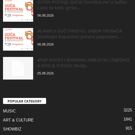
SUTRA POČINJE GUČA! Varošica već u ludilu:
Lomi se kolo, grme...
06.08.2026
ALARM U GUČI PRED 65. SABOR TRUBAČA:
Smeštajni kapaciteti gotovo popunjeni,...
06.08.2026
A$AP ROCKY I RIHANNA ZABLISTALI ZAJEDNO,
A OVO JE POVOD: Rocky...
05.08.2026
POPULAR CATEGORY
3225
MUSIC
1841
ART & CULTURE
915
SHOWBIZ