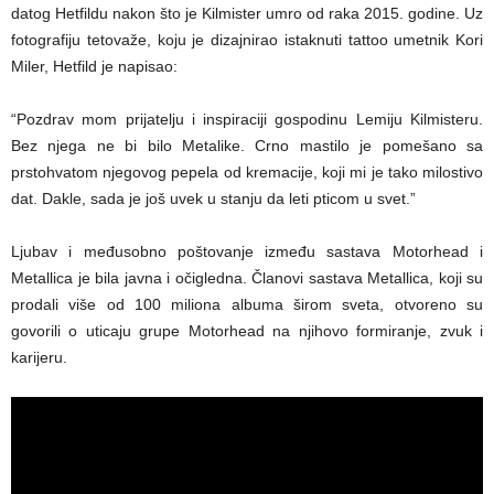
datog Hetfildu nakon što je Kilmister umro od raka 2015. godine. Uz
fotografiju tetovaže, koju je dizajnirao istaknuti tattoo umetnik Kori
Miler, Hetfild je napisao:
“Pozdrav mom prijatelju i inspiraciji gospodinu Lemiju Kilmisteru.
Bez njega ne bi bilo Metalike. Crno mastilo je pomešano sa
prstohvatom njegovog pepela od kremacije, koji mi je tako milostivo
dat. Dakle, sada je još uvek u stanju da leti pticom u svet.”
Ljubav i međusobno poštovanje između sastava Motorhead i
Metallica je bila javna i očigledna. Članovi sastava Metallica, koji su
prodali više od 100 miliona albuma širom sveta, otvoreno su
govorili o uticaju grupe Motorhead na njihovo formiranje, zvuk i
karijeru.