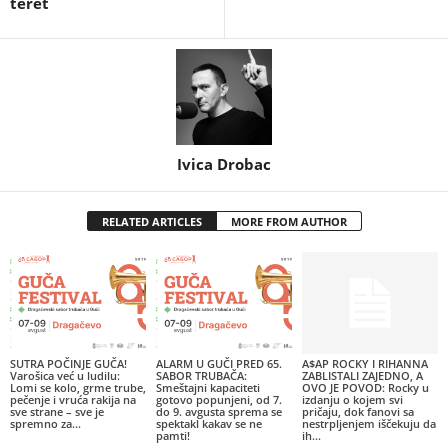
teret
Ivica Drobac
RELATED ARTICLES
MORE FROM AUTHOR
SUTRA POČINJE GUČA!
ALARM U GUČI PRED 65.
A$AP ROCKY I RIHANNA
Varošica već u ludilu:
SABOR TRUBAČA:
ZABLISTALI ZAJEDNO, A
Lomi se kolo, grme trube,
Smeštajni kapaciteti
OVO JE POVOD: Rocky u
pečenje i vruća rakija na
gotovo popunjeni, od 7.
izdanju o kojem svi
sve strane – sve je
do 9. avgusta sprema se
pričaju, dok fanovi sa
spremno za...
spektakl kakav se ne
nestrpljenjem iščekuju da
pamti!
ih...