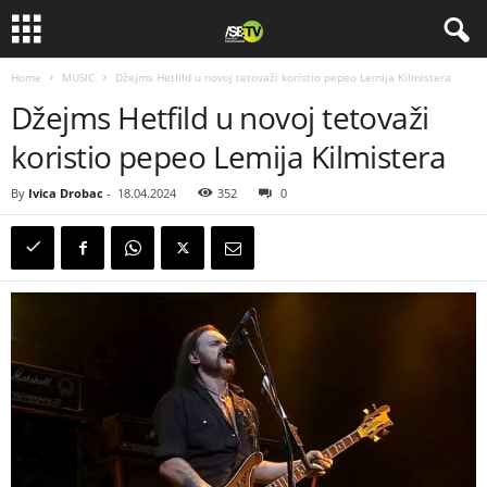
Home
MUSIC
Džejms Hetfild u novoj tetovaži koristio pepeo Lemija Kilmistera
Džejms Hetfild u novoj tetovaži
koristio pepeo Lemija Kilmistera
By
Ivica Drobac
-
18.04.2024
352
0