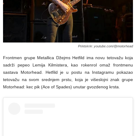
Printskrin: youtube.com/@motorhead
Frontmen grupe Metallica Džejms Hetfild ima novu tetovažu koja
sadrži pepeo Lemija Kilmistera, kao rokenrol omaž frontmenu
sastava Motorhead. Hetfild je u postu na Instagramu pokazao
tetovažu na svom srednjem prstu, koja je višeslojni znak grupe
Motorhead: kec pik (Ace of Spades) unutar gvozdenog krsta.