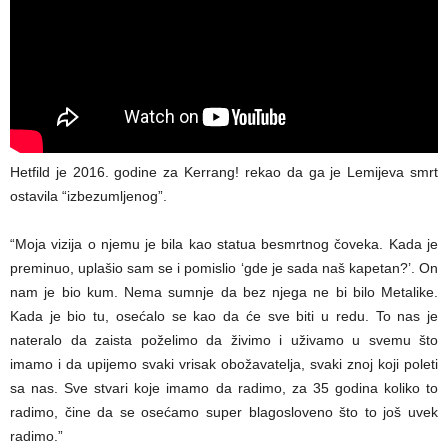
Hetfild je 2016. godine za Kerrang! rekao da ga je Lemijeva smrt
ostavila “izbezumljenog”.
“Moja vizija o njemu je bila kao statua besmrtnog čoveka. Kada je
preminuo, uplašio sam se i pomislio ‘gde je sada naš kapetan?’. On
nam je bio kum. Nema sumnje da bez njega ne bi bilo Metalike.
Kada je bio tu, osećalo se kao da će sve biti u redu. To nas je
nateralo da zaista poželimo da živimo i uživamo u svemu što
imamo i da upijemo svaki vrisak obožavatelja, svaki znoj koji poleti
sa nas. Sve stvari koje imamo da radimo, za 35 godina koliko to
radimo, čine da se osećamo super blagosloveno što to još uvek
radimo.”