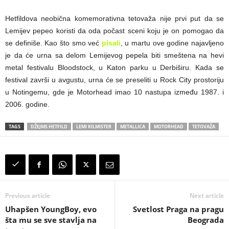
Hetfildova neobična komemorativna tetovaža nije prvi put da se
Lemijev pepeo koristi da oda počast sceni koju je on pomogao da
se definiše. Kao što smo već
pisali
, u martu ove godine najavljeno
je da će urna sa delom Lemijevog pepela biti smeštena na hevi
metal festivalu Bloodstock, u Katon parku u Derbiširu. Kada se
festival završi u avgustu, urna će se preseliti u Rock City prostoriju
u Notingemu, gde je Motorhead imao 10 nastupa između 1987. i
2006. godine.
TAGS
DŽEJMS HETFILD
LEMI KILMISTER
METALLICA
MOTORHEAD
TETOVAŽA
Previous article
Next article
Uhapšen YoungBoy, evo
Svetlost Praga na pragu
šta mu se sve stavlja na
Beograda