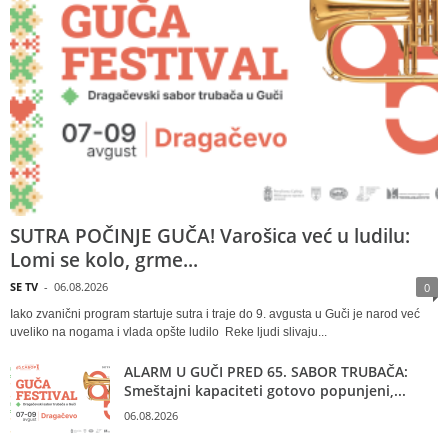
SUTRA POČINJE GUČA! Varošica već u ludilu:
Lomi se kolo, grme...
SE TV
-
06.08.2026
0
Iako zvanični program startuje sutra i traje do 9. avgusta u Guči je narod već
uveliko na nogama i vlada opšte ludilo Reke ljudi slivaju...
ALARM U GUČI PRED 65. SABOR TRUBAČA:
Smeštajni kapaciteti gotovo popunjeni,...
06.08.2026