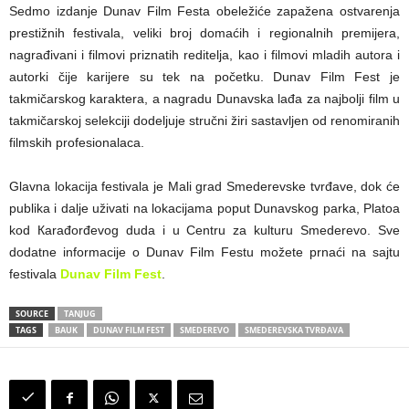
Sedmo izdanje Dunav Film Festa obeležiće zapažena ostvarenja
prestižnih festivala, veliki broj domaćih i regionalnih premijera,
nagrađivani i filmovi priznatih reditelja, kao i filmovi mladih autora i
autorki čije karijere su tek na početku. Dunav Film Fest je
takmičarskog karaktera, a nagradu Dunavska lađa za najbolji film u
takmičarskoj selekciji dodeljuje stručni žiri sastavljen od renomiranih
filmskih profesionalaca.
Glavna lokacija festivala je Mali grad Smederevske tvrđave, dok će
publika i dalje uživati na lokacijama poput Dunavskog parka, Platoa
kod Кarađorđevog duda i u Centru za kulturu Smederevo. Sve
dodatne informacije o Dunav Film Festu možete prnaći na sajtu
festivala
Dunav Film Fest
.
SOURCE
TANJUG
TAGS
BAUK
DUNAV FILM FEST
SMEDEREVO
SMEDEREVSKA TVRĐAVA