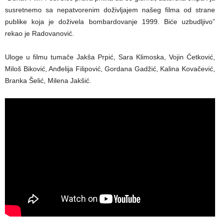
susretnemo sa nepatvorenim doživljajem našeg filma od strane
publike koja je doživela bombardovanje 1999. Biće uzbudljivo”
rekao je Radovanović.
Uloge u filmu tumače Jakša Prpić, Sara Klimoska, Vojin Ćetković,
Miloš Biković, Anđelija Filipović, Gordana Gadžić, Kalina Kovačević,
Branka Šelić, Milena Jakšić.