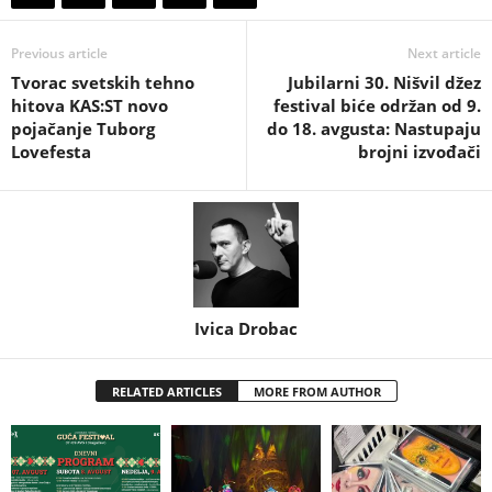
Previous article
Next article
Tvorac svetskih tehno
Jubilarni 30. Nišvil džez
hitova KAS:ST novo
festival biće održan od 9.
pojačanje Tuborg
do 18. avgusta: Nastupaju
Lovefesta
brojni izvođači
Ivica Drobac
RELATED ARTICLES
MORE FROM AUTHOR