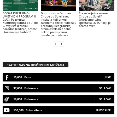
BOGAT KULTURNO-
Dobrodošli u čaroban
Šta se krije iza zavese
UMETNIČKI PROGRAM U
Cirque du Soleil svet
Cirque du Soleil?
GUČI: Pozornica
insekata koji prkosi
Otkrivamo tajne
Kulturnog centra od 7. do
zakonima fizike! Publika u
spektakla ,,OVO” koji je
9. avgusta u znaku
prepunoj Beogradskoj
očarao svet!
narodne tradicije, pesme
arena ostala bez daha
i takmičenja trubača!
nakon premijernog
izvođenja predstave...
PRATITE NAS NA DRUŠTVENIM MREŽAMA
15,000
Fans
LIKE
37,000
Followers
FOLLOW
19,000
Followers
FOLLOW
150,000
Subscribers
SUBSCRIBE