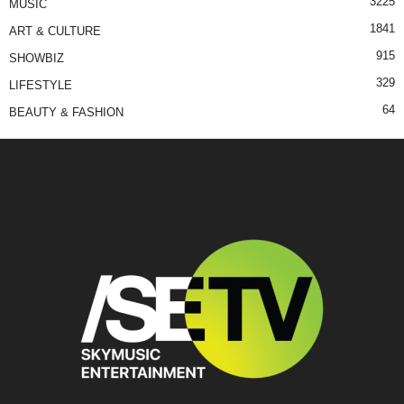
3225
MUSIC
1841
ART & CULTURE
915
SHOWBIZ
329
LIFESTYLE
64
BEAUTY & FASHION