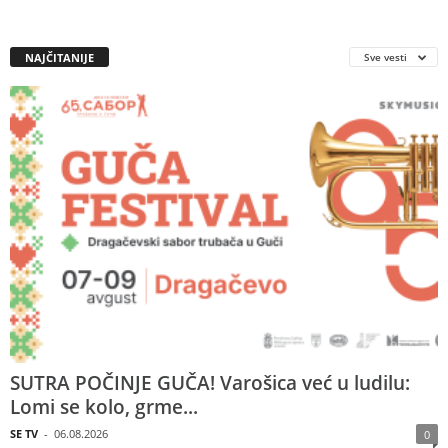
NAJČITANIJE
Sve vesti
SUTRA POČINJE GUČA! Varošica već u ludilu:
Lomi se kolo, grme...
SE TV
-
06.08.2026
0