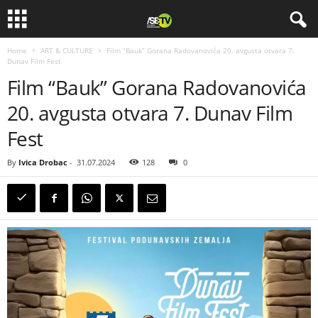
Home
ART & CULTURE
Film “Bauk” Gorana Radovanovića 20. avgusta otvara 7.
Dunav Film Fest
Film “Bauk” Gorana Radovanovića
20. avgusta otvara 7. Dunav Film
Fest
By
Ivica Drobac
-
31.07.2024
128
0