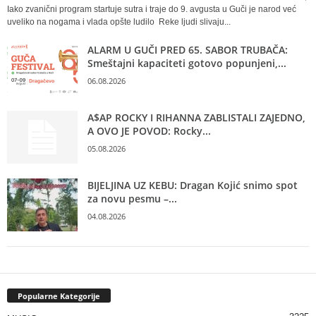
Iako zvanični program startuje sutra i traje do 9. avgusta u Guči je narod već
uveliko na nogama i vlada opšte ludilo Reke ljudi slivaju...
ALARM U GUČI PRED 65. SABOR TRUBAČA:
Smeštajni kapaciteti gotovo popunjeni,...
06.08.2026
A$AP ROCKY I RIHANNA ZABLISTALI ZAJEDNO,
A OVO JE POVOD: Rocky...
05.08.2026
BIJELJINA UZ KEBU: Dragan Kojić snimo spot
za novu pesmu –...
04.08.2026
Popularne Kategorije