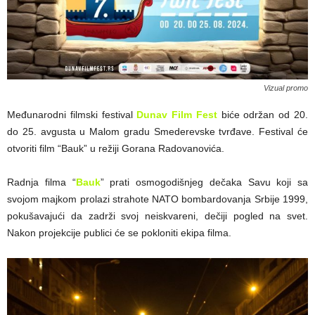
Vizual promo
Međunarodni filmski festival
Dunav Film Fest
biće održan od 20.
do 25. avgusta u Malom gradu Smederevske tvrđave. Festival će
otvoriti film “Bauk” u režiji Gorana Radovanovića.
Radnja filma “
Bauk
” prati osmogodišnjeg dečaka Savu koji sa
svojom majkom prolazi strahote NATO bombardovanja Srbije 1999,
pokušavajući da zadrži svoj neiskvareni, dečiji pogled na svet.
Nakon projekcije publici će se pokloniti ekipa filma.