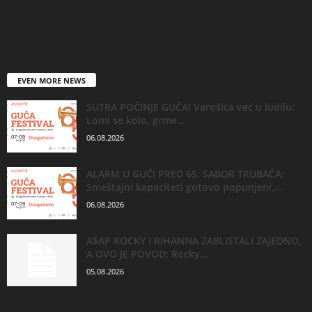
EVEN MORE NEWS
SUTRA POČINJE GUČA! Varošica već u ludilu:
Lomi se kolo, grme...
06.08.2026
ALARM U GUČI PRED 65. SABOR TRUBAČA:
Smeštajni kapaciteti gotovo popunjeni,...
06.08.2026
A$AP ROCKY I RIHANNA ZABLISTALI ZAJEDNO,
A OVO JE POVOD: Rocky...
05.08.2026