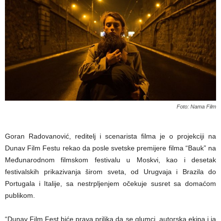
Foto: Nama Film
Goran Radovanović, reditelj i scenarista filma je o projekciji na
Dunav Film Festu rekao da posle svetske premijere filma “Bauk” na
Međunarodnom filmskom festivalu u Moskvi, kao i desetak
festivalskih prikazivanja širom sveta, od Urugvaja i Brazila do
Portugala i Italije, sa nestrpljenjem očekuje susret sa domaćom
publikom.
“Dunav Film Fest biće prava prilika da se glumci, autorska ekipa i ja