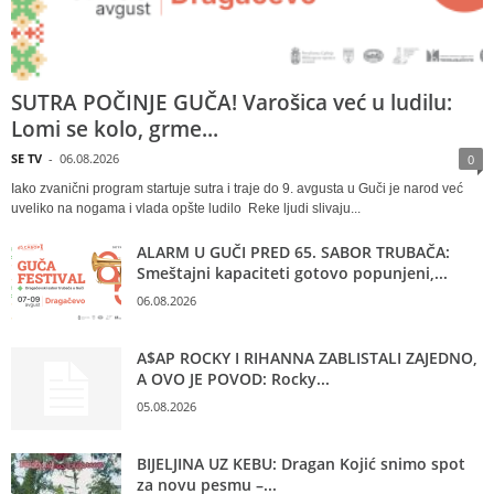
SUTRA POČINJE GUČA! Varošica već u ludilu:
Lomi se kolo, grme...
SE TV
-
06.08.2026
0
Iako zvanični program startuje sutra i traje do 9. avgusta u Guči je narod već
uveliko na nogama i vlada opšte ludilo Reke ljudi slivaju...
ALARM U GUČI PRED 65. SABOR TRUBAČA:
Smeštajni kapaciteti gotovo popunjeni,...
06.08.2026
A$AP ROCKY I RIHANNA ZABLISTALI ZAJEDNO,
A OVO JE POVOD: Rocky...
05.08.2026
BIJELJINA UZ KEBU: Dragan Kojić snimo spot
za novu pesmu –...