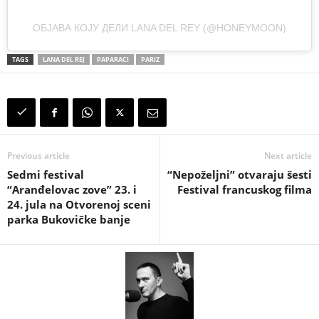
ОБЈАВА КОЈУ ДЕЛИ LANA DEL REY (@HONEYMOON)
TAGS
LANA DEL REJ
PAPARACI
PARIZ
Previous article
Next article
Sedmi festival
“Nepoželjni” otvaraju šesti
“Aranđelovac zove” 23. i
Festival francuskog filma
24. jula na Otvorenoj sceni
parka Bukovičke banje