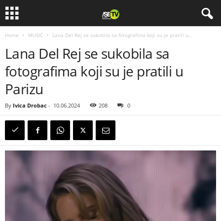
Home
MUSIC
Lana Del Rej se sukobila sa fotografima koji su je pratili u...
Lana Del Rej se sukobila sa
fotografima koji su je pratili u
Parizu
By
Ivica Drobac
-
10.06.2024
208
0