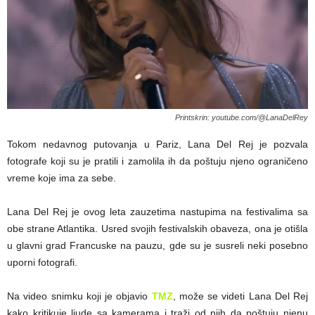
Printskrin: youtube.com/@LanaDelRey
Tokom nedavnog putovanja u Pariz, Lana Del Rej je pozvala
fotografe koji su je pratili i zamolila ih da poštuju njeno ograničeno
vreme koje ima za sebe.
Lana Del Rej je ovog leta zauzetima nastupima na festivalima sa
obe strane Atlantika. Usred svojih festivalskih obaveza, ona je otišla
u glavni grad Francuske na pauzu, gde su je susreli neki posebno
uporni fotografi.
Na video snimku koji je objavio
TMZ
, može se videti Lana Del Rej
kako kritikuje ljude sa kamerama i traži od njih da poštuju njenu