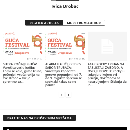
Ivica Drobac
RELATED ARTICLES
MORE FROM AUTHOR
SUTRA POČINJE GUČA!
ALARM U GUČI PRED 65.
A$AP ROCKY I RIHANNA
Varošica već u ludilu:
SABOR TRUBAČA:
ZABLISTALI ZAJEDNO, A
Lomi se kolo, grme trube,
Smeštajni kapaciteti
OVO JE POVOD: Rocky u
pečenje i vruća rakija na
gotovo popunjeni, od 7.
izdanju o kojem svi
sve strane – sve je
do 9. avgusta sprema se
pričaju, dok fanovi sa
spremno za...
spektakl kakav se ne
nestrpljenjem iščekuju da
pamti!
ih...
PRATITE NAS NA DRUŠTVENIM MREŽAMA