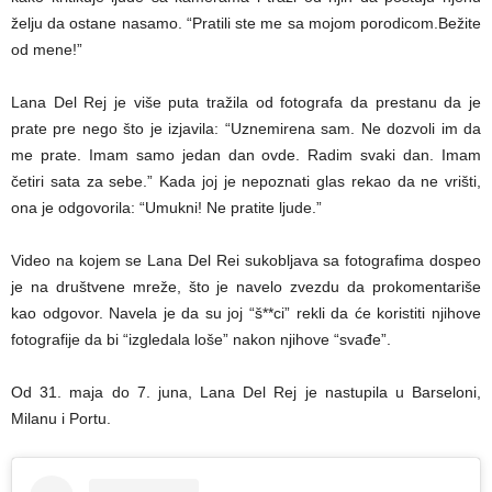
želju da ostane nasamo. “Pratili ste me sa mojom porodicom.Bežite
od mene!”
Lana Del Rej je više puta tražila od fotografa da prestanu da je
prate pre nego što je izjavila: “Uznemirena sam. Ne dozvoli im da
me prate. Imam samo jedan dan ovde. Radim svaki dan. Imam
četiri sata za sebe.” Kada joj je nepoznati glas rekao da ne vrišti,
ona je odgovorila: “Umukni! Ne pratite ljude.”
Video na kojem se Lana Del Rei sukobljava sa fotografima dospeo
je na društvene mreže, što je navelo zvezdu da prokomentariše
kao odgovor. Navela je da su joj “š**ci” rekli da će koristiti njihove
fotografije da bi “izgledala loše” nakon njihove “svađe”.
Od 31. maja do 7. juna, Lana Del Rej je nastupila u Barseloni,
Milanu i Portu.