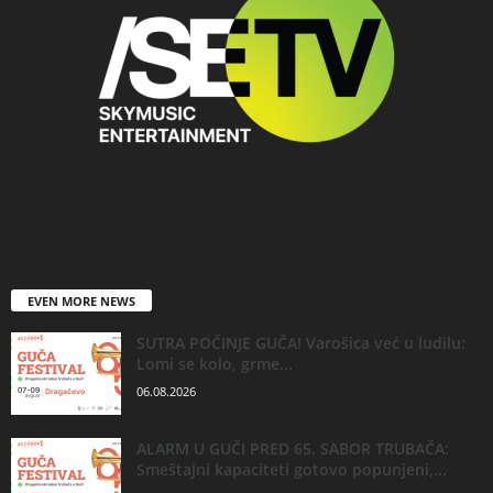
EVEN MORE NEWS
SUTRA POČINJE GUČA! Varošica već u ludilu:
Lomi se kolo, grme...
06.08.2026
ALARM U GUČI PRED 65. SABOR TRUBAČA:
Smeštajni kapaciteti gotovo popunjeni,...