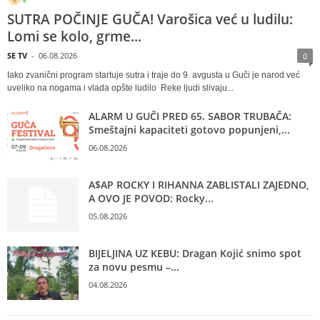
SUTRA POČINJE GUČA! Varošica već u ludilu:
Lomi se kolo, grme...
SE TV
-
06.08.2026
0
Iako zvanični program startuje sutra i traje do 9. avgusta u Guči je narod već
uveliko na nogama i vlada opšte ludilo Reke ljudi slivaju...
ALARM U GUČI PRED 65. SABOR TRUBAČA:
Smeštajni kapaciteti gotovo popunjeni,...
06.08.2026
A$AP ROCKY I RIHANNA ZABLISTALI ZAJEDNO,
A OVO JE POVOD: Rocky...
05.08.2026
BIJELJINA UZ KEBU: Dragan Kojić snimo spot
za novu pesmu –...
04.08.2026