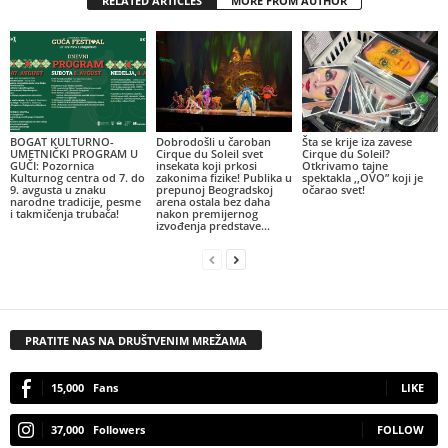
RELATED ARTICLES
MORE FROM AUTHOR
BOGAT KULTURNO-
Dobrodošli u čaroban
Šta se krije iza zavese
UMETNIČKI PROGRAM U
Cirque du Soleil svet
Cirque du Soleil?
GUČI: Pozornica
insekata koji prkosi
Otkrivamo tajne
Kulturnog centra od 7. do
zakonima fizike! Publika u
spektakla ,,OVO” koji je
9. avgusta u znaku
prepunoj Beogradskoj
očarao svet!
narodne tradicije, pesme
arena ostala bez daha
i takmičenja trubača!
nakon premijernog
izvođenja predstave...
PRATITE NAS NA DRUŠTVENIM MREŽAMA
15,000
Fans
LIKE
37,000
Followers
FOLLOW