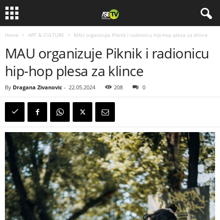
Home
ART & CULTURE
MAU organizuje Piknik i radionicu hip-hop plesa za klince
MAU organizuje Piknik i radionicu
hip-hop plesa za klince
By
Dragana Zivanovic
-
22.05.2024
208
0