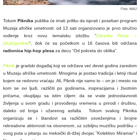
Foto: MAU
Tokom
Piknika
publika će imati priliku da isprati i poseban program
Muzeja afričke umetnosti: od 13 sati organizovano je prvo stručno
vođenje kroz novu tematsku izložbu ”
Zdravko Pečar –
(Auto)portreti
“, dok će sa početkom u 16 časova biti održana
radionica hip-hop plesa
za decu “Od pokreta do oblika”.
Piknik
je gradski događaj koji se održava već devet godina zaredom
u Muzeju afričke umetnosti. Mnogima je postao tradicija i letnji ritual
kojem se redovno vraćaju. Ali, Piknik nije samo to – on je i mesto na
kom se svi ljudi, različiti po godinama, inspiracijama i životnim
pričama, okupljaju sa istim ciljem: da se vrate jednostavnosti
življenja u svom gradu i provođenju vremena u prirodi i društvu,
daleko od briga i užarenog asfalta. Tokom svakog Piknika
organizuju se i štandovi sa različitim osveženjima i brojne
rekreativne aktivnosti na otvorenom, uz ozbiljnu muzičku podršku –
ovog puta u pitanju su meksički di-džej dvojac ”Kolektivo Miramar“ i