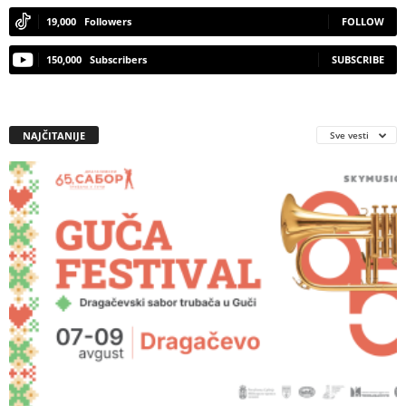
19,000
Followers
FOLLOW
150,000
Subscribers
SUBSCRIBE
NAJČITANIJE
Sve vesti