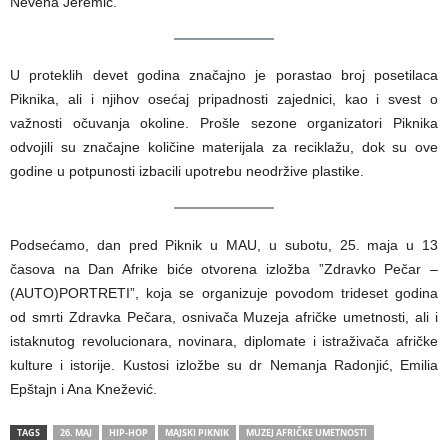
Nevena Jeremić.
U proteklih devet godina značajno je porastao broj posetilaca
Piknika, ali i njihov osećaj pripadnosti zajednici, kao i svest o
važnosti očuvanja okoline. Prošle sezone organizatori Piknika
odvojili su značajne količine materijala za reciklažu, dok su ove
godine u potpunosti izbacili upotrebu neodržive plastike.
Podsećamo, dan pred Piknik u MAU, u subotu, 25. maja u 13
časova na Dan Afrike biće otvorena izložba ”Zdravko Pečar –
(AUTO)PORTRETI”, koja se organizuje povodom trideset godina
od smrti Zdravka Pečara, osnivača Muzeja afričke umetnosti, ali i
istaknutog revolucionara, novinara, diplomate i istraživača afričke
kulture i istorije. Kustosi izložbe su dr Nemanja Radonjić, Emilia
Epštajn i Ana Knežević.
TAGS
26. MAJ
HIP-HOP
MAJSKI PIKNIK
MUZEJ AFRIČKE UMETNOSTI