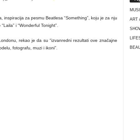
MUS
 inspiracija za pesmu Beatlesa “Something”, koju je za nju
ART 
Laila” i “Wonderful Tonight”.
SHO
LIFE
Londonu, rekao je da su “izvanredni rezultati ove značajne
BEAU
elu, fotografu, muzi i ikoni”.