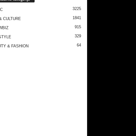
3225
IC
1841
& CULTURE
915
WBIZ
329
STYLE
64
TY & FASHION