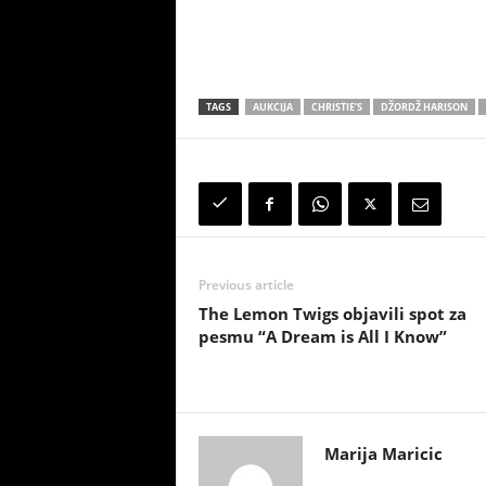
TAGS
AUKCIJA
CHRISTIE’S
DŽORDŽ HARISON
Previous article
The Lemon Twigs objavili spot za
pesmu “A Dream is All I Know”
Marija Maricic