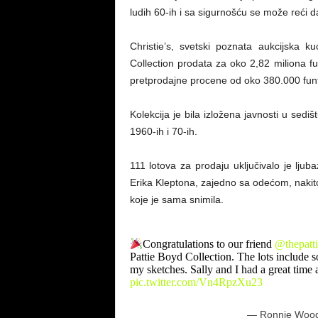
ludih 60-ih i sa sigurnošću se može reći d
Christie’s, svetski poznata aukcijska k
Collection prodata za oko 2,82 miliona fu
pretprodajne procene od oko 380.000 funt
Kolekcija je bila izložena javnosti u sediš
1960-ih i 70-ih.
111 lotova za prodaju uključivalo je lj
Erika Kleptona, zajedno sa odećom, nakito
koje je sama snimila.
Congratulations to our friend
@thepatt
Pattie Boyd Collection. The lots include
my sketches. Sally and I had a great time a
pic.twitter.com/Vn4RpzXu23
— Ronnie Woo