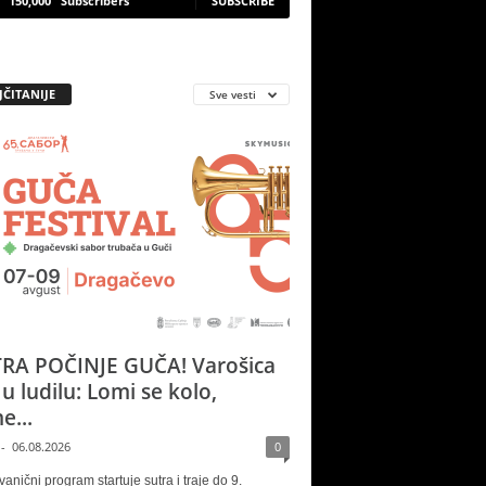
150,000
Subscribers
SUBSCRIBE
JČITANIJE
Sve vesti
RA POČINJE GUČA! Varošica
 u ludilu: Lomi se kolo,
e...
-
06.08.2026
0
vanični program startuje sutra i traje do 9.