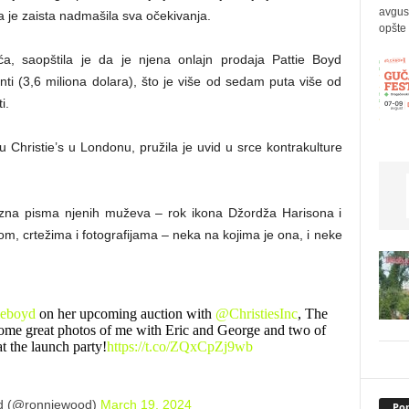
avgus
a je zaista nadmašila sva očekivanja.
opšte 
uća, saopštila je da je njena onlajn prodaja Pattie Boyd
nti (3,6 miliona dolara), što je više od sedam puta više od
i.
tu Christie’s u Londonu, pružila je uvid u srce kontrakulture
ubazna pisma njenih muževa – rok ikona Džordža Harisona i
m, crtežima i fotografijama – neka na kojima je ona, i neke
ieboyd
on her upcoming auction with
@ChristiesInc
, The
 some great photos of me with Eric and George and two of
t the launch party!
https://t.co/ZQxCpZj9wb
d (@ronniewood)
March 19, 2024
Pop