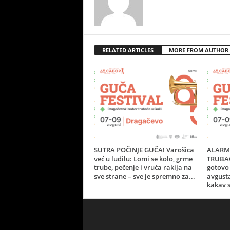
RELATED ARTICLES
MORE FROM AUTHOR
SUTRA POČINJE GUČA! Varošica
ALARM 
već u ludilu: Lomi se kolo, grme
TRUBAČ
trube, pečenje i vruća rakija na
gotovo 
sve strane – sve je spremno za...
avgust
kakav s