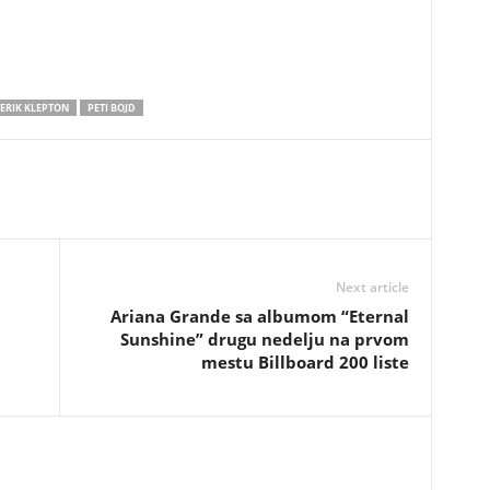
ERIK KLEPTON
PETI BOJD
Next article
Ariana Grande sa albumom “Eternal
Sunshine” drugu nedelju na prvom
mestu Billboard 200 liste