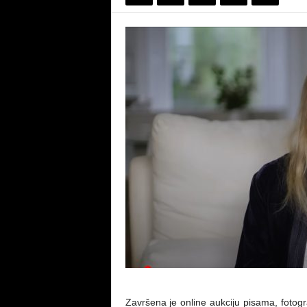
Završena je online aukciju pisama, fotogra