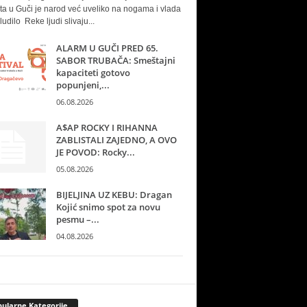
ta u Guči je narod već uveliko na nogama i vlada
ludilo Reke ljudi slivaju...
ALARM U GUČI PRED 65.
SABOR TRUBAČA: Smeštajni
kapaciteti gotovo
popunjeni,...
06.08.2026
A$AP ROCKY I RIHANNA
ZABLISTALI ZAJEDNO, A OVO
JE POVOD: Rocky...
05.08.2026
BIJELJINA UZ KEBU: Dragan
Kojić snimo spot za novu
pesmu –...
04.08.2026
ularne Kategorije