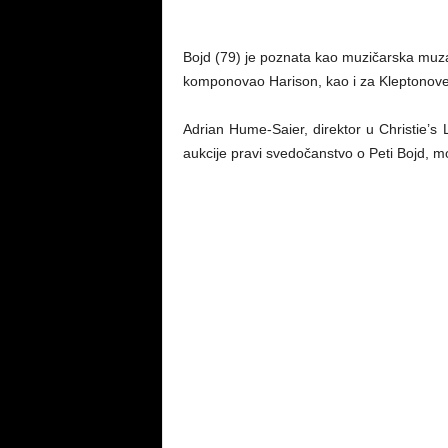
Bojd (79) je poznata kao muzičarska muza,
komponovao Harison, kao i za Kleptonove “
Adrian Hume-Saier, direktor u Christie’s 
aukcije pravi svedočanstvo o Peti Bojd, mod