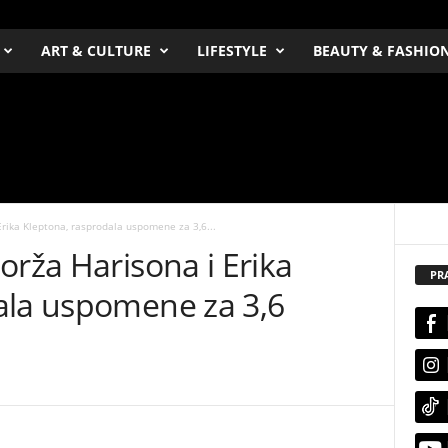
ART & CULTURE
LIFESTYLE
BEAUTY & FASHIO
Erika Kleptona, rasprodala uspomene za 3,6...
orža Harisona i Erika
PR
ala uspomene za 3,6