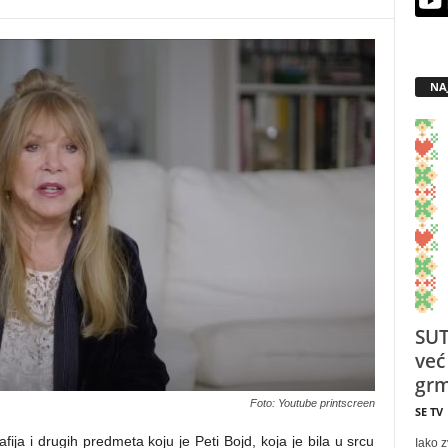
NA
SUT
već
grm
Foto: Youtube printscreen
SE TV
fija i drugih predmeta koju je Peti Bojd, koja je bila u srcu
Iako z