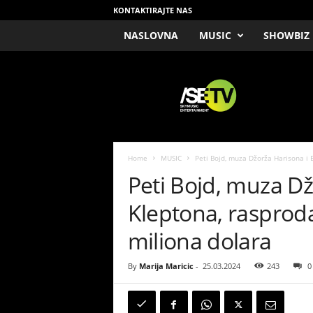
KONTAKTIRAJTE NAS
NASLOVNA
MUSIC
SHOWBIZ
/
S
E
T
V
Home
MUSIC
Peti Bojd, muza Džorža Harisona i 
Peti Bojd, muza Dž
Kleptona, rasprod
miliona dolara
By
Marija Maricic
-
25.03.2024
243
0