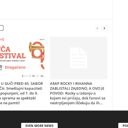
U GUČI PRED 65. SABOR
A$AP ROCKY I RIHANNA
A: Smeštajni kapaciteti
ZABLISTALI ZAJEDNO, A OVO JE
popunjeni, od 7. do 9.
POVOD: Rocky u izdanju o
a sprema se spektakl
kojem svi pričaju, dok fanovi sa
e ne pamti!
nestrpljenjem iščekuju da ih...
EVEN MORE NEWS
PO