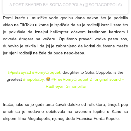
A POST SHARED BY SOFIA COPPOLA (@SOFIACOPPOLA)
Romi kreće u muzičke vode godinu dana nakon što je podelila
video na TikToku u kome je ispričala da su je roditelji kaznili zato što
je pokušala da iznajmi helikopter očevom kreditnom karticom i
odvede drugara na večeru. Opušteno praveći vodka pasta sos,
duhovito je otkrila i da joj je zabranjeno da koristi društvene mreže
jer njeni roditelji ne žele da bude nepo-beba.
@justsayrad
#RomyCroquet
, daughter to Sofia Coppola, is the
greatest
#nepobaby
.
#FreeRomyCroquet
♬ original sound –
Radheyan Simonpillai
Inače, iako su je godinama čuvali daleko od reflektora, tinejdž pop
umetnica je nedavno debitovala na crvenom tepihu u Kanu sa
ekipom filma Megalopolis, njenog dede Fransisa Forda Kopole.