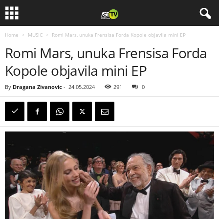
Home
MUSIC
Romi Mars, unuka Frensisa Forda Kopole objavila mini EP
Romi Mars, unuka Frensisa Forda
Kopole objavila mini EP
By
Dragana Zivanovic
-
24.05.2024
291
0