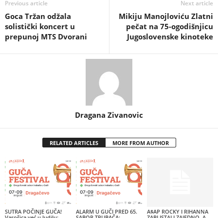
Previous article
Next article
Goca Tržan odžala
Mikiju Manojloviću Zlatni
solistički koncert u
pečat na 75-ogodišnjicu
prepunoj MTS Dvorani
Jugoslovenske kinoteke
Dragana Zivanovic
RELATED ARTICLES
MORE FROM AUTHOR
SUTRA POČINJE GUČA!
ALARM U GUČI PRED 65.
A$AP ROCKY I RIHANNA
Varošica već u ludilu:
SABOR TRUBAČA:
ZABLISTALI ZAJEDNO, A