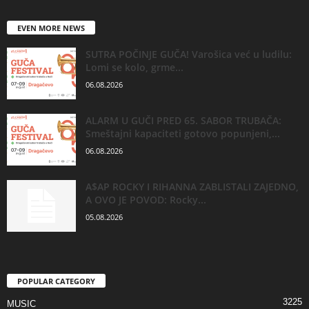
EVEN MORE NEWS
SUTRA POČINJE GUČA! Varošica već u ludilu:
Lomi se kolo, grme...
06.08.2026
ALARM U GUČI PRED 65. SABOR TRUBAČA:
Smeštajni kapaciteti gotovo popunjeni,...
06.08.2026
A$AP ROCKY I RIHANNA ZABLISTALI ZAJEDNO,
A OVO JE POVOD: Rocky...
05.08.2026
POPULAR CATEGORY
3225
MUSIC