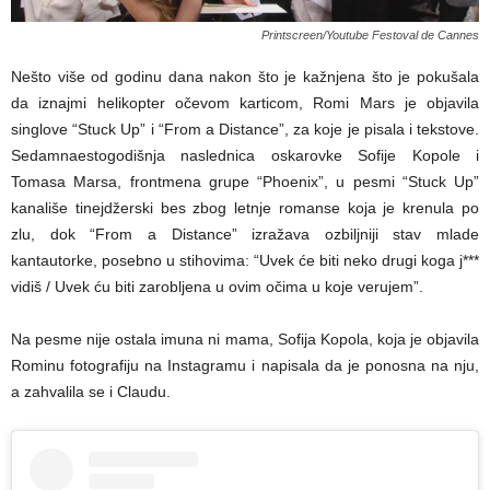
Printscreen/Youtube Festoval de Cannes
Nešto više od godinu dana nakon što je kažnjena što je pokušala
da iznajmi helikopter očevom karticom, Romi Mars je objavila
singlove “Stuck Up” i “From a Distance”, za koje je pisala i tekstove.
Sedamnaestogodišnja naslednica oskarovke Sofije Kopole i
Tomasa Marsa, frontmena grupe “Phoenix”, u pesmi “Stuck Up”
kanališe tinejdžerski bes zbog letnje romanse koja je krenula po
zlu, dok “From a Distance” izražava ozbiljniji stav mlade
kantautorke, posebno u stihovima: “Uvek će biti neko drugi koga j***
vidiš / Uvek ću biti zarobljena u ovim očima u koje verujem”.
Na pesme nije ostala imuna ni mama, Sofija Kopola, koja je objavila
Rominu fotografiju na Instagramu i napisala da je ponosna na nju,
a zahvalila se i Claudu.