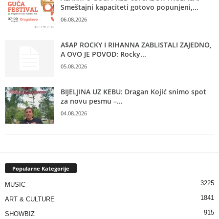
Smeštajni kapaciteti gotovo popunjeni,...
06.08.2026
A$AP ROCKY I RIHANNA ZABLISTALI ZAJEDNO,
A OVO JE POVOD: Rocky...
05.08.2026
BIJELJINA UZ KEBU: Dragan Kojić snimo spot
za novu pesmu –...
04.08.2026
Popularne Kategorije
3225
MUSIC
1841
ART & CULTURE
915
SHOWBIZ