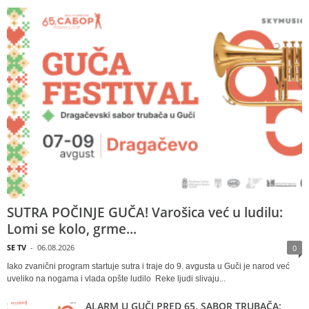
SUTRA POČINJE GUČA! Varošica već u ludilu:
Lomi se kolo, grme...
SE TV
-
06.08.2026
0
Iako zvanični program startuje sutra i traje do 9. avgusta u Guči je narod već
uveliko na nogama i vlada opšte ludilo Reke ljudi slivaju...
ALARM U GUČI PRED 65. SABOR TRUBAČA: