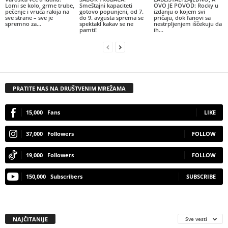
Lomi se kolo, grme trube,
Smeštajni kapaciteti
OVO JE POVOD: Rocky u
pečenje i vruća rakija na
gotovo popunjeni, od 7.
izdanju o kojem svi
sve strane – sve je
do 9. avgusta sprema se
pričaju, dok fanovi sa
spremno za...
spektakl kakav se ne
nestrpljenjem iščekuju da
pamti!
ih...
PRATITE NAS NA DRUŠTVENIM MREŽAMA
15,000
Fans
LIKE
37,000
Followers
FOLLOW
19,000
Followers
FOLLOW
150,000
Subscribers
SUBSCRIBE
NAJČITANIJE
Sve vesti