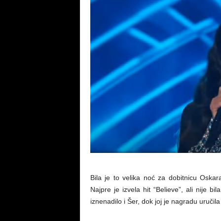
Bila je to velika noć za dobitnicu Osk
Najpre je izvela hit “Believe”, ali nije b
iznenadilo i Šer, dok joj je nagradu uručila