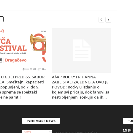
U GUČI PRED 65. SABOR
A$AP ROCKY I RIHANNA
A: Smeštajni kapaciteti
ZABLISTALI ZAJEDNO, A OVO JE
popunjeni, od 7. do 9.
POVOD: Rocky u izdanju o
a sprema se spektakl
kojem svi pričaju, dok fanovi sa
e ne pamti!
nestrpljenjem iščekuju da ih...
EVEN MORE NEWS
PO
MUSI
SUTRA POČINJE GUČA!