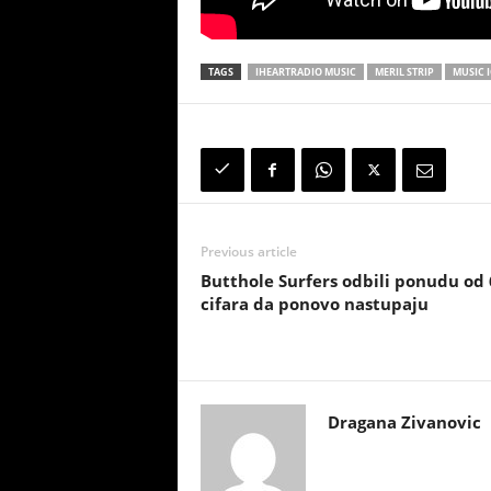
TAGS
IHEARTRADIO MUSIC
MERIL STRIP
MUSIC 
Previous article
Butthole Surfers odbili ponudu od 
cifara da ponovo nastupaju
Dragana Zivanovic