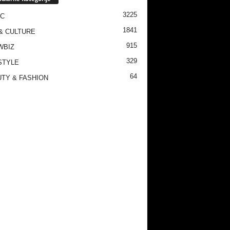
3225
IC
1841
& CULTURE
915
WBIZ
329
STYLE
64
TY & FASHION