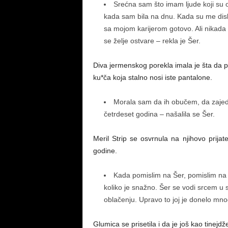
Srećna sam što imam ljude koji su o
kada sam bila na dnu. Kada su me disk
sa mojom karijerom gotovo. Ali nikada
se želje ostvare – rekla je Šer.
Diva jermenskog porekla imala je šta da por
ku*ča koja stalno nosi iste pantalone.
Morala sam da ih obučem, da zajed
četrdeset godina – našalila se Šer.
Meril Strip se osvrnula na njihovo prija
godine.
Kada pomislim na Šer, pomislim na n
koliko je snažno. Šer se vodi srcem u s
oblačenju. Upravo to joj je donelo mnog
Glumica se prisetila i da je još kao tinej