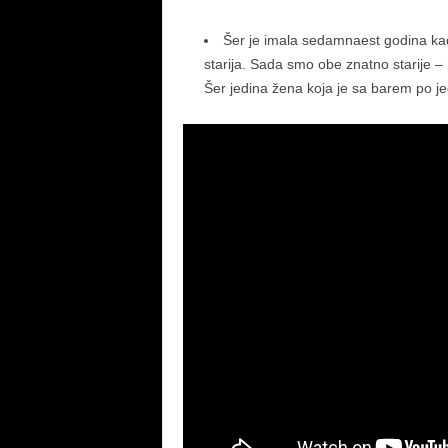
Šer je imala sedamnaest godina kad
starija. Sada smo obe znatno starije – 
Šer jedina žena koja je sa barem po jed