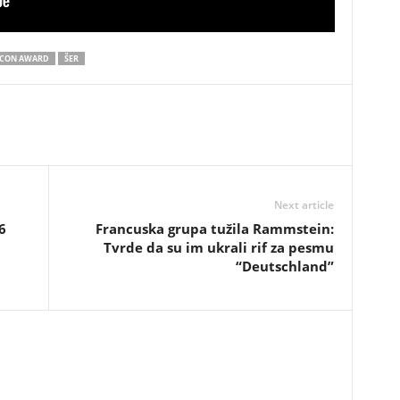
ICON AWARD
ŠER
Next article
6
Francuska grupa tužila Rammstein:
Tvrde da su im ukrali rif za pesmu
“Deutschland”