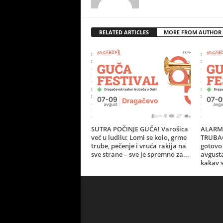
RELATED ARTICLES
MORE FROM AUTHOR
SUTRA POČINJE GUČA! Varošica
ALARM 
već u ludilu: Lomi se kolo, grme
TRUBAČ
trube, pečenje i vruća rakija na
gotovo 
sve strane – sve je spremno za...
avgust
kakav s