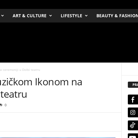
ART & CULTURE
LIFESTYLE
BEAUTY & FASHIO
 ceremoniji u Dolbi teatru
uzičkom Ikonom na
PR
 teatru
0