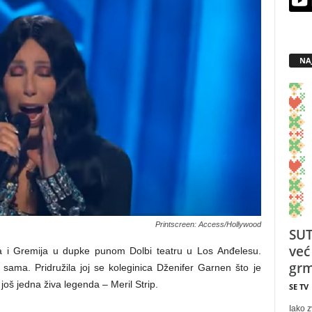
NA
Printscreen: Access/Hollywood
SUT
već
ara i Gremija u dupke punom Dolbi teatru u Los Anđelesu.
grm
ila sama. Pridružila joj se koleginica Dženifer Garnen što je
 još jedna živa legenda – Meril Strip.
SE TV
Iako z