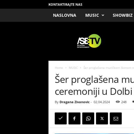
KONTAKTIRAJTE NAS
NASLOVNA
MUSIC
SHOWBIZ
/
S
E
T
V
Home
MUSIC
Šer proglašena muzičkom Ikonom na
Šer proglašena m
ceremoniji u Dolbi
By
Dragana Zivanovic
-
02.04.2024
248