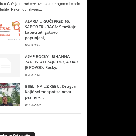
ta u Guči je narod već uveliko na nogama i vlada
ludilo Reke ljudi slivaju...
ALARM U GUČI PRED 65.
SABOR TRUBAČA: Smeštajni
kapaciteti gotovo
popunjeni,...
06.08.2026
A$AP ROCKY I RIHANNA
ZABLISTALI ZAJEDNO, A OVO
JE POVOD: Rocky...
05.08.2026
BIJELJINA UZ KEBU: Dragan
Kojić snimo spot za novu
pesmu –...
04.08.2026
ularne Kategorije