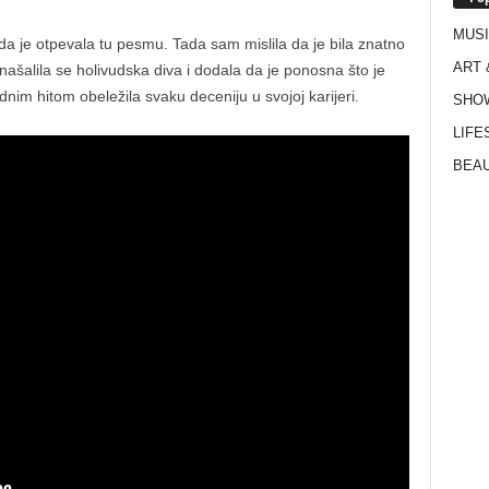
MUS
a je otpevala tu pesmu. Tada sam mislila da je bila znatno
ART 
našalila se holivudska diva i dodala da je ponosna što je
nim hitom obeležila svaku deceniju u svojoj karijeri.
SHO
LIFE
BEAU