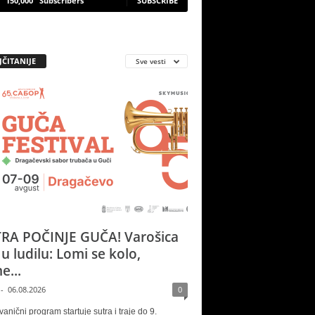
150,000
Subscribers
SUBSCRIBE
JČITANIJE
Sve vesti
RA POČINJE GUČA! Varošica
 u ludilu: Lomi se kolo,
e...
-
06.08.2026
0
vanični program startuje sutra i traje do 9.