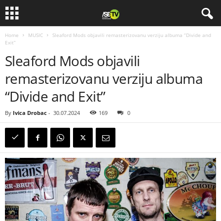
Home
MUSIC
Sleaford Mods objavili remasterizovanu verziju albuma “Divide and
Exit”
Sleaford Mods objavili
remasterizovanu verziju albuma
“Divide and Exit”
By
Ivica Drobac
-
30.07.2024
169
0