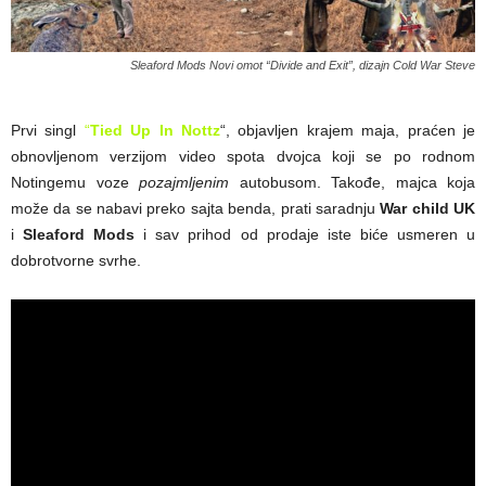
Sleaford Mods Novi omot “Divide and Exit”, dizajn Cold War Steve
Prvi singl
“
Tied Up In Nottz
“, objavljen krajem maja, praćen je
obnovljenom verzijom video spota dvojca koji se po rodnom
Notingemu voze
pozajmljenim
autobusom. Takođe, majca koja
može da se nabavi preko sajta benda, prati saradnju
War child UK
i
Sleaford Mods
i sav prihod od prodaje iste biće usmeren u
dobrotvorne svrhe.