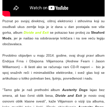
Poznat po svojoj direktnoj, oštroj elektronici i stihovima koji su
osuđivali ukus zemlje koja je iz dana u dan postajala sve više
gorka, album
Divide and Exit
se pokazao kao proboj za
Sleaford
Mods
, jer je naišao na odobravanje kritičara i na sve veću legiju
obožavalaca.
Prvobitno objavljen u maju 2014. godine, ovaj drugi
pravi
album
Endrjua Frna i Džejsona Vilijamsona (Andrew Fearn i Jason
Williamson) – ili šesti ako se računaju rani CD-R napori – bio je
spoj snažnih reči i minimalističke elektronike, i svež glas koji se
artikulisao u toliko potreban bes, ljutnju, povređenost i nadu.
“Tamo gde je naš prethodni album
Austerity Dogs
lajao bez
smera, ali kao čvrst oblik besa,
Divide and Exit
je nosio ovaj
osnovni oblik klasne svesti”, kaže Vilijamson o viziji iza albuma,