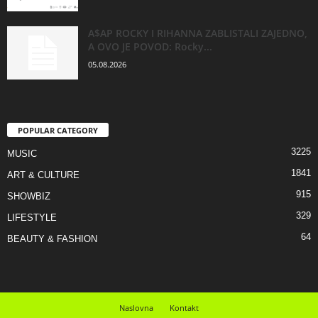
A$AP ROCKY I RIHANNA ZABLISTALI ZAJEDNO,
A OVO JE POVOD: Rocky...
05.08.2026
POPULAR CATEGORY
3225
MUSIC
1841
ART & CULTURE
915
SHOWBIZ
329
LIFESTYLE
64
BEAUTY & FASHION
Naslovna
Kontakt