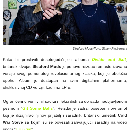
Sleaford Mods/Foto: Simon Parfrement
Kako bi proslavili desetogodišnjicu albuma
Divide and Exit
,
britanski dvojac
Sleaford Mods
je ponovo reizdao remasterizovanu
verziju svog pomenutog revolucionarnog klasika, koji je obeležio
epohu. Album je dostupan na svim digitalnim platformama,
ekskluzivnoj CD verziji, kao i na LP-u.
Ograničeni crveni vinil sadrži i fleksi disk sa do sada neobjavljenom
pesmom “
Git Some Balls
“. Reizdanje sadrži poseban novi omot
koji je dizajnirao njihov prijatelj i saradnik, britanski umetnik
Cold
War Steve
sa kojim su se povezali zahvaljujući saradnji na video
spotu “
UK Grim
“.