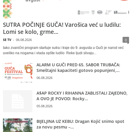
SUTRA POČINJE GUČA! Varošica već u ludilu:
Lomi se kolo, grme...
SE TV
-
06.08.2026
0
Iako zvanični program startuje sutra i traje do 9. avgusta u Guči je narod već
uveliko na nogama i vlada opšte ludilo Reke ljudi slivaju...
ALARM U GUČI PRED 65. SABOR TRUBAČA:
Smeštajni kapaciteti gotovo popunjeni,...
06.08.2026
A$AP ROCKY I RIHANNA ZABLISTALI ZAJEDNO,
A OVO JE POVOD: Rocky...
05.08.2026
BIJELJINA UZ KEBU: Dragan Kojić snimo spot
za novu pesmu –...