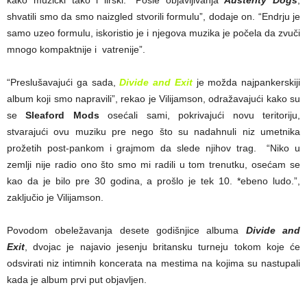
kako muzički tako i lirski. “Posle objavljivanja
Austerity Dogs
,
shvatili smo da smo naizgled stvorili formulu”, dodaje on. “Endrju je
samo uzeo formulu, iskoristio je i njegova muzika je počela da zvuči
mnogo kompaktnije i vatrenije”.
“Preslušavajući ga sada,
Divide and Exit
je možda najpankerskiji
album koji smo napravili”, rekao je Vilijamson, odražavajući kako su
se
Sleaford Mods
osećali sami, pokrivajući novu teritoriju,
stvarajući ovu muziku pre nego što su nadahnuli niz umetnika
prožetih post-pankom i grajmom da slede njihov trag. “Niko u
zemlji nije radio ono što smo mi radili u tom trenutku, osećam se
kao da je bilo pre 30 godina, a prošlo je tek 10. *ebeno ludo.”,
zaključio je Vilijamson.
Povodom obeležavanja desete godišnjice albuma
Divide and
Exit
, dvojac je najavio jesenju britansku turneju tokom koje će
odsvirati niz intimnih koncerata na mestima na kojima su nastupali
kada je album prvi put objavljen.