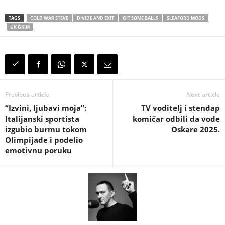
TAGS
COLD WAR STEVE
DIVIDE AND EXIT
GIT SOME BALLS
SLEAFORD MODS
UK GRIM
Previous article
Next article
“Izvini, ljubavi moja”:
TV voditelj i stendap
Italijanski sportista
komičar odbili da vode
izgubio burmu tokom
Oskare 2025.
Olimpijade i podelio
emotivnu poruku