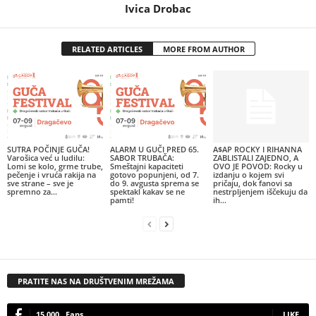
Ivica Drobac
RELATED ARTICLES
MORE FROM AUTHOR
SUTRA POČINJE GUČA!
ALARM U GUČI PRED 65.
A$AP ROCKY I RIHANNA
Varošica već u ludilu:
SABOR TRUBAČA:
ZABLISTALI ZAJEDNO, A
Lomi se kolo, grme trube,
Smeštajni kapaciteti
OVO JE POVOD: Rocky u
pečenje i vruća rakija na
gotovo popunjeni, od 7.
izdanju o kojem svi
sve strane – sve je
do 9. avgusta sprema se
pričaju, dok fanovi sa
spremno za...
spektakl kakav se ne
nestrpljenjem iščekuju da
pamti!
ih...
PRATITE NAS NA DRUŠTVENIM MREŽAMA
15,000
Fans
LIKE