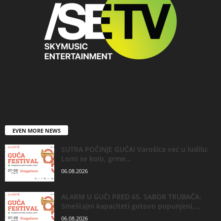
EVEN MORE NEWS
SUTRA POČINJE GUČA! Varošica već u ludilu:
Lomi se kolo, grme...
06.08.2026
ALARM U GUČI PRED 65. SABOR TRUBAČA:
Smeštajni kapaciteti gotovo popunjeni,...
06.08.2026