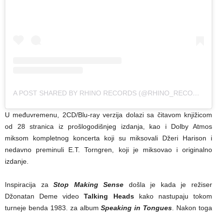
A POST SHARED BY RHINO RECORDS (@RHINO_RECORDS)
U međuvremenu, 2CD/Blu-ray verzija dolazi sa čitavom knjižicom
od 28 stranica iz prošlogodišnjeg izdanja, kao i Dolby Atmos
miksom kompletnog koncerta koji su miksovali Džeri Harison i
nedavno preminuli E.T. Torngren, koji je miksovao i originalno
izdanje.
Inspiracija za
Stop Making Sense
došla je kada je režiser
Džonatan Deme video
Talking Heads
kako nastupaju tokom
turneje benda 1983. za album
Speaking in Tongues
. Nakon toga