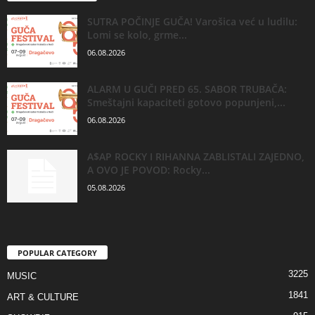
SUTRA POČINJE GUČA! Varošica već u ludilu:
Lomi se kolo, grme...
06.08.2026
ALARM U GUČI PRED 65. SABOR TRUBAČA:
Smeštajni kapaciteti gotovo popunjeni,...
06.08.2026
A$AP ROCKY I RIHANNA ZABLISTALI ZAJEDNO,
A OVO JE POVOD: Rocky...
05.08.2026
POPULAR CATEGORY
3225
MUSIC
1841
ART & CULTURE