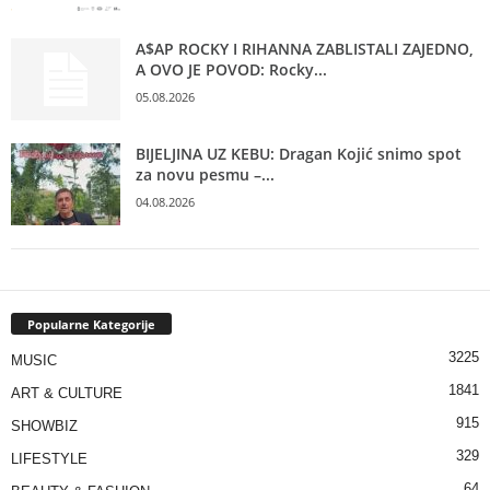
A$AP ROCKY I RIHANNA ZABLISTALI ZAJEDNO,
A OVO JE POVOD: Rocky...
05.08.2026
BIJELJINA UZ KEBU: Dragan Kojić snimo spot
za novu pesmu –...
04.08.2026
Popularne Kategorije
3225
MUSIC
1841
ART & CULTURE
915
SHOWBIZ
329
LIFESTYLE
64