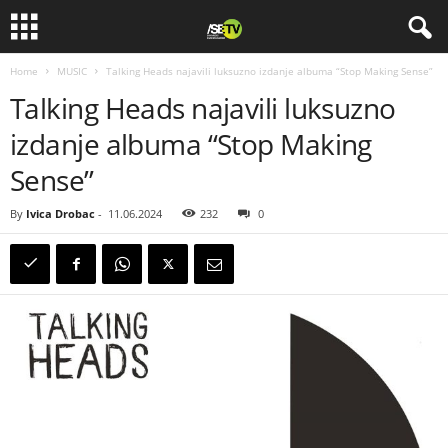
Home
MUSIC
Talking Heads najavili luksuzno izdanje albuma “Stop Making Sense”
Talking Heads najavili luksuzno
izdanje albuma “Stop Making
Sense”
By
Ivica Drobac
-
11.06.2024
232
0