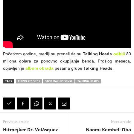
Početkom godine, mediji su preneli da su
Talking Heads
odbili
80
miliona dolara za ponovno okupljanje benda. Prošlog meseca,
objavljen je
album obrada
pesama grupe
Talking Heads
.
TAGS
RHINO RECORDS
STOP MAKING SENSE
TALKING HEADS
Previous article
Next article
Hitmejker Dr. Velásquez
Naomi Kembel: Oba