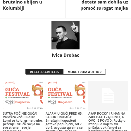
brutalno ubijen u
deteta sam dobila uz
Kolumbiji
pomoć surogat majke
Ivica Drobac
RELATED ARTICLES
MORE FROM AUTHOR
SUTRA POČINJE GUČA!
ALARM U GUČI PRED 65.
A$AP ROCKY I RIHANNA
Varošica već u ludilu:
SABOR TRUBAČA:
ZABLISTALI ZAJEDNO, A
Lomi se kolo, grme trube,
Smeštajni kapaciteti
OVO JE POVOD: Rocky u
pečenje i vruća rakija na
gotovo popunjeni, od 7.
izdanju o kojem svi
sve strane – sve je
do 9. avgusta sprema se
pričaju, dok fanovi sa
spremno za...
spektakl kakav se ne
nestrpljenjem iščekuju da