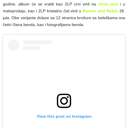
godine, album će se vratiti kao 2LP crni vinil na
rhino.com
i u
maloprodaju, kao i 2LP kristalno čist vinil u
Barnes and Noble
26.
jula. Obe varijante dolaze sa 12 stranica brošure sa beleškama sva
četiri člana benda, kao i fotografijama benda.
View this post on Instagram