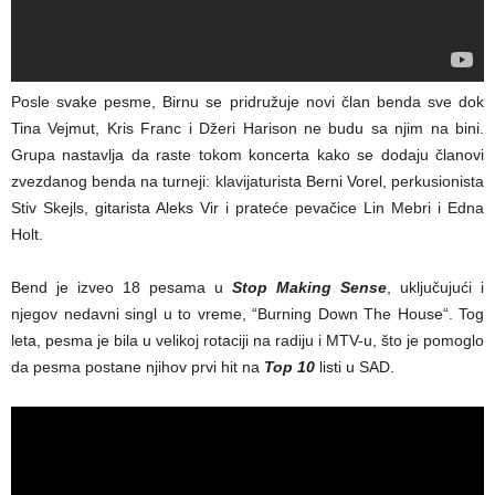
Posle svake pesme, Birnu se pridružuje novi član benda sve dok
Tina Vejmut, Kris Franc i Džeri Harison ne budu sa njim na bini.
Grupa nastavlja da raste tokom koncerta kako se dodaju članovi
zvezdanog benda na turneji: klavijaturista Berni Vorel, perkusionista
Stiv Skejls, gitarista Aleks Vir i prateće pevačice Lin Mebri i Edna
Holt.
Bend je izveo 18 pesama u
Stop Making Sense
, uključujući i
njegov nedavni singl u to vreme, “Burning Down The House“. Tog
leta, pesma je bila u velikoj rotaciji na radiju i MTV-u, što je pomoglo
da pesma postane njihov prvi hit na
Top 10
listi u SAD.