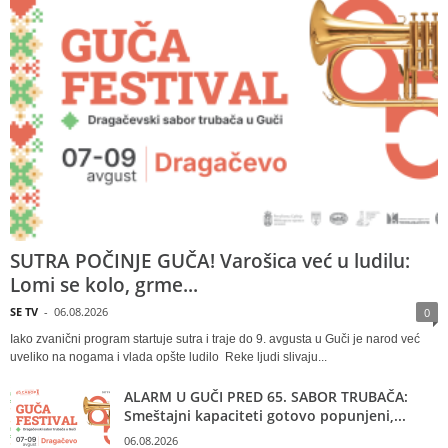
SUTRA POČINJE GUČA! Varošica već u ludilu:
Lomi se kolo, grme...
SE TV
-
06.08.2026
0
Iako zvanični program startuje sutra i traje do 9. avgusta u Guči je narod već
uveliko na nogama i vlada opšte ludilo Reke ljudi slivaju...
ALARM U GUČI PRED 65. SABOR TRUBAČA:
Smeštajni kapaciteti gotovo popunjeni,...
06.08.2026