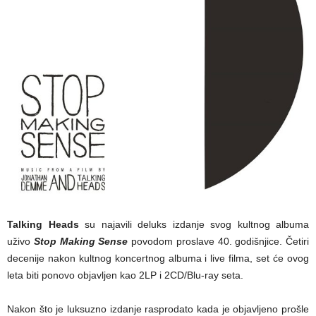
Talking Heads
su najavili deluks izdanje svog kultnog albuma
uživo
Stop Making Sense
povodom proslave 40. godišnjice. Četiri
decenije nakon kultnog koncertnog albuma i live filma, set će ovog
leta biti ponovo objavljen kao 2LP i 2CD/Blu-ray seta.
Nakon što je luksuzno izdanje rasprodato kada je objavljeno prošle