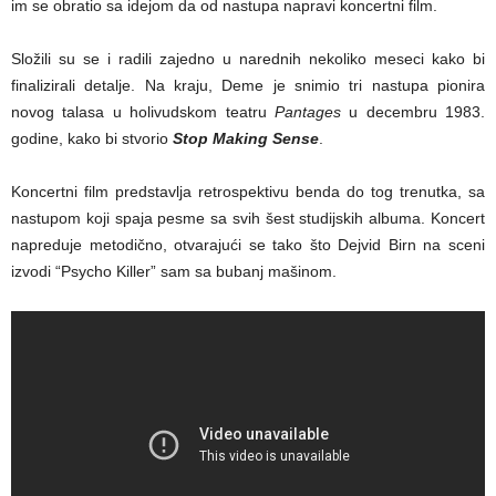
im se obratio sa idejom da od nastupa napravi koncertni film.
Složili su se i radili zajedno u narednih nekoliko meseci kako bi
finalizirali detalje. Na kraju, Deme je snimio tri nastupa pionira
novog talasa u holivudskom teatru
Pantages
u decembru 1983.
godine, kako bi stvorio
Stop Making Sense
.
Koncertni film predstavlja retrospektivu benda do tog trenutka, sa
nastupom koji spaja pesme sa svih šest studijskih albuma. Koncert
napreduje metodično, otvarajući se tako što Dejvid Birn na sceni
izvodi “Psycho Killer” sam sa bubanj mašinom.