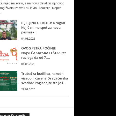
cajnijeg na svetu, a najnoviji detalji iz njihovog
nog života izazvali su lavinu reakcija! Reper
.
BIJELJINA UZ KEBU: Dragan
Kojić snimo spot za novu
pesmu –...
04.08.2026
OVOG PETKA POČINJE
NAJVEĆA SRPSKA FEŠTA: Pet
razloga da od 7....
04.08.2026
Trubačka budilica, narodni
višeboj i čuvena Dragačevska
svadba: Pogledajte šta još...
29.07.2026
ularne Kategorije