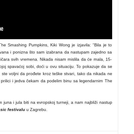
he Smashing Pumpkins, Kiki Wong je izjavila: “Bila je to
vovana i ponizna što sam izabrana da nastupam zajedno sa
uzičara svih vremena. Nikada nisam mislila da će mala, 15-
ojoj spavaćoj sobi, doći u ovu situaciju. To pokazuje da se
 ste voljni da prođete kroz teške stvari, tako da nikada ne
prilici i jedva čekam da podelim binu sa legendarnim The
na i jula biti na evropskoj turneji, a nam najbliži nastup
sic
festivalu
u Zagrebu.