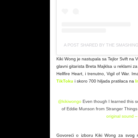
A POST SHARED BY THE SMASHIN
Kiki Wong je nastupala sa Tejlor Svift na
glavni gitarista Breta Majklsa u reklami 
Hellfire Heart, i trenutno, Vigil of War. I
TikToku
i skoro 700 hiljada pratilaca na
I
@kikiwongo
Even though I learned this so
of Eddie Munson from Stranger Thing
original sound – 
Govoreći o izboru Kiki Wong za svog n