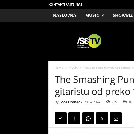
KONTAKTIRAJTE NAS
NASLOVNA
MUSIC
SHOWBIZ
/
S
E
T
V
Home
MUSIC
The Smashing Pumpkins odabrali nov
The Smashing Pum
gitaristu od preko 
By
Ivica Drobac
-
29.04.2024
255
0