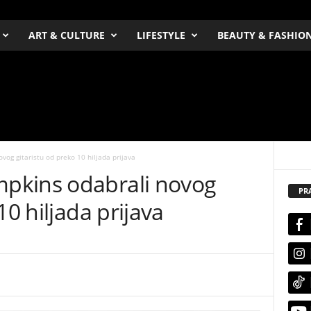
ART & CULTURE
LIFESTYLE
BEAUTY & FASHIO
og gitaristu od preko 10 hiljada prijava
pkins odabrali novog
PR
10 hiljada prijava