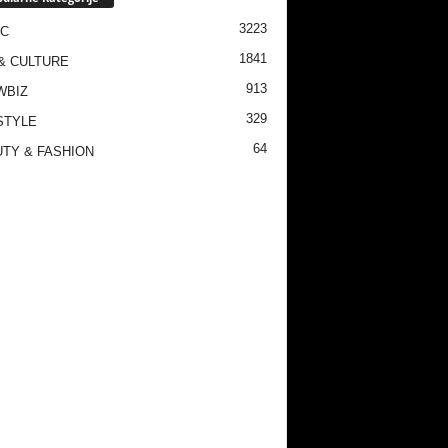
3223
IC
1841
& CULTURE
913
WBIZ
329
STYLE
64
TY & FASHION