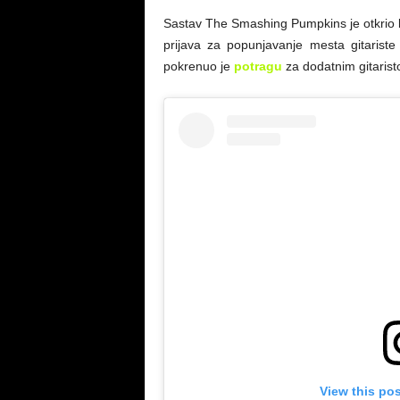
Sastav The Smashing Pumpkins je otkrio ko
prijava za popunjavanje mesta gitarist
pokrenuo je
potragu
za dodatnim gitaristo
View this po