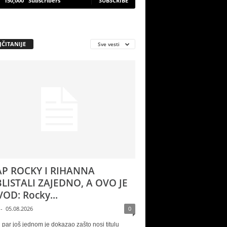
150,000
Subscribers
SUBSCRIBE
JČITANIJE
Sve vesti
P ROCKY I RIHANNA
LISTALI ZAJEDNO, A OVO JE
OD: Rocky...
-
05.08.2026
0
 par još jednom je dokazao zašto nosi titulu