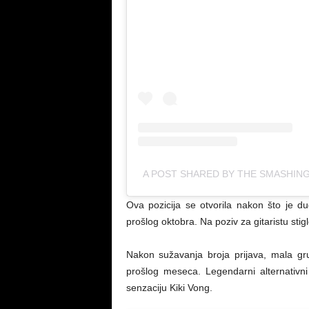
A POST SHARED BY THE SMASHIN
Ova pozicija se otvorila nakon što je d
prošlog oktobra. Na poziv za gitaristu stigl
Nakon sužavanja broja prijava, mala grup
prošlog meseca. Legendarni alternativn
senzaciju Kiki Vong.