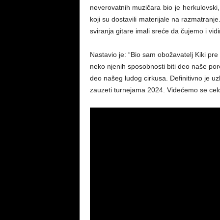
neverovatnih muzičara bio je herkulovski,
koji su dostavili materijale na razmatranje
sviranja gitare imali sreće da čujemo i vi
Nastavio je: “Bio sam obožavatelj Kiki pre 
neko njenih sposobnosti biti deo naše por
deo našeg ludog cirkusa. Definitivno je 
zauzeti turnejama 2024. Videćemo se celo