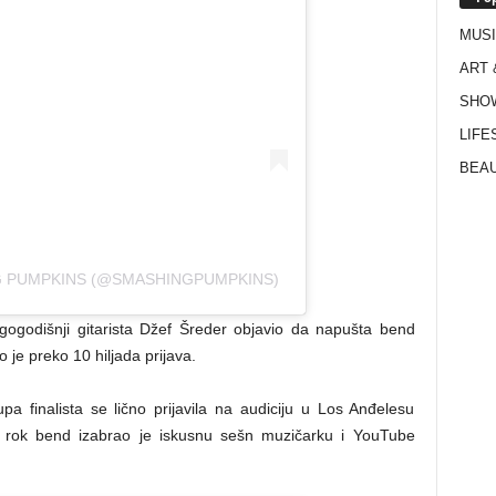
MUS
ART 
SHO
LIFE
BEAU
G PUMPKINS (@SMASHINGPUMPKINS)
ugogodišnji gitarista Džef Šreder objavio da napušta bend
o je preko 10 hiljada prijava.
a finalista se lično prijavila na audiciju u Los Anđelesu
i rok bend izabrao je iskusnu sešn muzičarku i YouTube