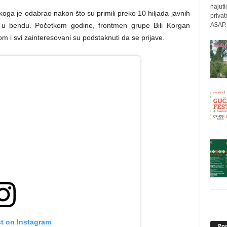
najuti
ga je odabrao nakon što su primili preko 10 hiljada javnih
privat
A$AP..
e u bendu. Početkom godine, frontmen grupe Bili Korgan
m i svi zainteresovani su podstaknuti da se prijave.
st on Instagram
Pop