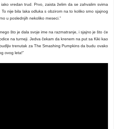
 iako vredan trud. Prvo, zaista želim da se zahvalim svima
. To nije bila laka odluka s obzirom na to koliko smo sjajnog
dimo u poslednjih nekoliko meseci.”
nego što je dala svoje ime na razmatranje, i sjajno je što će
odice na turneji. Jedva čekam da krenem na put sa Kiki kao
uzbudljiv trenutak za The Smashing Pumpkins da budu ovako
g ovog leta!”