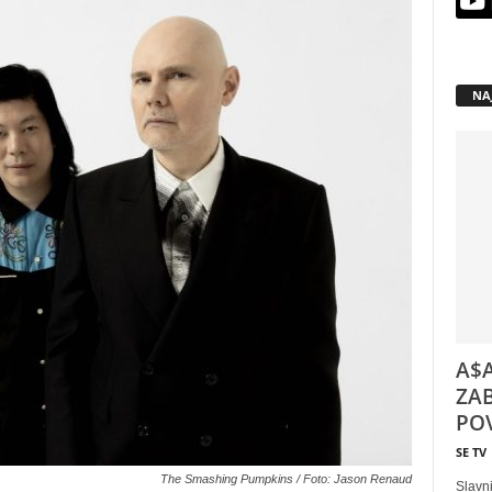
NA
A$A
ZAB
POV
SE TV
The Smashing Pumpkins / Foto: Jason Renaud
Slavni