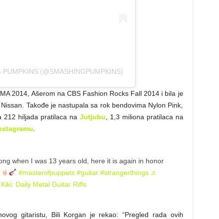
G PUMPKINS (@SMASHINGPUMPKINS)
 VMA 2014, Ašerom na CBS Fashion Rocks Fall 2014 i bila je
za Nissan. Takođe je nastupala sa rok bendovima Nylon Pink,
ma 212 hiljada pratilaca na
Jutjubu
, 1,3 miliona pratilaca na
nstagramu
.
ng when I was 13 years old, here it is again in honor
s
#masterofpuppets
#guitar
#strangerthings
♬
Kiki: Daily Metal Guitar Riffs
ovog gitaristu, Bili Korgan je rekao: “Pregled rada ovih