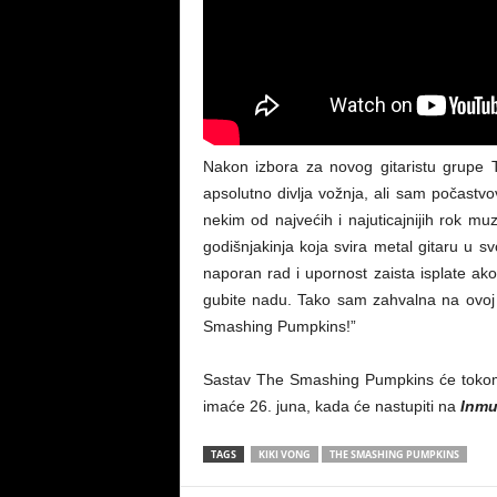
Nakon izbora za novog gitaristu grupe T
apsolutno divlja vožnja, ali sam počast
nekim od najvećih i najuticajnijih rok m
godišnjakinja koja svira metal gitaru u sv
naporan rad i upornost zaista isplate ako
gubite nadu. Tako sam zahvalna na ovoj 
Smashing Pumpkins!”
Sastav The Smashing Pumpkins će tokom ju
imaće 26. juna, kada će nastupiti na
Inmu
TAGS
KIKI VONG
THE SMASHING PUMPKINS