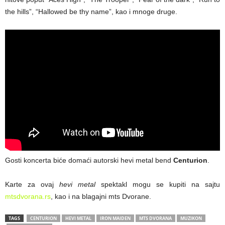
the hills”, “Hallowed be thy name”, kao i mnoge druge.
Gosti koncerta biće domaći autorski hevi metal bend
Centurion
.
Karte za ovaj
hevi metal
spektakl mogu se kupiti na sajtu
mtsdvorana.rs
, kao i na blagajni mts Dvorane.
TAGS
CENTURION
HEVI METAL
IRON MAIDEN
MTS DVORANA
MUZIKON