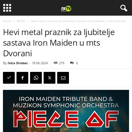
Home
MUSIC
Hevi metal praznik za ljubitelje sastava Iron Maiden u mts Dvorani
Hevi metal praznik za ljubitelje
sastava Iron Maiden u mts
Dvorani
By
Ivica Drobac
-
18.06.2024
279
0