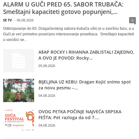
ALARM U GUČI PRED 65. SABOR TRUBAČA:
Smeštajni kapaciteti gotovo popunjeni,...
SE TV
-
06.08.2026
0
Odbrojavanje do 65. Dragačevskog sabora trubača ušlo je u završnu fazu, a u
Guči je već primetno povećano interesovanje posetilaca. Smeštajni kapaciteti
u varošici se...
A$AP ROCKY I RIHANNA ZABLISTALI ZAJEDNO,
A OVO JE POVOD: Rocky...
05.08.2026
BIJELJINA UZ KEBU: Dragan Kojić snimo spot
za novu pesmu –...
04.08.2026
OVOG PETKA POČINJE NAJVEĆA SRPSKA
FEŠTA: Pet razloga da od 7....
04.08.2026