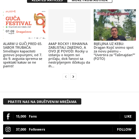
ALARM U GUČI PRED 65.
A$AP ROCKY I RIHANNA
BIJELJINA UZ KEBU:
SABOR TRUBAČA:
ZABLISTALI ZAJEDNO, A
Dragan Kojić snimo spot
Smeštajni kapaciteti
OVO JE POVOD: Rocky u
za novu pesmu –
gotovo popunjeni, od 7.
izdanju o kojem svi
“Uvertira za “Tašmajdan””
do 9. avgusta sprema se
pričaju, dok fanovi sa
(FOTO)
spektakl kakav se ne
nestrpljenjem iščekuju da
pamti!
ih...
PRATITE NAS NA DRUŠTVENIM MREŽAMA
15,000
Fans
LIKE
37,000
Followers
FOLLOW