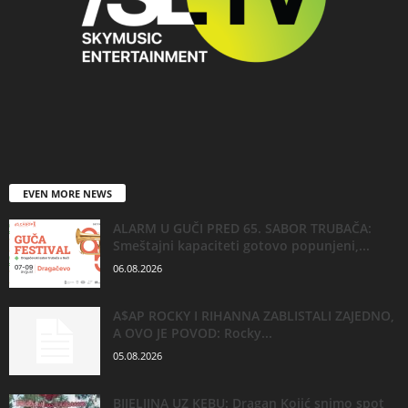
EVEN MORE NEWS
ALARM U GUČI PRED 65. SABOR TRUBAČA:
Smeštajni kapaciteti gotovo popunjeni,...
06.08.2026
A$AP ROCKY I RIHANNA ZABLISTALI ZAJEDNO,
A OVO JE POVOD: Rocky...
05.08.2026
BIJELJINA UZ KEBU: Dragan Kojić snimo spot