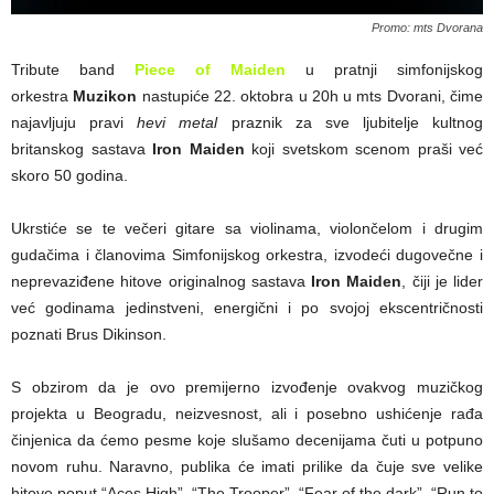
Promo: mts Dvorana
Tribute band
Piece of Maiden
u pratnji simfonijskog
orkestra
Muzikon
nastupiće 22. oktobra u 20h u mts Dvorani, čime
najavljuju pravi
hevi metal
praznik za sve ljubitelje kultnog
britanskog sastava
Iron Maiden
koji svetskom scenom praši već
skoro 50 godina.
Ukrstiće se te večeri gitare sa violinama, violončelom i drugim
gudačima i članovima Simfonijskog orkestra, izvodeći dugovečne i
neprevaziđene hitove originalnog sastava
Iron Maiden
, čiji je lider
već godinama jedinstveni, energični i po svojoj ekscentričnosti
poznati Brus Dikinson.
S obzirom da je ovo premijerno izvođenje ovakvog muzičkog
projekta u Beogradu, neizvesnost, ali i posebno ushićenje rađa
činjenica da ćemo pesme koje slušamo decenijama čuti u potpuno
novom ruhu. Naravno, publika će imati prilike da čuje sve velike
hitove poput “Aces High”, “The Trooper”, “Fear of the dark”, “Run to