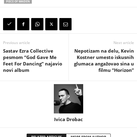
PIECE OF MAIDEN
Previous article
Next article
Sastav Ezra Collective
Nepotizam na delu, Kevin
pesmom “God Gave Me
Kostner umesto iskusnih
Feet For Dancing” najavio
glumaca angažovao sina u
novi album
filmu “Horizon”
Ivica Drobac
RELATED ARTICLES
MORE FROM AUTHOR