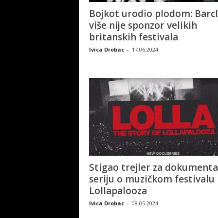
Bojkot urodio plodom: Barcl
više nije sponzor velikih
britanskih festivala
Ivica Drobac
-
17.06.2024
Stigao trejler za dokument
seriju o muzičkom festivalu
Lollapalooza
Ivica Drobac
-
08.05.2024