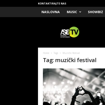
KONTAKTIRAJTE NAS
NASLOVNA
MUSIC
SHOWBIZ
/
S
E
T
V
Home
Tags
Muzički festival
Tag: muzički festival