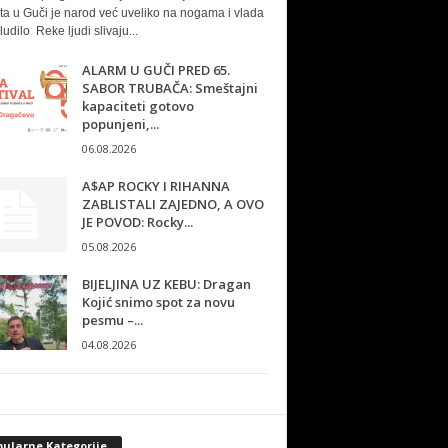
ta u Guči je narod već uveliko na nogama i vlada
ludilo Reke ljudi slivaju...
ALARM U GUČI PRED 65.
SABOR TRUBAČA: Smeštajni
kapaciteti gotovo
popunjeni,...
06.08.2026
A$AP ROCKY I RIHANNA
ZABLISTALI ZAJEDNO, A OVO
JE POVOD: Rocky...
05.08.2026
BIJELJINA UZ KEBU: Dragan
Kojić snimo spot za novu
pesmu –...
04.08.2026
pularne Kategorije