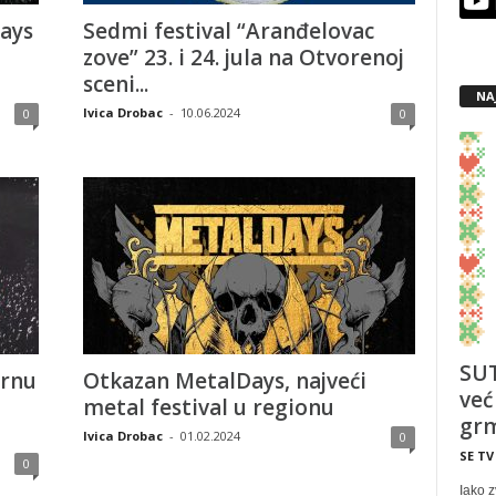
ays
Sedmi festival “Aranđelovac
zove” 23. i 24. jula na Otvorenoj
sceni...
NA
Ivica Drobac
-
10.06.2024
0
0
SUT
arnu
Otkazan MetalDays, najveći
već
metal festival u regionu
grm
Ivica Drobac
-
01.02.2024
0
SE TV
0
Iako z