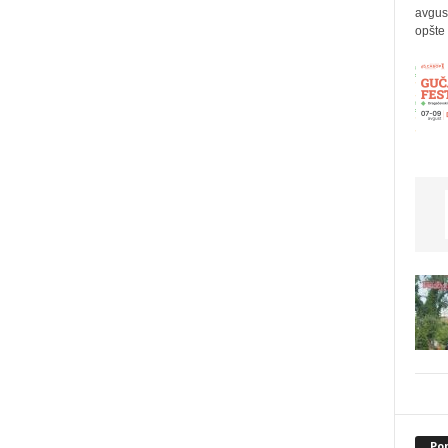
avgus
opšte 
Po