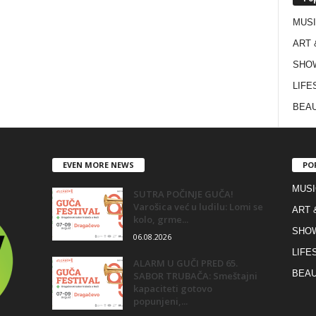
MUS
ART 
SHO
LIFE
BEAU
EVEN MORE NEWS
PO
MUSI
SUTRA POČINJE GUČA!
Varošica već u ludilu: Lomi se
ART 
kolo, grme...
SHO
06.08.2026
LIFE
ALARM U GUČI PRED 65.
BEAU
SABOR TRUBAČA: Smeštajni
kapaciteti gotovo
popunjeni,...