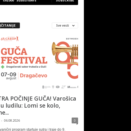
150,000
Subscribers
SUBSCRIBE
JČITANIJE
Sve vesti
RA POČINJE GUČA! Varošica
 u ludilu: Lomi se kolo,
e...
-
06.08.2026
0
vanični program startuje sutra i traje do 9.