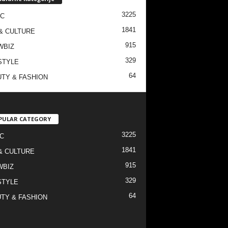
3225
IC
1841
& CULTURE
915
WBIZ
329
STYLE
64
TY & FASHION
PULAR CATEGORY
3225
C
1841
& CULTURE
915
WBIZ
329
STYLE
64
TY & FASHION